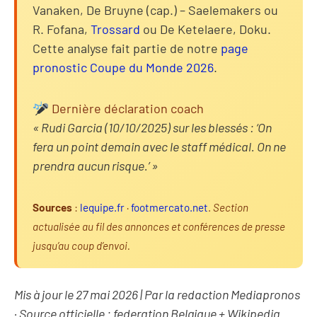
Vanaken, De Bruyne (cap.) – Saelemakers ou
R. Fofana,
Trossard
ou De Ketelaere, Doku.
Cette analyse fait partie de notre
page
pronostic Coupe du Monde 2026
.
Dernière déclaration coach
« Rudi Garcia (10/10/2025) sur les blessés : ‘On
fera un point demain avec le staff médical. On ne
prendra aucun risque.’ »
Sources
:
lequipe.fr
·
footmercato.net
.
Section
actualisée au fil des annonces et conférences de presse
jusqu’au coup d’envoi.
Mis à jour le 27 mai 2026 | Par la redaction Mediapronos
· Source officielle : federation Belgique + Wikipedia