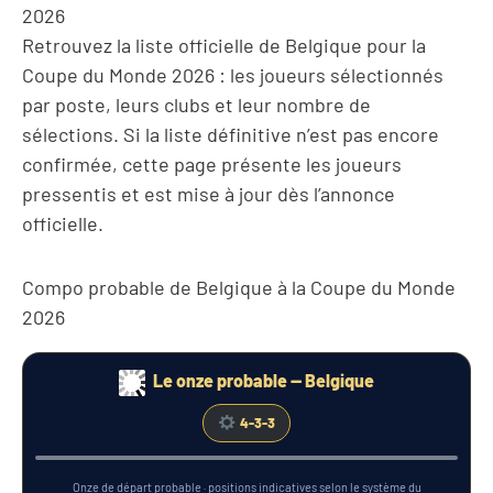
2026
Retrouvez la liste officielle de Belgique pour la
Coupe du Monde 2026 : les joueurs sélectionnés
par poste, leurs clubs et leur nombre de
sélections. Si la liste définitive n’est pas encore
confirmée, cette page présente les joueurs
pressentis et est mise à jour dès l’annonce
officielle.
Compo probable de Belgique à la Coupe du Monde
2026
Le onze probable — Belgique
4-3-3
Thomas Meunier
Amadou Onana
Zeno Debast
Alexis Saelemaekers
Hans Vanaken
Thibaut Courtois
Romelu Lukaku
Jérémy Doku
Koni De Winter
Kevin De Bruyne
Maxim De Cuyper
Onze de départ probable · positions indicatives selon le système du