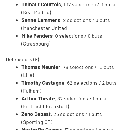
Thibaut Courtois
, 107 selections / 0 buts
(Real Madrid)
Senne Lammens
, 2 selections / 0 buts
(Manchester United)
Mike Penders
, 0 selections / 0 buts
(Strasbourg)
Defenseurs (9)
Thomas Meunier
, 78 selections / 10 buts
(Lille)
Timothy Castagne
, 62 selections / 2 buts
(Fulham)
Arthur Theate
, 32 selections / 1 buts
(Eintracht Frankfurt)
Zeno Debast
, 26 selections / 1 buts
(Sporting CP)
Maxim De Cuyper
, 17 selections / 4 buts