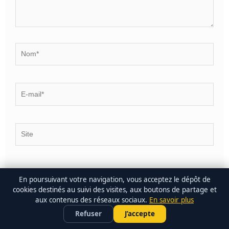
Nom*
E-
mail*
Site
Me prévenir lorsque de nouveaux commentaires sont ajoutés.
En poursuivant votre navigation, vous acceptez le dépôt de
cookies destinés au suivi des visites, aux boutons de partage et
aux contenus des réseaux sociaux.
En savoir plus
bet365
PARIER SUR LE FOOT •
×
Profiter de l'offre →
Refuser
J’accepte
FREEBET 100 €