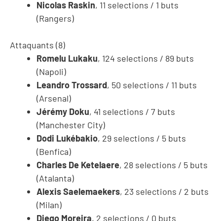
Nicolas Raskin
, 11 selections / 1 buts
(Rangers)
Attaquants (8)
Romelu Lukaku
, 124 selections / 89 buts
(Napoli)
Leandro Trossard
, 50 selections / 11 buts
(Arsenal)
Jérémy Doku
, 41 selections / 7 buts
(Manchester City)
Dodi Lukébakio
, 29 selections / 5 buts
(Benfica)
Charles De Ketelaere
, 28 selections / 5 buts
(Atalanta)
Alexis Saelemaekers
, 23 selections / 2 buts
(Milan)
Diego Moreira
, 2 selections / 0 buts