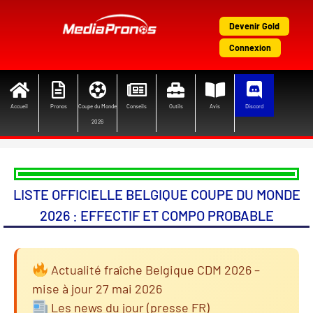
Aller
au
Devenir Gold
contenu
Connexion
Accueil
Pronos
Coupe du Monde
Conseils
Outils
Avis
Discord
2026
LISTE OFFICIELLE BELGIQUE COUPE DU MONDE
2026 : EFFECTIF ET COMPO PROBABLE
Actualité fraîche Belgique CDM 2026 –
mise à jour 27 mai 2026
Les news du jour (presse FR)