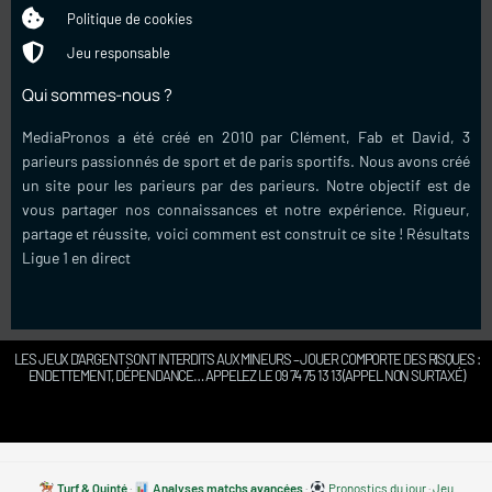
Politique de cookies
Jeu responsable
Qui sommes-nous ?
MediaPronos a été créé en 2010 par Clément, Fab et David, 3
parieurs passionnés de sport et de paris sportifs. Nous avons créé
un site pour les parieurs par des parieurs. Notre objectif est de
vous partager nos connaissances et notre expérience. Rigueur,
partage et réussite, voici comment est construit ce site !
Résultats
Ligue 1 en direct
LES JEUX D’ARGENT SONT INTERDITS AUX MINEURS – JOUER COMPORTE DES RISQUES :
ENDETTEMENT, DÉPENDANCE… APPELEZ LE 09 74 75 13 13 (APPEL NON SURTAXÉ)
Turf & Quinté
·
Analyses matchs avancées
·
Pronostics du jour
·
Jeu