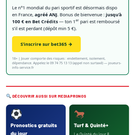
Le n°1 mondial du pari sportif est désormais dispo
en France,
agréé ANJ
. Bonus de bienvenue :
jusqu’à
er
100 € en Bet Crédits
— ton 1
pari est remboursé
s’il est perdant (dépôt min 5 €).
S’inscrire sur bet365 →
18+ | Jouer comporte des risques : endettement, isolement,
dépendance. Appelez le 09 74 75 13 13 (appel non surtaxé) — joueurs-
info-service.fr
DÉCOUVRIR AUSSI SUR MEDIAPRONOS
Pronostics gratuits
Turf & Quinté+
du jour
Le Quinté du jour &