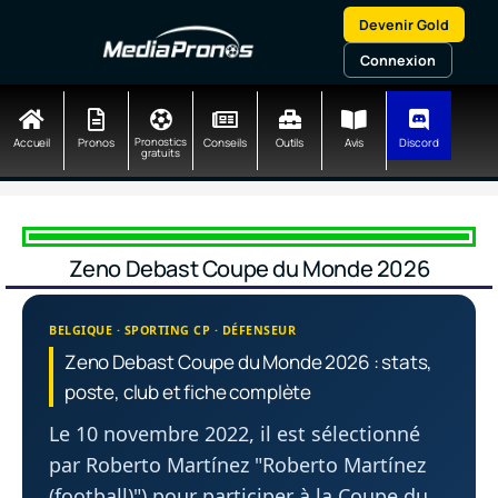
Aller
Devenir Gold
au
contenu
Connexion
Accueil
Pronos
Pronostics
Conseils
Outils
Avis
Discord
gratuits
Zeno Debast Coupe du Monde 2026
BELGIQUE · SPORTING CP · DÉFENSEUR
Zeno Debast Coupe du Monde 2026 : stats,
poste, club et fiche complète
Le 10 novembre 2022, il est sélectionné
par Roberto Martínez "Roberto Martínez
(football)") pour participer à la Coupe du