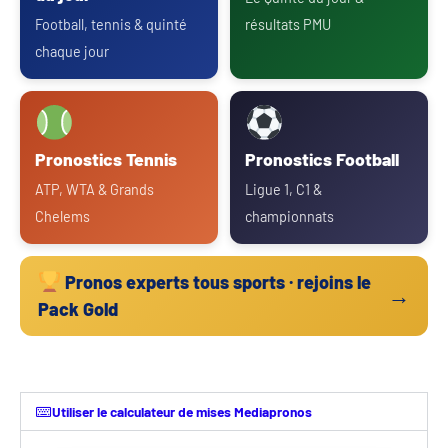
Football, tennis & quinté
résultats PMU
chaque jour
Pronostics Tennis
Pronostics Football
ATP, WTA & Grands
Ligue 1, C1 &
Chelems
championnats
Pronos experts tous sports · rejoins le
→
Pack Gold
Utiliser le calculateur de mises Mediapronos