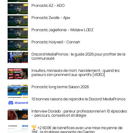
Pronostic AZ – ADO
Pronostic Zwolle – Ajax
Pronostic Jagiellonia – Widzew LODZ
Pronostic Holywell – Connah
Discord MediaPronos : le guide 2026 pour profiter de la
communauté
Insultes, menaces de mort, harcèlement : quand les
parieurs s’en prennent aux sportifs [VIDÉO]
Pronostic long terme Saison 2026
10 bonnes raisons de rejoindre le Discord MediaPronos
Interview Dorado : parieur professionnel en 10 épisodes
– parcours, conseils et stratégie
+2 600€ de bénéfices avec une mise moyenne de
18€ : la stratégie gagnante de Gaetan