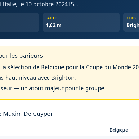
l'Italie, le 10 octobre 202415….
TAILLE
CLUB
1,82 m
Brig
our les parieurs
e la sélection de Belgique pour la Coupe du Monde 20
us haut niveau avec Brighton.
nseur — un atout majeur pour le groupe.
de Maxim De Cuyper
Belgique