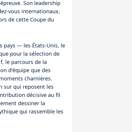
 épreuve. Son leadership
dez-vous internationaux,
lors de cette Coupe du
 pays — les États-Unis, le
que pour la sélection de
, le parcours de la
ion d'équipe que des
s moments charnières.
 sur qui reposent les
tribution décisive au fil
lement dessiner la
mythique qui rassemble les