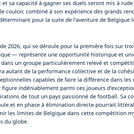
 et sa capacité à gagner ses duels seront mis à rude
 le couloir, combiné à son expérience des grands ren
 déterminant pour la suite de l'aventure de Belgique 
 2026, qui se déroule pour la première fois sur trois
ique — représente une opportunité historique et uni
 dans un groupe particulièrement relevé et compétitif
a autant de la performance collective et de la cohés
ceptionnelles capables de faire la différence dans le
figure indéniablement parmi ces joueurs d'exception
pirations de tout un pays passionné de football. Sa con
le et en phase à élimination directe pourrait littéra
finir les limites de Belgique dans cette compétition 
s du globe.