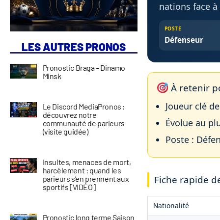
nations face à 
POSTE
Défenseur
LES AUTRES PRONOS
Pronostic Braga – Dinamo
Minsk
À retenir p
Joueur clé d
Le Discord MediaPronos :
découvrez notre
Évolue au pl
communauté de parieurs
(visite guidée)
Poste : Défe
Insultes, menaces de mort,
harcèlement : quand les
Fiche rapide 
parieurs s’en prennent aux
sportifs [VIDÉO]
Nationalité
Pronostic long terme Saison