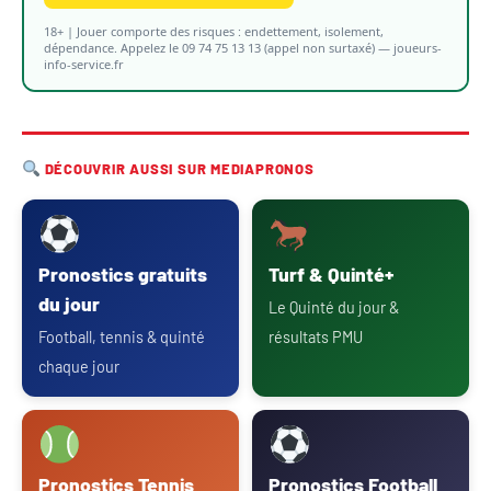
18+ | Jouer comporte des risques : endettement, isolement,
dépendance. Appelez le 09 74 75 13 13 (appel non surtaxé) — joueurs-
info-service.fr
DÉCOUVRIR AUSSI SUR MEDIAPRONOS
Pronostics gratuits
Turf & Quinté+
du jour
Le Quinté du jour &
Football, tennis & quinté
résultats PMU
chaque jour
Pronostics Tennis
Pronostics Football