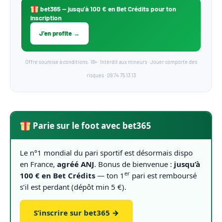
bet365
— jusqu’à 100 € en Bet Crédits pour ton
inscription
J’en profite →
Offre soumise à conditions. 18+ · Interdit aux mineurs · Jouer comporte des
risques · 09 74 75 13 13
Parie sur le foot avec bet365
Le n°1 mondial du pari sportif est désormais dispo
en France,
agréé ANJ
. Bonus de bienvenue :
jusqu’à
er
100 € en Bet Crédits
— ton 1
pari est remboursé
s’il est perdant (dépôt min 5 €).
S’inscrire sur bet365 →