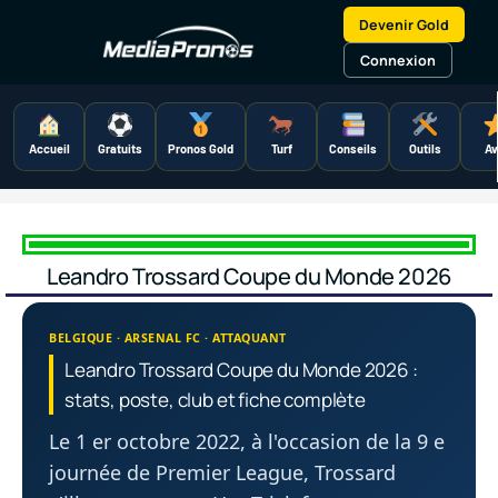
Aller
Devenir Gold
au
contenu
Connexion
Accueil
Gratuits
Pronos Gold
Turf
Conseils
Outils
Av
Leandro Trossard Coupe du Monde 2026
BELGIQUE · ARSENAL FC · ATTAQUANT
Leandro Trossard Coupe du Monde 2026 :
stats, poste, club et fiche complète
Le 1 er octobre 2022, à l'occasion de la 9 e
journée de Premier League, Trossard