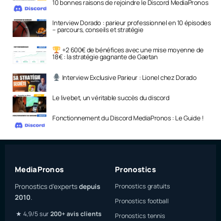
10 bonnes raisons de rejoindre le Discord MediaPronos
Interview Dorado : parieur professionnel en 10 épisodes
– parcours, conseils et stratégie
+2 600€ de bénéfices avec une mise moyenne de
18€ : la stratégie gagnante de Gaetan
Interview Exclusive Parieur : Lionel chez Dorado
Le livebet, un véritable succès du discord
Fonctionnement du Discord MediaPronos : Le Guide !
MediaPronos
Pronostics
Pronostics d’experts
depuis
Pronostics gratuits
2010
.
Pronostics football
★ 4,9/5 sur
200+ avis clients
Pronostics tennis