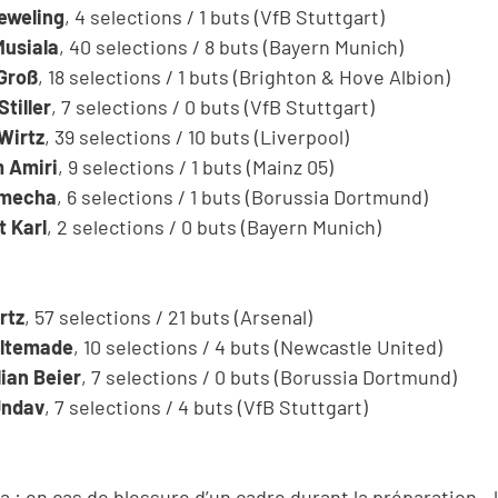
eweling
, 4 selections / 1 buts (VfB Stuttgart)
usiala
, 40 selections / 8 buts (Bayern Munich)
Groß
, 18 selections / 1 buts (Brighton & Hove Albion)
tiller
, 7 selections / 0 buts (VfB Stuttgart)
 Wirtz
, 39 selections / 10 buts (Liverpool)
 Amiri
, 9 selections / 1 buts (Mainz 05)
Nmecha
, 6 selections / 1 buts (Borussia Dortmund)
t Karl
, 2 selections / 0 buts (Bayern Munich)
rtz
, 57 selections / 21 buts (Arsenal)
ltemade
, 10 selections / 4 buts (Newcastle United)
ian Beier
, 7 selections / 0 buts (Borussia Dortmund)
Undav
, 7 selections / 4 buts (VfB Stuttgart)
ra : en cas de blessure d’un cadre durant la préparation,