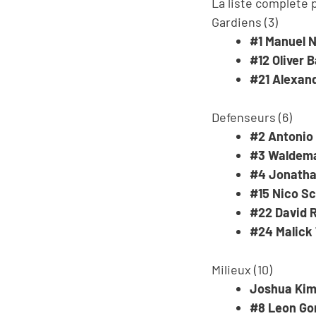
La liste complete 
Gardiens (3)
#1
Manuel 
#12
Oliver
#21
Alexan
Defenseurs (6)
#2
Antonio
#3
Waldema
#4
Jonatha
#15
Nico Sc
#22
David 
#24
Malick
Milieux (10)
Joshua Ki
#8
Leon Go