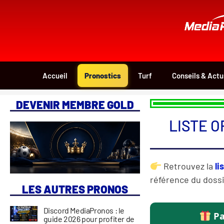
Aller
au
contenu
Accueil
Pronostics
Turf
Conseils & Actu
DEVENIR MEMBRE GOLD
LISTE O
Retrouvez la
li
référence du doss
LES AUTRES PRONOS
Discord MediaPronos : le
Pa
guide 2026 pour profiter de