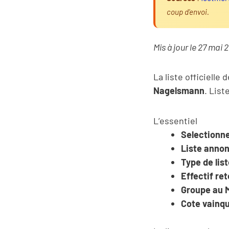
coup d’envoi.
Mis à jour le 27 mai
La liste officielle de
Nagelsmann
. List
L’essentiel
Selectionn
Liste annon
Type de lis
Effectif re
Groupe au 
Cote vainqu