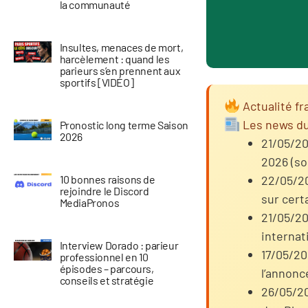
la communauté
Insultes, menaces de mort,
harcèlement : quand les
parieurs s’en prennent aux
sportifs [VIDÉO]
Actualité fr
Les news du
Pronostic long terme Saison
2026
21/05/20
2026 (so
22/05/20
10 bonnes raisons de
rejoindre le Discord
sur cert
MediaPronos
21/05/20
internat
Interview Dorado : parieur
17/05/20
professionnel en 10
épisodes – parcours,
l’annonc
conseils et stratégie
26/05/2