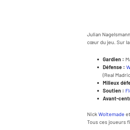
Julian Nagelsmann
cœur du jeu. Sur la
Gardien :
Ma
Défense :
W
(Real Madri
Milieux défe
Soutien :
Fl
Avant-centr
Nick
Woltemade
e
Tous ces joueurs fi