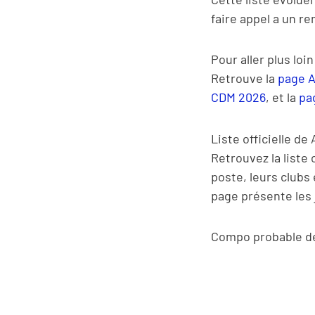
faire appel a un re
Pour aller plus loin
Retrouve la
page 
CDM 2026
, et la
pa
Liste officielle d
Retrouvez la liste
poste, leurs clubs 
page présente les j
Compo probable de