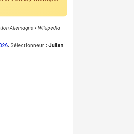
ration Allemagne + Wikipedia
026
. Sélectionneur :
Julian