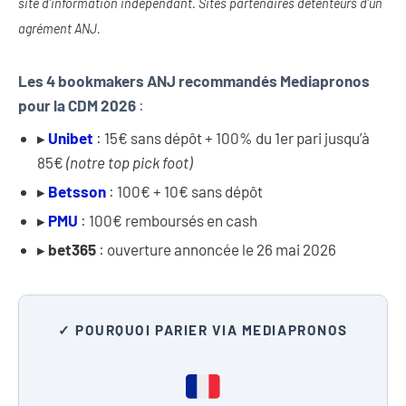
site d’information indépendant. Sites partenaires détenteurs d’un
agrément ANJ.
Les 4 bookmakers ANJ recommandés Mediapronos
pour la CDM 2026
:
▸
Unibet
: 15€ sans dépôt + 100% du 1er pari jusqu’à
85€
(notre top pick foot)
▸
Betsson
: 100€ + 10€ sans dépôt
▸
PMU
: 100€ remboursés en cash
▸
bet365
: ouverture annoncée le 26 mai 2026
✓ POURQUOI PARIER VIA MEDIAPRONOS