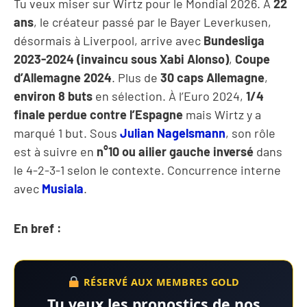
Tu veux miser sur Wirtz pour le Mondial 2026. À
22
ans
, le créateur passé par le Bayer Leverkusen,
désormais à Liverpool, arrive avec
Bundesliga
2023-2024 (invaincu sous Xabi Alonso)
,
Coupe
d’Allemagne 2024
. Plus de
30 caps Allemagne
,
environ 8 buts
en sélection. À l’Euro 2024,
1/4
finale perdue contre l’Espagne
mais Wirtz y a
marqué 1 but. Sous
Julian Nagelsmann
, son rôle
est à suivre en
n°10 ou ailier gauche inversé
dans
le 4-2-3-1 selon le contexte. Concurrence interne
avec
Musiala
.
En bref :
RÉSERVÉ AUX MEMBRES GOLD
Tu veux les pronostics de nos