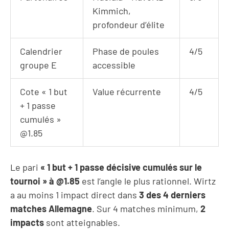
Kimmich,
profondeur d’élite
Calendrier
Phase de poules
4/5
groupe E
accessible
Cote « 1 but
Value récurrente
4/5
+ 1 passe
cumulés »
@1.85
Le pari
« 1 but + 1 passe décisive cumulés sur le
tournoi » à @1.85
est l’angle le plus rationnel. Wirtz
a au moins 1 impact direct dans
3 des 4 derniers
matches Allemagne
. Sur 4 matches minimum,
2
impacts
sont atteignables.