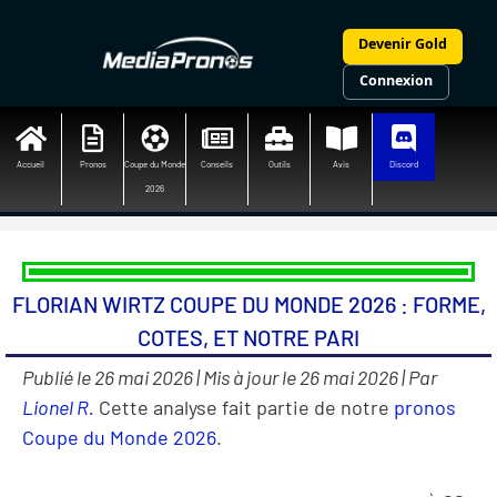
Aller
au
Devenir Gold
contenu
Connexion
Accueil
Pronos
Coupe du Monde
Conseils
Outils
Avis
Discord
2026
FLORIAN WIRTZ COUPE DU MONDE 2026 : FORME,
COTES, ET NOTRE PARI
Publié le 26 mai 2026 | Mis à jour le 26 mai 2026 | Par
Lionel R.
Cette analyse fait partie de notre
pronos
Coupe du Monde 2026
.