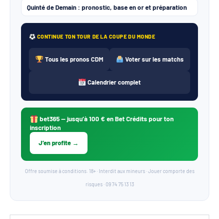
Quinté de Demain : pronostic, base en or et préparation
CONTINUE TON TOUR DE LA COUPE DU MONDE
Tous les pronos CDM
Voter sur les matchs
Calendrier complet
bet365
— jusqu’à 100 € en Bet Crédits pour ton
inscription
J’en profite →
Offre soumise à conditions. 18+ · Interdit aux mineurs · Jouer comporte des
risques · 09 74 75 13 13