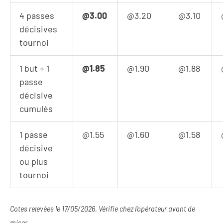
4 passes
@3.00
@3.20
@3.10
décisives
tournoi
1 but + 1
@1.85
@1.90
@1.88
passe
décisive
cumulés
1 passe
@1.55
@1.60
@1.58
décisive
ou plus
tournoi
Cotes relevées le 17/05/2026. Vérifie chez l’opérateur avant de
miser.