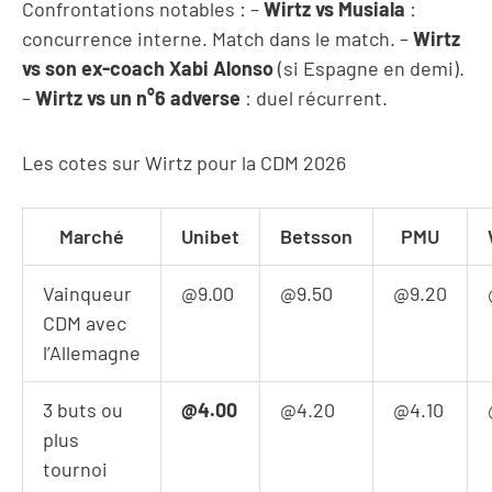
Confrontations notables : –
Wirtz vs Musiala
:
concurrence interne. Match dans le match. –
Wirtz
vs son ex-coach Xabi Alonso
(si Espagne en demi).
–
Wirtz vs un n°6 adverse
: duel récurrent.
Les cotes sur Wirtz pour la CDM 2026
Marché
Unibet
Betsson
PMU
Vainqueur
@9.00
@9.50
@9.20
CDM avec
l’Allemagne
3 buts ou
@4.00
@4.20
@4.10
plus
tournoi