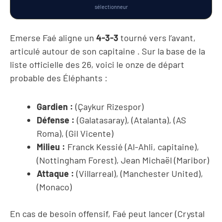
sélectionneur
Emerse Faé aligne un
4-3-3
tourné vers l’avant,
articulé autour de son capitaine
. Sur la base de la
liste officielle des 26, voici le onze de départ
probable des Éléphants :
Gardien :
(Çaykur Rizespor)
Défense :
(Galatasaray),
(Atalanta),
(AS
Roma),
(Gil Vicente)
Milieu :
Franck Kessié (Al-Ahli, capitaine),
(Nottingham Forest), Jean Michaël
(Maribor)
Attaque :
(Villarreal),
(Manchester United),
(Monaco)
En cas de besoin offensif, Faé peut lancer
(Crystal