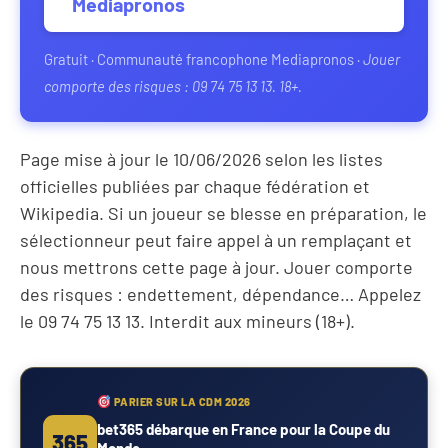
Mediapronos
Gratuit · Communauté francophone Mediapronos ·
Jouer
comporte des risques : 09 74 75 13 13. 18+.
Page mise à jour le 10/06/2026 selon les listes
officielles publiées par chaque fédération et
Wikipedia. Si un joueur se blesse en préparation, le
sélectionneur peut faire appel à un remplaçant et
nous mettrons cette page à jour. Jouer comporte
des risques : endettement, dépendance… Appelez
le 09 74 75 13 13. Interdit aux mineurs (18+).
PARIER SUR LA CDM 2026
bet365 débarque en France pour la Coupe du
365
Monde