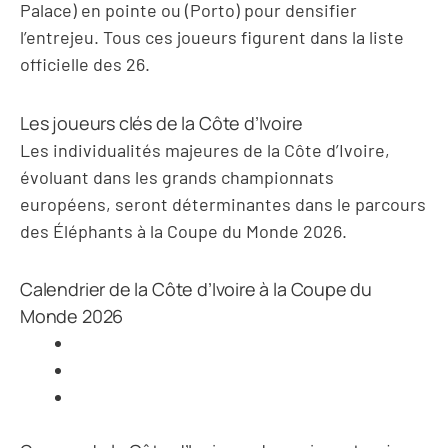
Palace) en pointe ou
(Porto) pour densifier
l’entrejeu. Tous ces joueurs figurent dans la liste
officielle des 26.
Les joueurs clés de la Côte d’Ivoire
Les individualités majeures de la Côte d’Ivoire,
évoluant dans les grands championnats
européens, seront déterminantes dans le parcours
des Éléphants à la Coupe du Monde 2026.
Calendrier de la Côte d’Ivoire à la Coupe du
Monde 2026