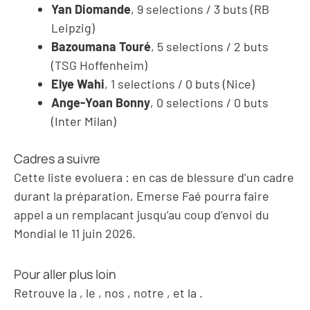
Yan Diomande
, 9 selections / 3 buts (RB
Leipzig)
Bazoumana Touré
, 5 selections / 2 buts
(TSG Hoffenheim)
Elye Wahi
, 1 selections / 0 buts (Nice)
Ange-Yoan Bonny
, 0 selections / 0 buts
(Inter Milan)
Cadres a suivre
Cette liste evoluera : en cas de blessure d’un cadre
durant la préparation, Emerse Faé pourra faire
appel a un remplacant jusqu’au coup d’envoi du
Mondial le 11 juin 2026.
Pour aller plus loin
Retrouve la
, le
, nos
, notre
, et la
.