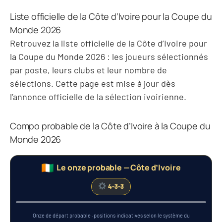
Liste officielle de la Côte d’Ivoire pour la Coupe du
Monde 2026
Retrouvez la liste officielle de la Côte d’Ivoire pour
la Coupe du Monde 2026 : les joueurs sélectionnés
par poste, leurs clubs et leur nombre de
sélections. Cette page est mise à jour dès
l’annonce officielle de la sélection ivoirienne.
Compo probable de la Côte d’Ivoire à la Coupe du
Monde 2026
Le onze probable — Côte d’Ivoire
4-3-3
Wilfried Singo
Franck Kessié
Nicolas Pépé
Odilon Kossounou
Yahia Fofana
Amad Diallo
Ibrahim Sangaré
Evan Ndicka
Jean Michaël Seri
Simon Adingra
Ghislain Konan
Onze de départ probable · positions indicatives selon le système du