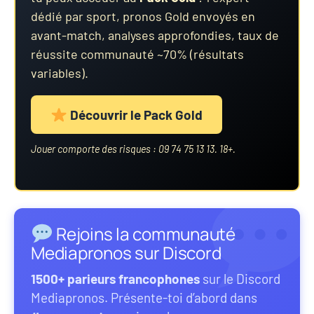
dédié par sport, pronos Gold envoyés en
avant-match, analyses approfondies, taux de
réussite communauté ~70% (résultats
variables).
Découvrir le Pack Gold
Jouer comporte des risques : 09 74 75 13 13. 18+.
Rejoins la communauté
Mediapronos sur Discord
1500+ parieurs francophones
sur le Discord
Mediapronos. Présente-toi d’abord dans