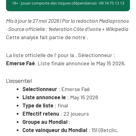
18+ · Jouer comporte des risques (dépendance) · 09 74 75 13 13
Mis à jour le 27 mai 2026 | Par la redaction Mediapronos
· Source officielle : federation Côte d’Ivoire + Wikipedia
Cette analyse fait partie de notre
.
La liste officielle de l’
pour la
. Sélectionneur :
Emerse Faé
. Liste finale annoncee le May 15 2026.
L’essentiel
Selectionneur
: Emerse Faé
Liste annoncee le
: May 15 2026
Type de liste
: final
Effectif retenu
: 22 joueurs
Groupe au Mondial
:
Cote vainqueur du Mondial
: 151 (Betclic,