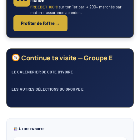
FREEBET 100 €
sur ton 1er pari + 200+ marchés par
match + assurance abandon.
Profiter de l’offre →
Continue ta visite — Groupe E
LE CALENDRIER DE CÔTE D'IVOIRE
LES AUTRES SÉLECTIONS DU GROUPE E
À LIRE ENSUITE