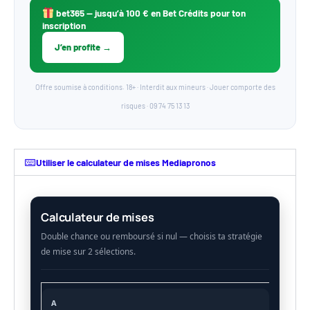
bet365
— jusqu’à 100 € en Bet Crédits pour ton
inscription
J’en profite →
Offre soumise à conditions. 18+ · Interdit aux mineurs · Jouer comporte des
risques · 09 74 75 13 13
Utiliser le calculateur de mises Mediapronos
Calculateur de mises
A