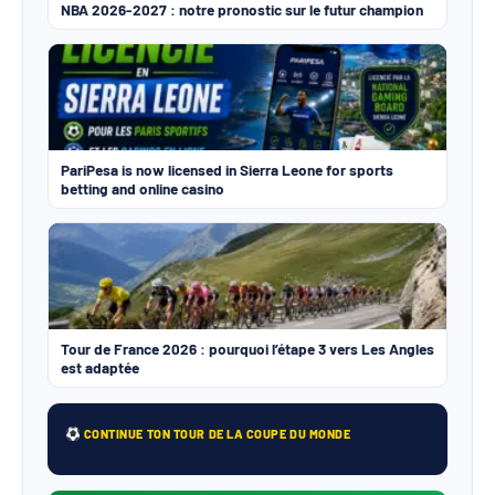
NBA 2026-2027 : notre pronostic sur le futur champion
PariPesa is now licensed in Sierra Leone for sports
betting and online casino
Tour de France 2026 : pourquoi l’étape 3 vers Les Angles
est adaptée
CONTINUE TON TOUR DE LA COUPE DU MONDE