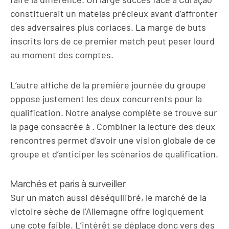
constituerait un matelas précieux avant d’affronter
des adversaires plus coriaces. La marge de buts
inscrits lors de ce premier match peut peser lourd
au moment des comptes.
L’autre affiche de la première journée du groupe
oppose justement les deux concurrents pour la
qualification. Notre analyse complète se trouve sur
la page consacrée à
. Combiner la lecture des deux
rencontres permet d’avoir une vision globale de ce
groupe et d’anticiper les scénarios de qualification.
Marchés et paris à surveiller
Sur un match aussi déséquilibré, le marché de la
victoire sèche de l’Allemagne offre logiquement
une cote faible. L’intérêt se déplace donc vers des