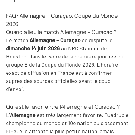
FAQ : Allemagne – Curaçao, Coupe du Monde
2026
Quand a lieu le match Allemagne – Curaçao ?
Le match
Allemagne – Curaçao
se dispute le
dimanche 14 juin 2026
au NRG Stadium de
Houston, dans le cadre de la première journée du
groupe E de la Coupe du Monde 2026. L’horaire
exact de diffusion en France est à confirmer
auprès des sources officielles avant le coup
d’envoi.
Qui est le favori entre l’Allemagne et Curaçao ?
L’
Allemagne
est très largement favorite. Quadruple
championne du monde et 10e nation au classement
FIFA, elle affronte la plus petite nation jamais