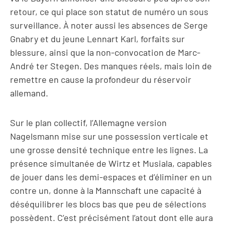
retour, ce qui place son statut de numéro un sous
surveillance. À noter aussi les absences de Serge
Gnabry et du jeune Lennart Karl, forfaits sur
blessure, ainsi que la non-convocation de Marc-
André ter Stegen. Des manques réels, mais loin de
remettre en cause la profondeur du réservoir
allemand.
Sur le plan collectif, l’Allemagne version
Nagelsmann mise sur une possession verticale et
une grosse densité technique entre les lignes. La
présence simultanée de Wirtz et Musiala, capables
de jouer dans les demi-espaces et d’éliminer en un
contre un, donne à la Mannschaft une capacité à
déséquilibrer les blocs bas que peu de sélections
possèdent. C’est précisément l’atout dont elle aura