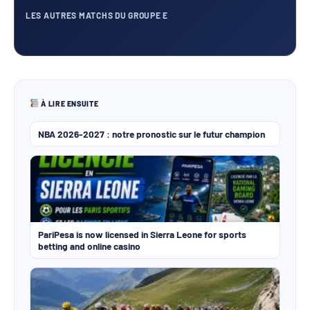
LES AUTRES MATCHS DU GROUPE E
À LIRE ENSUITE
NBA 2026-2027 : notre pronostic sur le futur champion
PariPesa is now licensed in Sierra Leone for sports
betting and online casino