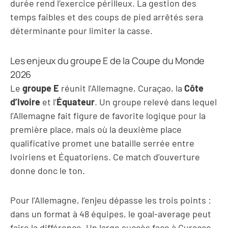
durée rend l’exercice périlleux. La gestion des
temps faibles et des coups de pied arrêtés sera
déterminante pour limiter la casse.
Les enjeux du groupe E de la Coupe du Monde
2026
Le
groupe E
réunit l’Allemagne, Curaçao, la
Côte
d’Ivoire
et l’
Équateur
. Un groupe relevé dans lequel
l’Allemagne fait figure de favorite logique pour la
première place, mais où la deuxième place
qualificative promet une bataille serrée entre
Ivoiriens et Équatoriens. Ce match d’ouverture
donne donc le ton.
Pour l’Allemagne, l’enjeu dépasse les trois points :
dans un format à 48 équipes, le goal-average peut
faire la différence. Un large succès face à Curaçao