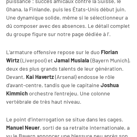
puissance : succès amicaux contre la Suisse, le
Ghana, la Finlande, puis les États-Unis début juin.
Une dynamique solide, même si le sélectionneur a
dû composer avec des absences. Le détail complet
du groupe figure sur notre page dédiée à l’
.
L’armature offensive repose sur le duo
Florian
Wirtz
(Liverpool) et
Jamal Musiala
(Bayern Munich),
deux des plus grands talents de leur génération.
Devant,
Kai Havertz
(Arsenal) endosse le rôle
d’avant-centre, tandis que le capitaine
Joshua
Kimmich
orchestre l’entrejeu. Une colonne
vertébrale de très haut niveau.
Le point d’interrogation se situe dans les cages.
Manuel Neuer
, sorti de sa retraite internationale, a
vu le Bayern annoncer une blessure peu après son