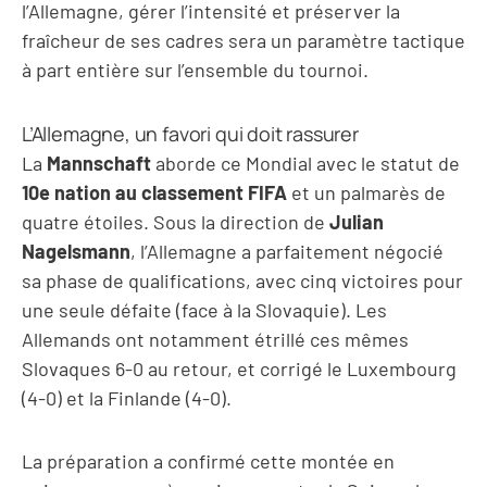
l’Allemagne, gérer l’intensité et préserver la
fraîcheur de ses cadres sera un paramètre tactique
à part entière sur l’ensemble du tournoi.
L’Allemagne, un favori qui doit rassurer
La
Mannschaft
aborde ce Mondial avec le statut de
10e nation au classement FIFA
et un palmarès de
quatre étoiles. Sous la direction de
Julian
Nagelsmann
, l’Allemagne a parfaitement négocié
sa phase de qualifications, avec cinq victoires pour
une seule défaite (face à la Slovaquie). Les
Allemands ont notamment étrillé ces mêmes
Slovaques 6-0 au retour, et corrigé le Luxembourg
(4-0) et la Finlande (4-0).
La préparation a confirmé cette montée en