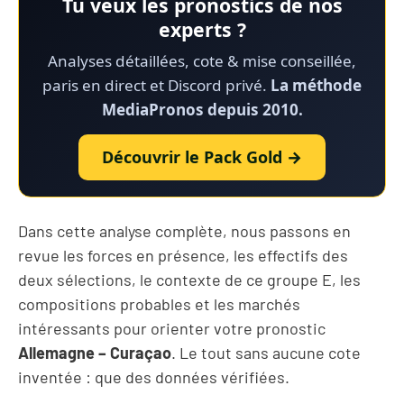
Tu veux les pronostics de nos
experts ?
Analyses détaillées, cote & mise conseillée,
paris en direct et Discord privé.
La méthode
MediaPronos depuis 2010.
Découvrir le Pack Gold →
Dans cette analyse complète, nous passons en
revue les forces en présence, les effectifs des
deux sélections, le contexte de ce groupe E, les
compositions probables et les marchés
intéressants pour orienter votre pronostic
Allemagne – Curaçao
. Le tout sans aucune cote
inventée : que des données vérifiées.