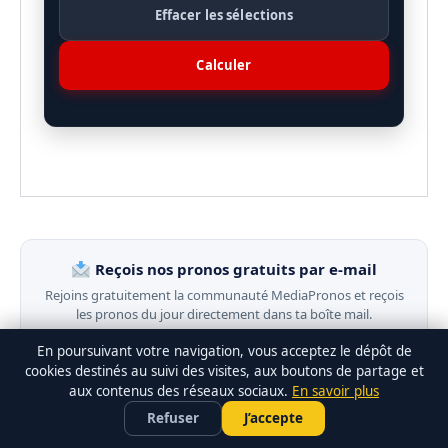
Effacer les sélections
Calculer
Reçois nos pronos gratuits par e-mail
Rejoins gratuitement la communauté MediaPronos et reçois
les pronos du jour directement dans ta boîte mail.
En poursuivant votre navigation, vous acceptez le dépôt de
Inscription gratuite →
cookies destinés au suivi des visites, aux boutons de partage et
aux contenus des réseaux sociaux.
En savoir plus
bet365
PARIER SUR LE FOOT •
×
Profiter de l'offre →
×
Refuser
J’accepte
FREEBET 100 €
Voir le Gold →
Les
pronos experts
sont réservés aux membres Gold