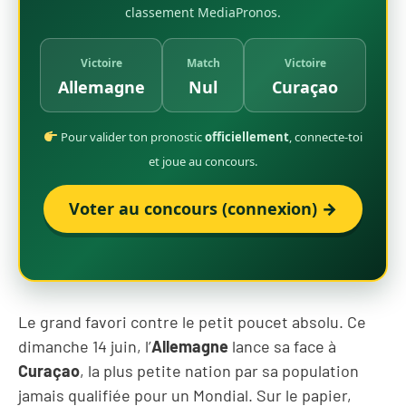
classement MediaPronos.
Victoire
Match
Victoire
Allemagne
Nul
Curaçao
Pour valider ton pronostic
officiellement
, connecte-toi
et joue au concours.
Voter au concours (connexion) →
Le grand favori contre le petit poucet absolu. Ce
dimanche 14 juin, l’
Allemagne
lance sa
face à
Curaçao
, la plus petite nation par sa population
jamais qualifiée pour un Mondial. Sur le papier,