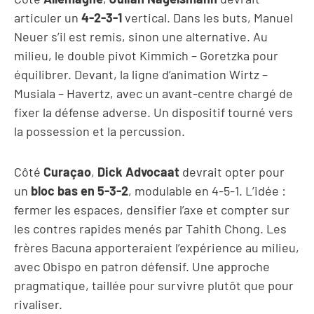
articuler un
4-2-3-1
vertical. Dans les buts, Manuel
Neuer s’il est remis, sinon une alternative. Au
milieu, le double pivot Kimmich – Goretzka pour
équilibrer. Devant, la ligne d’animation Wirtz –
Musiala – Havertz, avec un avant-centre chargé de
fixer la défense adverse. Un dispositif tourné vers
la possession et la percussion.
Côté
Curaçao
,
Dick Advocaat
devrait opter pour
un
bloc bas en 5-3-2
, modulable en 4-5-1. L’idée :
fermer les espaces, densifier l’axe et compter sur
les contres rapides menés par Tahith Chong. Les
frères Bacuna apporteraient l’expérience au milieu,
avec Obispo en patron défensif. Une approche
pragmatique, taillée pour survivre plutôt que pour
rivaliser.