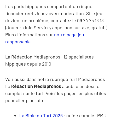
Les paris hippiques comportent un risque
financier réel. Jouez avec modération. Si le jeu
devient un problème, contactez le 09 74 75 13 13
(Joueurs Info Service, appel non surtaxé, gratuit).
Plus d’informations sur
notre page jeu
responsable
.
La Rédaction Mediapronos · 12 spécialistes
hippiques depuis 2010
Voir aussi dans notre rubrique turf Mediapronos
La
Rédaction Mediapronos
a publié un dossier
complet sur le turf. Voici les pages les plus utiles
pour aller plus loin :
La Bible du Turf 2026
: guide complet PMU