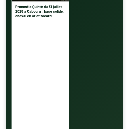
Pronostic Quinté du 31 juillet
2026 à Cabourg : base solide,
cheval en or et tocard