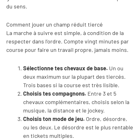
du sens.
Comment jouer un champ réduit tiercé
La marche à suivre est simple, à condition de la
respecter dans l’ordre. Compte vingt minutes par
course pour faire un travail propre, jamais moins.
Sélectionne tes chevaux de base.
Un ou
deux maximum sur la plupart des tiercés.
Trois bases si la course est très lisible.
Choisis tes compagnons.
Entre 3 et 5
chevaux complémentaires, choisis selon la
musique, la distance et le jockey.
Choisis ton mode de jeu.
Ordre, désordre,
ou les deux. Le désordre est le plus rentable
en tickets multiples.