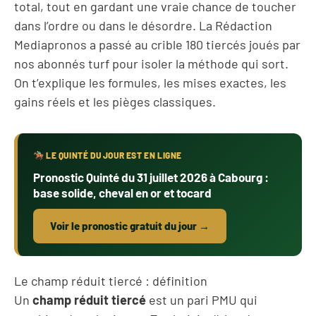
total, tout en gardant une vraie chance de toucher
dans l’ordre ou dans le désordre. La Rédaction
Mediapronos a passé au crible 180 tiercés joués par
nos abonnés turf pour isoler la méthode qui sort.
On t’explique les formules, les mises exactes, les
gains réels et les pièges classiques.
LE QUINTÉ DU JOUR EST EN LIGNE
Pronostic Quinté du 31 juillet 2026 à Cabourg :
base solide, cheval en or et tocard
Voir le pronostic gratuit du jour →
Le champ réduit tiercé : définition
Un
champ réduit tiercé
est un pari PMU qui