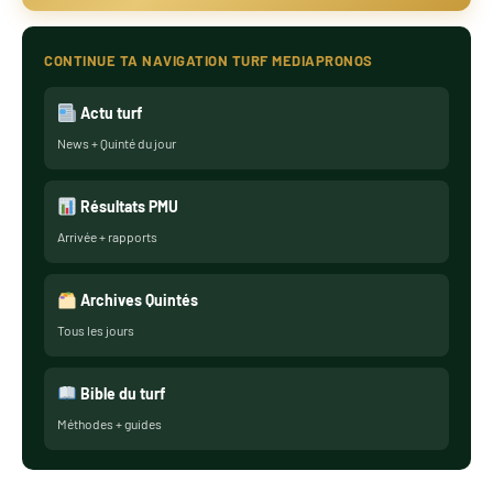
CONTINUE TA NAVIGATION TURF MEDIAPRONOS
Actu turf
News + Quinté du jour
Résultats PMU
Arrivée + rapports
Archives Quintés
Tous les jours
Bible du turf
Méthodes + guides