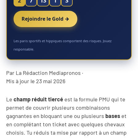
2
7
13
1
3
Rejoindre le Gold →
Les paris sportifs et hippiques comportent des risques. Jouez
responsable.
Par La Rédaction Mediapronos
·
Mis à jour le 23 mai 2026
Le
champ réduit tiercé
est la formule PMU qui te
permet de couvrir plusieurs combinaisons
gagnantes en bloquant une ou plusieurs
bases
et
en complétant ton ticket avec quelques chevaux
choisis. Tu réduis ta mise par rapport à un champ