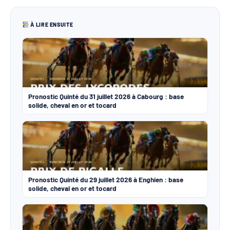
À LIRE ENSUITE
Pronostic Quinté du 31 juillet 2026 à Cabourg : base
solide, cheval en or et tocard
Pronostic Quinté du 29 juillet 2026 à Enghien : base
solide, cheval en or et tocard