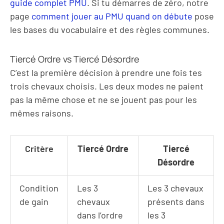
guide complet PMU
. Si tu démarres de zéro, notre
page
comment jouer au PMU quand on débute
pose
les bases du vocabulaire et des règles communes.
Tiercé Ordre vs Tiercé Désordre
C’est la première décision à prendre une fois tes
trois chevaux choisis. Les deux modes ne paient
pas la même chose et ne se jouent pas pour les
mêmes raisons.
Critère
Tiercé Ordre
Tiercé
Désordre
Condition
Les 3
Les 3 chevaux
de gain
chevaux
présents dans
dans l’ordre
les 3