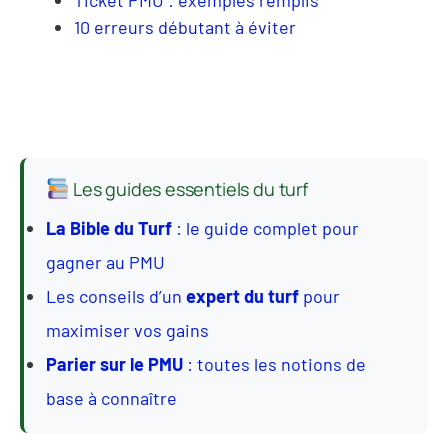
10 erreurs débutant à éviter
Les guides essentiels du turf
La Bible du Turf
: le guide complet pour
gagner au PMU
Les conseils d’un
expert du turf
pour
maximiser vos gains
Parier sur le PMU
: toutes les notions de
base à connaître