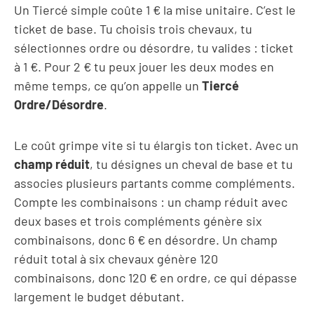
Un Tiercé simple coûte 1 € la mise unitaire. C’est le
ticket de base. Tu choisis trois chevaux, tu
sélectionnes ordre ou désordre, tu valides : ticket
à 1 €. Pour 2 € tu peux jouer les deux modes en
même temps, ce qu’on appelle un
Tiercé
Ordre/Désordre
.
Le coût grimpe vite si tu élargis ton ticket. Avec un
champ réduit
, tu désignes un cheval de base et tu
associes plusieurs partants comme compléments.
Compte les combinaisons : un champ réduit avec
deux bases et trois compléments génère six
combinaisons, donc 6 € en désordre. Un champ
réduit total à six chevaux génère 120
combinaisons, donc 120 € en ordre, ce qui dépasse
largement le budget débutant.