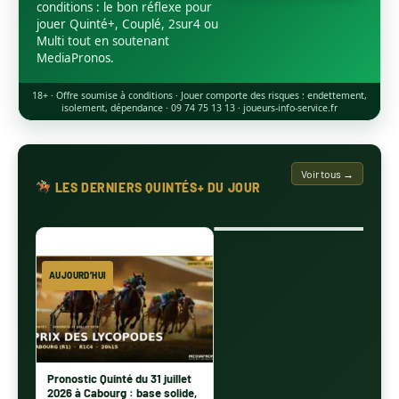
conditions : le bon réflexe pour
jouer Quinté+, Couplé, 2sur4 ou
Multi tout en soutenant
MediaPronos.
18+ · Offre soumise à conditions · Jouer comporte des risques : endettement,
isolement, dépendance · 09 74 75 13 13 · joueurs-info-service.fr
Voir tous →
LES DERNIERS QUINTÉS+ DU JOUR
AUJOURD’HUI
Pronostic Quinté du 31 juillet
2026 à Cabourg : base solide,