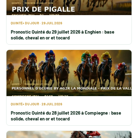
QUINTÉ+ DU JOUR · 29 JUIL 2026
Pronostic Quinté du 29 juillet 2026 à Enghien : base
solide, cheval en or et tocard
QUINTÉ+ DU JOUR · 28 JUIL 2026
Pronostic Quinté du 28 juillet 2026 à Compiegne : base
solide, cheval en or et tocard