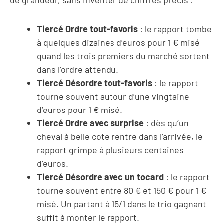
Tiercé Ordre tout-favoris
: le rapport tombe
à quelques dizaines d’euros pour 1 € misé
quand les trois premiers du marché sortent
dans l’ordre attendu.
Tiercé Désordre tout-favoris
: le rapport
tourne souvent autour d’une vingtaine
d’euros pour 1 € misé.
Tiercé Ordre avec surprise
: dès qu’un
cheval à belle cote rentre dans l’arrivée, le
rapport grimpe à plusieurs centaines
d’euros.
Tiercé Désordre avec un tocard
: le rapport
tourne souvent entre 80 € et 150 € pour 1 €
misé. Un partant à 15/1 dans le trio gagnant
suffit à monter le rapport.