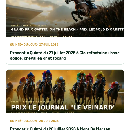
QUINTÉ+ DU JOUR · 27 JUIL 2026
Pronostic Quinté du 27 juillet 2026 à Clairefontaine : base
solide, cheval en or et tocard
QUINTÉ+ DU JOUR · 26 JUIL 2026
Pronostic Quinté du 26 juillet 2026 à Mont De Marsan :