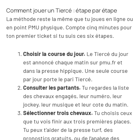
Comment jouer un Tiercé : étape par étape
La méthode reste la même que tu joues en ligne ou
en point PMU physique. Compte cinq minutes pour
ton premier ticket si tu suis ces six étapes.
Choisir la course du jour.
Le Tiercé du jour
est annoncé chaque matin sur pmu.fr et
dans la presse hippique. Une seule course
par jour porte le pari Tiercé.
Consulter les partants.
Tu regardes la liste
des chevaux engagés, leur numéro, leur
jockey, leur musique et leur cote du matin.
Sélectionner trois chevaux.
Tu choisis ceux
que tu vois finir aux trois premières places.
Tu peux t’aider de la presse turf, des
pronostics gratuits, ou de l’analyse des