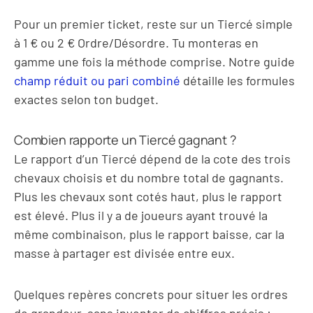
Pour un premier ticket, reste sur un Tiercé simple
à 1 € ou 2 € Ordre/Désordre. Tu monteras en
gamme une fois la méthode comprise. Notre guide
champ réduit ou pari combiné
détaille les formules
exactes selon ton budget.
Combien rapporte un Tiercé gagnant ?
Le rapport d’un Tiercé dépend de la cote des trois
chevaux choisis et du nombre total de gagnants.
Plus les chevaux sont cotés haut, plus le rapport
est élevé. Plus il y a de joueurs ayant trouvé la
même combinaison, plus le rapport baisse, car la
masse à partager est divisée entre eux.
Quelques repères concrets pour situer les ordres
de grandeur, sans inventer de chiffres précis :