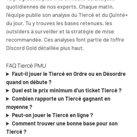
quotidiennes de nos experts. Chaque matin,
l’équipe publie son analyse du Tiercé et du Quinté+
du jour. Tu y trouves les bases retenues, les
outsiders à surveiller et la stratégie de mise
recommandée. Ces analyses font partie de l’offre
Discord Gold détaillée plus haut.
FAQ Tiercé PMU
Faut-il jouer le Tiercé en Ordre ou en Désordre
quand on débute ?
Quel est le prix minimum d’un ticket Tiercé ?
Combien rapporte un Tiercé gagnant en
moyenne ?
Peut-on jouer le Tiercé en ligne ?
Comment trouver une bonne base pour son
Tiercé ?