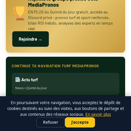
MediaPronos
EN PLUS du Quinté du jour gratuit, accède au
Discord privé : pronos turf et sport renforcés,
bilan ROI hebdo, analyses des experts en temps
réel.
Rejoindre →
CONTINUE TA NAVIGATION TURF MEDIAPRONOS
Actu turf
News + Quinté du jour
En poursuivant votre navigation, vous acceptez le dépôt de
Résultats PMU
cookies destinés au suivi des visites, aux boutons de partage et
Arrivée + rapports
aux contenus des réseaux sociaux.
En savoir plus
bet365
PARIER SUR LE FOOT •
×
Profiter de l'offre →
Refuser
J’accepte
FREEBET 100 €
Archives Quintés