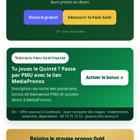
leurs pronos en direct.
Discord gratuit
Découvrir le Pack Gold
18+ · jouez responsable
BONUS PMU PARTENAIRE
Tu joues le Quinté ? Passe
par PMU avec le lien
Activer le bonus →
MediaPronos
Inscription via notre lien partenaire,
bonus de bienvenue PMU et soutien
direct à MediaPronos.
18+ · Offre soumise à conditions · Jouer comporte des risques : endettement,
isolement, dépendance · 09 74 75 13 13 · joueurs-info-service.fr
Rejoins le groupe pronos Gold