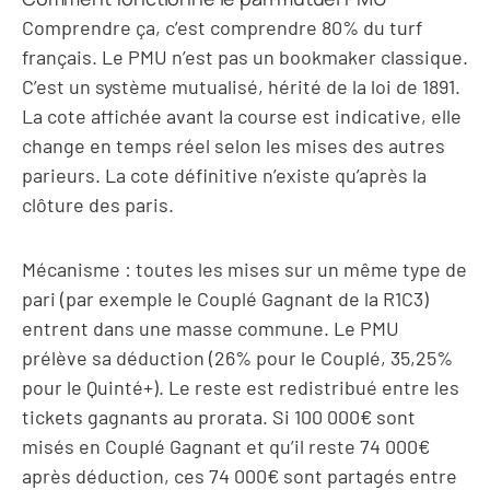
Comprendre ça, c’est comprendre 80% du turf
français. Le PMU n’est pas un bookmaker classique.
C’est un système mutualisé, hérité de la loi de 1891.
La cote affichée avant la course est indicative, elle
change en temps réel selon les mises des autres
parieurs. La cote définitive n’existe qu’après la
clôture des paris.
Mécanisme : toutes les mises sur un même type de
pari (par exemple le Couplé Gagnant de la R1C3)
entrent dans une masse commune. Le PMU
prélève sa déduction (26% pour le Couplé, 35,25%
pour le Quinté+). Le reste est redistribué entre les
tickets gagnants au prorata. Si 100 000€ sont
misés en Couplé Gagnant et qu’il reste 74 000€
après déduction, ces 74 000€ sont partagés entre