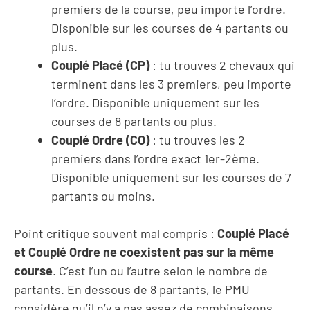
premiers de la course, peu importe l’ordre.
Disponible sur les courses de 4 partants ou
plus.
Couplé Placé (CP)
: tu trouves 2 chevaux qui
terminent dans les 3 premiers, peu importe
l’ordre. Disponible uniquement sur les
courses de 8 partants ou plus.
Couplé Ordre (CO)
: tu trouves les 2
premiers dans l’ordre exact 1er-2ème.
Disponible uniquement sur les courses de 7
partants ou moins.
Point critique souvent mal compris :
Couplé Placé
et Couplé Ordre ne coexistent pas sur la même
course
. C’est l’un ou l’autre selon le nombre de
partants. En dessous de 8 partants, le PMU
considère qu’il n’y a pas assez de combinaisons