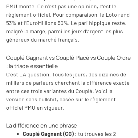
PMU monte. Ce n’est pas une opinion, c’est le
règlement officiel. Pour comparaison, le Loto rend
53% et l’EuroMillions 50%. Le pari hippique reste,
malgré la marge, parmi les jeux d’argent les plus
généreux du marché français.
Couplé Gagnant vs Couplé Placé vs Couplé Ordre
: la triade essentielle
C’est LA question. Tous les jours, des dizaines de
milliers de parieurs cherchent la différence exacte
entre ces trois variantes du Couplé. Voici la
version sans bullshit, basée sur le règlement
officiel PMU en vigueur.
La différence en une phrase
Couplé Gagnant (CG)
: tu trouves les 2