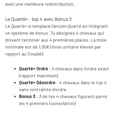
avec une meilleure redistribution.
Le Quarté+ : top 4 avec Bonus 3
Le Quarté+ a remplacé l’ancien Quarté en intégrant
un système de bonus. Tu désignes 4 chevaux qui
doivent terminer aux 4 premières places. La mise
minimale est de 1,30€ (mise unitaire élevée par
rapport au Couplé).
Quarté+ Ordre
: 4 chevaux dans l’ordre exact
(rapport maximum)
Quarté+ Désordre
: 4 chevaux dans le top 4
sans contrainte d’ordre
Bonus 3
: 3 de tes 4 chevaux figurent parmi
les 4 premiers (consolation)