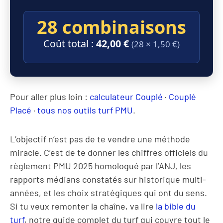
28 combinaisons
Coût total :
42,00 €
(28 × 1,50 €)
Pour aller plus loin :
calculateur Couplé
·
Couplé
Placé
·
tous nos outils turf PMU
.
L’objectif n’est pas de te vendre une méthode
miracle. C’est de te donner les chiffres officiels du
règlement PMU 2025 homologué par l’ANJ, les
rapports médians constatés sur historique multi-
années, et les choix stratégiques qui ont du sens.
Si tu veux remonter la chaîne, va lire
la bible du
turf
, notre guide complet du turf qui couvre tout le