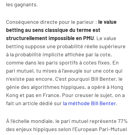
les gagnants.
Conséquence directe pour le parieur :
le value
betting au sens classique du terme est
structurellement impossible en PMU
. Le value
betting suppose une probabilité réelle supérieure
à la probabilité implicite affichée par la cote,
comme dans les paris sportifs à cotes fixes. En
pari mutuel, tu mises à l’aveugle sur une cote qui
n’existe pas encore. C’est pourquoi Bill Benter, le
génie des algorithmes hippiques, a opéré à Hong
Kong et pas en France. Pour creuser le sujet, on a
fait un article dédié sur
la méthode Bill Benter
.
À l’échelle mondiale, le pari mutuel représente 77%
des enjeux hippiques selon l’European Pari-Mutuel