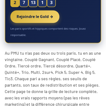
2
7
13
1
3
Rejoindre le Gold →
Les paris sportifs et hippiques comportent des risques. Jouez
responsable.
Au PMU tu n’as pas deux ou trois paris, tu en as une
vingtaine. Couplé Gagnant, Couplé Placé, Couplé
Ordre, Tiercé ordre, Tiercé désordre, Quarté+,
Quinté+, Trio, Multi, 2sur4, Pick 5, Super 4, Big 5,
Tic3. Chaque pari a ses règles, ses seuils de
partants, son taux de redistribution et ses pièges.
Cette page te donne la grille de lecture complète,
avec les vrais rapports moyens (pas les rêves
marketing) et la différence chirurgicale entre