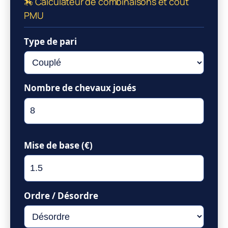
Calculateur de combinaisons et coût
PMU
Type de pari
Nombre de chevaux joués
Mise de base (€)
Ordre / Désordre