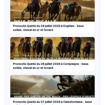
Pronostic Quinté du 29 juillet 2026 à Enghien : base
solide, cheval en or et tocard
Pronostic Quinté du 28 juillet 2026 à Compiegne : base
solide, cheval en or et tocard
Pronostic Quinté du 27 juillet 2026 à Clairefontaine : base