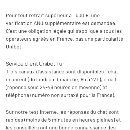
Pour tout retrait supérieur à 1 500 €, une
vérification ANJ supplémentaire est demandée.
C’est une obligation légale qui s’applique à tous les
opérateurs agréés en France, pas une particularité
Unibet.
Service client Unibet Turf
Trois canaux d’assistance sont disponibles : chat
en direct (du lundi au dimanche, 8h à 23h), email
(réponse sous 24-48 heures en moyenne) et
téléphone (numéro non surtaxé pour la France).
Sur notre test interne, les réponses du chat sont
rapides (moins de 5 minutes en heures pleines) et
les conseillers ont une bonne connaissance des