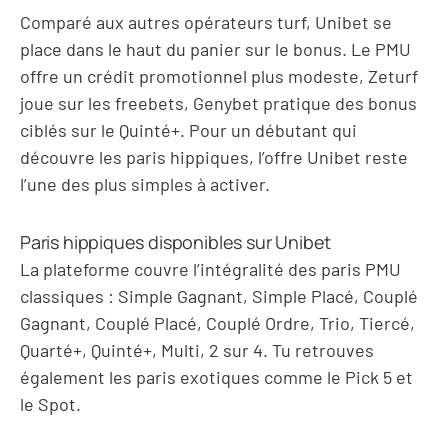
Comparé aux autres opérateurs turf, Unibet se
place dans le haut du panier sur le bonus. Le PMU
offre un crédit promotionnel plus modeste, Zeturf
joue sur les freebets, Genybet pratique des bonus
ciblés sur le Quinté+. Pour un débutant qui
découvre les paris hippiques, l’offre Unibet reste
l’une des plus simples à activer.
Paris hippiques disponibles sur Unibet
La plateforme couvre l’intégralité des paris PMU
classiques : Simple Gagnant, Simple Placé, Couplé
Gagnant, Couplé Placé, Couplé Ordre, Trio, Tiercé,
Quarté+, Quinté+, Multi, 2 sur 4. Tu retrouves
également les paris exotiques comme le Pick 5 et
le Spot.