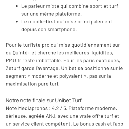
Le parieur mixte qui combine sport et turf
sur une même plateforme.
Le mobile-first qui mise principalement
depuis son smartphone.
Pour le turfiste pro qui mise quotidiennement sur
du Quinté+ et cherche les meilleures liquidités,
PMU.fr reste imbattable. Pour les paris exotiques,
Zeturf garde l’avantage. Unibet se positionne sur le
segment « moderne et polyvalent », pas sur la
maximisation pure turf.
Notre note finale sur Unibet Turf
Note Mediapronos : 4,2 / 5. Plateforme moderne,
sérieuse, agréée ANJ, avec une vraie offre turf et
un service client compétent. Le bonus cash et l’app