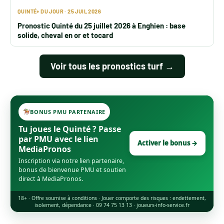
QUINTÉ+ DU JOUR · 25 JUIL 2026
Pronostic Quinté du 25 juillet 2026 à Enghien : base
solide, cheval en or et tocard
Voir tous les pronostics turf →
BONUS PMU PARTENAIRE
Tu joues le Quinté ? Passe
par PMU avec le lien
Activer le bonus →
MediaPronos
Inscription via notre lien partenaire,
bonus de bienvenue PMU et soutien
direct à MediaPronos.
18+ · Offre soumise à conditions · Jouer comporte des risques : endettement,
isolement, dépendance · 09 74 75 13 13 · joueurs-info-service.fr