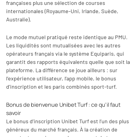
françaises plus une sélection de courses
internationales (Royaume-Uni, Irlande, Suède,
Australie).
Le mode mutuel pratiqué reste identique au PMU.
Les liquidités sont mutualisées avec les autres
opérateurs français via le système Equiparis, qui
garantit des rapports équivalents quelle que soit la
plateforme. La différence se joue ailleurs : sur
l’expérience utilisateur, l’app mobile, le bonus
d’inscription et les paris combinés sport-turf.
Bonus de bienvenue Unibet Turf : ce qu’il faut
savoir
Le bonus d’inscription Unibet Turf est l’un des plus
généreux du marché français. À la création de