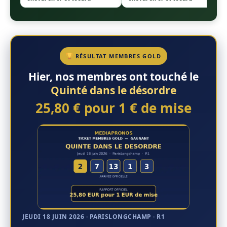
RÉSULTAT MEMBRES GOLD
Hier, nos membres ont touché le
Quinté dans le désordre
25,80 € pour 1 € de mise
JEUDI 18 JUIN 2026 · PARISLONGCHAMP · R1