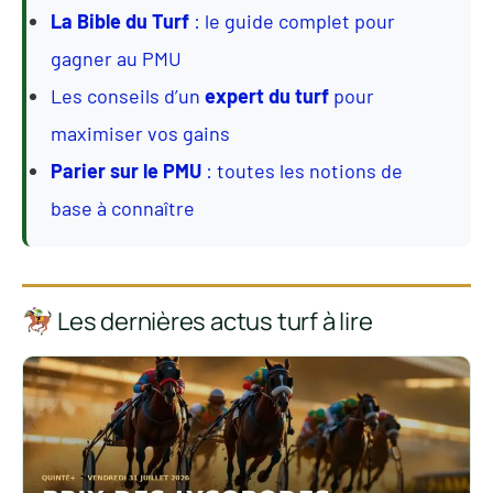
La Bible du Turf
: le guide complet pour
gagner au PMU
Les conseils d’un
expert du turf
pour
maximiser vos gains
Parier sur le PMU
: toutes les notions de
base à connaître
Les dernières actus turf à lire