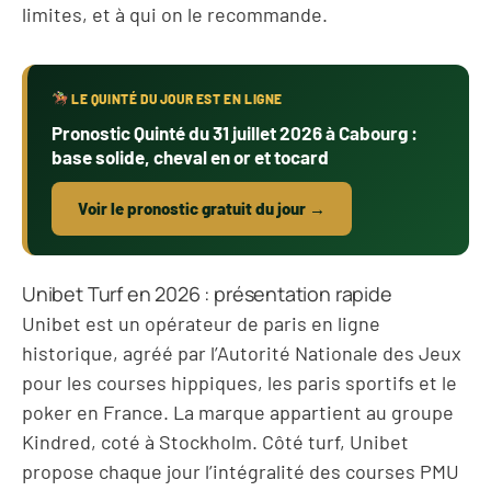
limites, et à qui on le recommande.
LE QUINTÉ DU JOUR EST EN LIGNE
Pronostic Quinté du 31 juillet 2026 à Cabourg :
base solide, cheval en or et tocard
Voir le pronostic gratuit du jour →
Unibet Turf en 2026 : présentation rapide
Unibet est un opérateur de paris en ligne
historique, agréé par l’Autorité Nationale des Jeux
pour les courses hippiques, les paris sportifs et le
poker en France. La marque appartient au groupe
Kindred, coté à Stockholm. Côté turf, Unibet
propose chaque jour l’intégralité des courses PMU