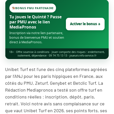
BONUS PMU PARTENAIRE
Tu joues le Quinté ? Passe
par PMU avec le lien
Activer le bonus →
MediaPronos
Inscription via notre lien partenaire,
bonus de bienvenue PMU et soutien
direct à MediaPronos.
18+ · Offre soumise à conditions · Jouer comporte des risques : endettement,
isolement, dépendance · 09 74 75 13 13 · joueurs-info-service.fr
Unibet Turf est l’une des cinq plateformes agréées
par l’ANJ pour les paris hippiques en France, aux
côtés du PMU, Zeturf, Genybet et Betclic Turf. La
Rédaction Mediapronos a testé son offre turf en
conditions réelles : inscription, dépôt, paris,
retrait. Voici notre avis sans complaisance sur ce
que vaut Unibet Turf en 2026, ses points forts, ses