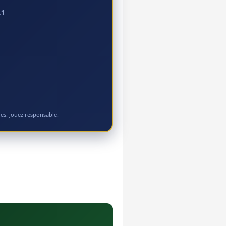
R1
ues. Jouez responsable.