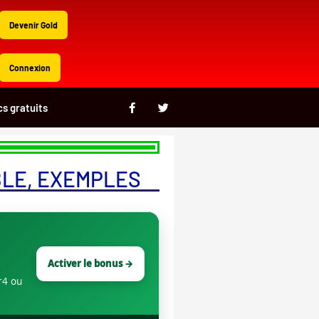
Devenir Gold
Connexion
F
T
cs gratuits
a
w
c
i
e
t
b
t
o
e
o
r
ABLE, EXEMPLES
k
-
f
Activer le bonus →
r4 ou