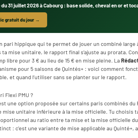
du 31 juillet 2026 à Cabourg : base solide, cheval en or et toc
ic gratuit du jour →
n pari hippique qui te permet de jouer un combiné large à
s ta mise unitaire, le rapport final s’ajuste au prorata. 
p libre pour 3 € au lieu de 15 € en mise pleine. La
Rédact
nisme pour 5 saisons de Quintés+ : voici comment fonctio
ble, et quand l’utiliser sans se planter sur le rapport.
ri Flexi PMU ?
st une option proposée sur certains paris combinés du 
mise unitaire inférieure à la mise officielle. Tu choisis ta 
roportionnel au ratio entre ta mise et la mise officielle d
tinct : c’est une variante de mise applicable au Quinté+, 