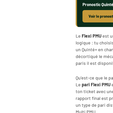
Pronostic Quinté 
Voir le pronost
Le
Flexi PMU
est u
logique : tu choisi
un Quinté+ en cham
décortiqué le méca
paris il est disponi
Qu’est-ce que le pa
Le
pari Flexi PMU
e
ton ticket avec une 
rapport final est p
un type de pari dis
Multi PMU.