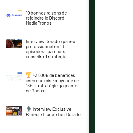
10 bonnes raisons de
rejoindre le Discord
MediaPronos
Interview Dorado : parieur
professionnel en 10
épisodes – parcours,
conseils et stratégie
+2 600€ de bénéfices
avec une mise moyenne de
18€ : la stratégie gagnante
de Gaetan
Interview Exclusive
Parieur : Lionel chez Dorado