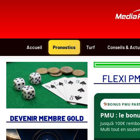
Aller
au
contenu
Accueil
Pronostics
Turf
Conseils & Actu
FLEXI PM
BONUS PMU PAR
PMU : le bonu
DEVENIR MEMBRE GOLD
Jusqu’à 100€ rembou
Multi tout en soute