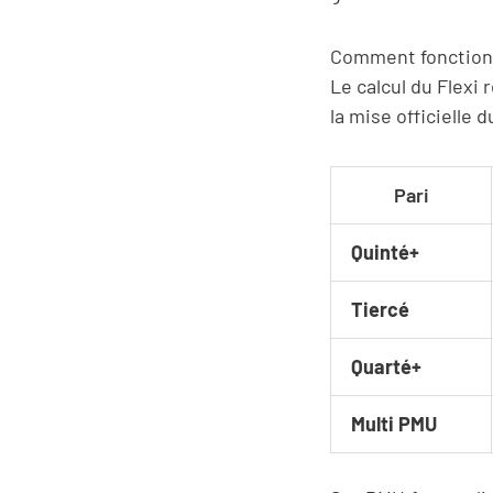
Comment fonctionne
Le calcul du Flexi 
la mise officielle 
Pari
Quinté+
Tiercé
Quarté+
Multi PMU