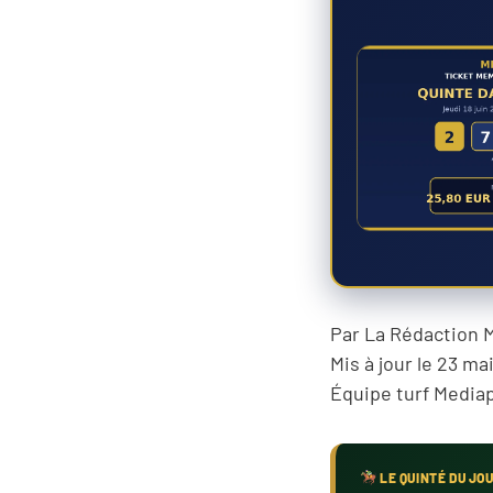
Par La Rédaction 
Mis à jour le 23 ma
Équipe turf Mediap
LE QUINTÉ DU JOU