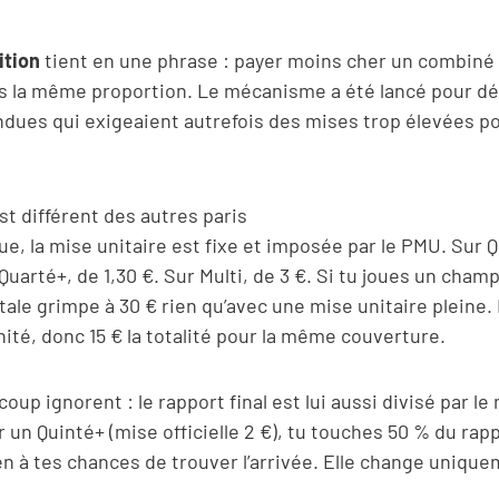
ition
tient en une phrase : payer moins cher un combiné 
ns la même proportion. Le mécanisme a été lancé pour dé
ues qui exigeaient autrefois des mises trop élevées po
st différent des autres paris
ue, la mise unitaire est fixe et imposée par le PMU. Sur Q
 Quarté+, de 1,30 €. Sur Multi, de 3 €. Si tu joues un cham
otale grimpe à 30 € rien qu’avec une mise unitaire pleine.
nité, donc 15 € la totalité pour la même couverture.
up ignorent : le rapport final est lui aussi divisé par le
ur un Quinté+ (mise officielle 2 €), tu touches 50 % du rap
n à tes chances de trouver l’arrivée. Elle change uniquem