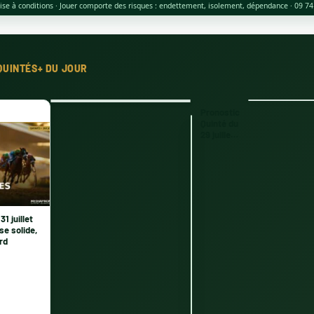
ise à conditions · Jouer comporte des risques : endettement, isolement, dépendance · 09 74 7
QUINTÉS+ DU JOUR
Pronostic
29
Quinté du
29 juillet
JUIL
BONUS PMU
2026 à
2026
Enghien :
PARTENAIRE
base
solide,
Tu
cheval en
joues
or et
le
tocard
1 juillet
Quinté
se solide,
?
rd
Passe
par
PMU
avec
le