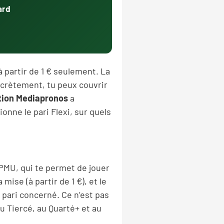
ard
 partir de 1 € seulement. La
Concrètement, tu peux couvrir
ion Mediapronos
a
nne le pari Flexi, sur quels
PMU, qui te permet de jouer
mise (à partir de 1 €), et le
u pari concerné. Ce n’est pas
au Tiercé, au Quarté+ et au