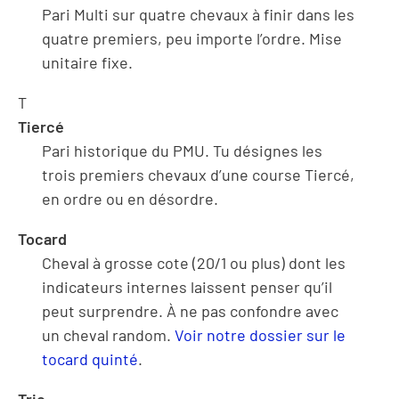
Pari Multi sur quatre chevaux à finir dans les
quatre premiers, peu importe l’ordre. Mise
unitaire fixe.
T
Tiercé
Pari historique du PMU. Tu désignes les
trois premiers chevaux d’une course Tiercé,
en ordre ou en désordre.
Tocard
Cheval à grosse cote (20/1 ou plus) dont les
indicateurs internes laissent penser qu’il
peut surprendre. À ne pas confondre avec
un cheval random.
Voir notre dossier sur le
tocard quinté
.
Trio