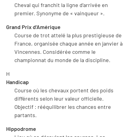
Cheval qui franchit la ligne d’arrivée en
premier. Synonyme de « vainqueur ».
Grand Prix d’Amérique
Course de trot attelé la plus prestigieuse de
France, organisée chaque année en janvier à
Vincennes. Considérée comme le
championnat du monde de la discipline.
H
Handicap
Course où les chevaux portent des poids
différents selon leur valeur officielle.
Objectif : rééquilibrer les chances entre
partants.
Hippodrome
Lieu où se déroulent les courses. Les