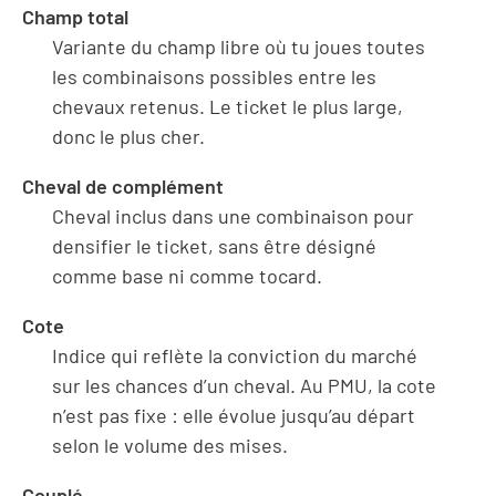
Champ total
Variante du champ libre où tu joues toutes
les combinaisons possibles entre les
chevaux retenus. Le ticket le plus large,
donc le plus cher.
Cheval de complément
Cheval inclus dans une combinaison pour
densifier le ticket, sans être désigné
comme base ni comme tocard.
Cote
Indice qui reflète la conviction du marché
sur les chances d’un cheval. Au PMU, la cote
n’est pas fixe : elle évolue jusqu’au départ
selon le volume des mises.
Couplé