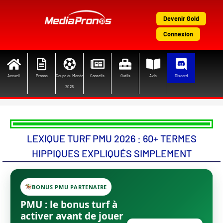
Aller
au
Devenir Gold
contenu
Connexion
Accueil
Pronos
Coupe du Monde
Conseils
Outils
Avis
Discord
2026
LEXIQUE TURF PMU 2026 : 60+ TERMES
HIPPIQUES EXPLIQUÉS SIMPLEMENT
BONUS PMU PARTENAIRE
PMU : le bonus turf à
activer avant de jouer