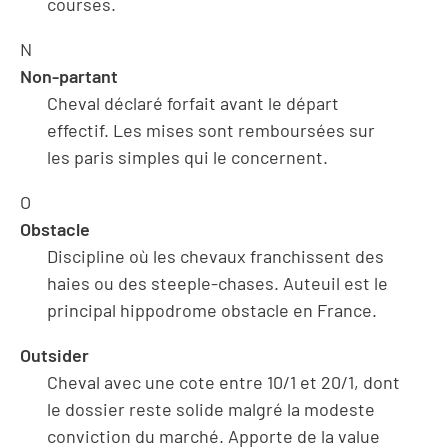
courses.
N
Non-partant
Cheval déclaré forfait avant le départ
effectif. Les mises sont remboursées sur
les paris simples qui le concernent.
O
Obstacle
Discipline où les chevaux franchissent des
haies ou des steeple-chases. Auteuil est le
principal hippodrome obstacle en France.
Outsider
Cheval avec une cote entre 10/1 et 20/1, dont
le dossier reste solide malgré la modeste
conviction du marché. Apporte de la value