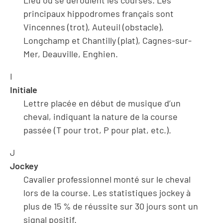
principaux hippodromes français sont
Vincennes (trot), Auteuil (obstacle),
Longchamp et Chantilly (plat), Cagnes-sur-
Mer, Deauville, Enghien.
I
Initiale
Lettre placée en début de musique d’un
cheval, indiquant la nature de la course
passée (T pour trot, P pour plat, etc.).
J
Jockey
Cavalier professionnel monté sur le cheval
lors de la course. Les statistiques jockey à
plus de 15 % de réussite sur 30 jours sont un
signal positif.