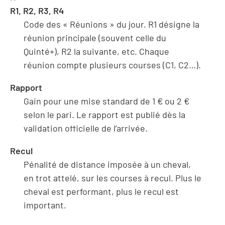
R1, R2, R3, R4
Code des « Réunions » du jour. R1 désigne la
réunion principale (souvent celle du
Quinté+), R2 la suivante, etc. Chaque
réunion compte plusieurs courses (C1, C2…).
Rapport
Gain pour une mise standard de 1 € ou 2 €
selon le pari. Le rapport est publié dès la
validation officielle de l’arrivée.
Recul
Pénalité de distance imposée à un cheval,
en trot attelé, sur les courses à recul. Plus le
cheval est performant, plus le recul est
important.