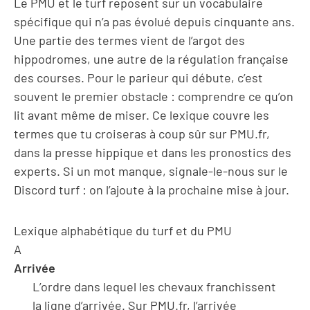
Le PMU et le turf reposent sur un vocabulaire
spécifique qui n’a pas évolué depuis cinquante ans.
Une partie des termes vient de l’argot des
hippodromes, une autre de la régulation française
des courses. Pour le parieur qui débute, c’est
souvent le premier obstacle : comprendre ce qu’on
lit avant même de miser. Ce lexique couvre les
termes que tu croiseras à coup sûr sur PMU.fr,
dans la presse hippique et dans les pronostics des
experts. Si un mot manque, signale-le-nous sur le
Discord turf : on l’ajoute à la prochaine mise à jour.
Lexique alphabétique du turf et du PMU
A
Arrivée
L’ordre dans lequel les chevaux franchissent
la ligne d’arrivée. Sur PMU.fr, l’arrivée