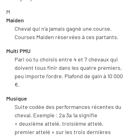
M
Maiden
Cheval qui n’a jamais gagné une course.
Courses Maiden réservées à ces partants.
Multi PMU
Pari où tu choisis entre 4 et 7 chevaux qui
doivent tous finir dans les quatre premiers,
peu importe l’ordre. Plafond de gain à 10 000
€.
Musique
Suite codée des performances récentes du
cheval. Exemple : 2a 3a 1a signifie
« deuxième attelé, troisième attelé,
premier attelé » sur les trois dernières