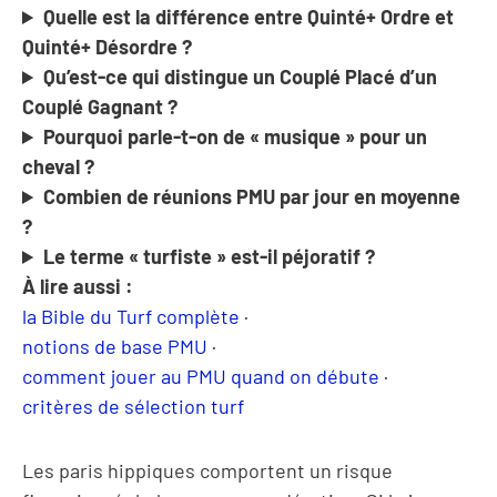
Quelle est la différence entre Quinté+ Ordre et
Quinté+ Désordre ?
Qu’est-ce qui distingue un Couplé Placé d’un
Couplé Gagnant ?
Pourquoi parle-t-on de « musique » pour un
cheval ?
Combien de réunions PMU par jour en moyenne
?
Le terme « turfiste » est-il péjoratif ?
À lire aussi :
la Bible du Turf complète
·
notions de base PMU
·
comment jouer au PMU quand on débute
·
critères de sélection turf
Les paris hippiques comportent un risque