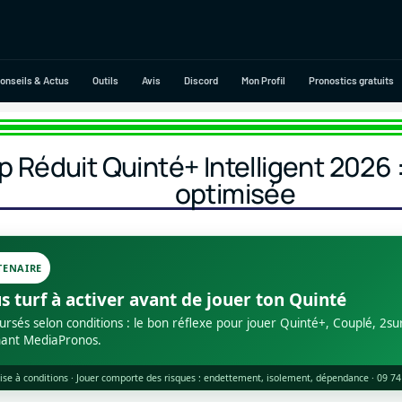
onseils & Actus
Outils
Avis
Discord
Mon Profil
Pronostics gratuits
Réduit Quinté+ Intelligent 2026 
optimisée
TENAIRE
s turf à activer avant de jouer ton Quinté
rsés selon conditions : le bon réflexe pour jouer Quinté+, Couplé, 2su
nant MediaPronos.
ise à conditions · Jouer comporte des risques : endettement, isolement, dépendance · 09 74 7