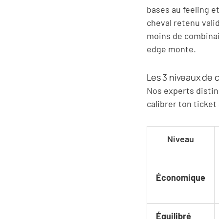
bases au feeling e
cheval retenu valid
moins de combinai
edge monte.
Les 3 niveaux de 
Nos experts disting
calibrer ton ticket
Niveau
Économique
Équilibré