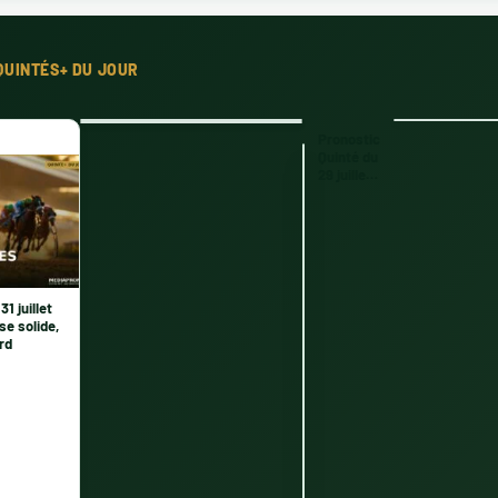
QUINTÉS+ DU JOUR
Pronostic
29
Quinté du
29 juillet
JUIL
BONUS PMU
2026 à
2026
Enghien :
PARTENAIRE
base
solide,
Tu
cheval en
joues
or et
le
tocard
1 juillet
Quinté
se solide,
?
rd
Passe
par
PMU
avec
le
lien
Activer le bonus →
MediaPronos