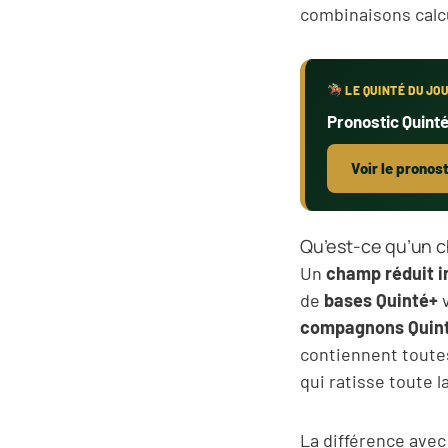
combinaisons calcu
LE QUINTÉ DU JOU
Pronostic Quinté 
Voir le pronost
Qu’est-ce qu’un c
Un
champ réduit in
de
bases Quinté+
v
compagnons Quin
contiennent toutes
qui ratisse toute l
La différence avec