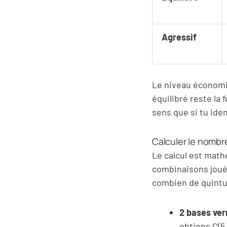
Agressif
Le niveau économiq
équilibré reste la 
sens que si tu ide
Calculer le nombr
Le calcul est mat
combinaisons jouée
combien de quintu
2 bases ver
obtiens C(5,