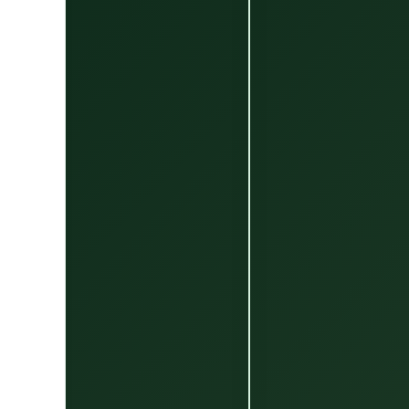
Inscription
via
notre
lien
partenaire,
bonus
de
bienvenue
PMU
et
soutien
direct
à
MediaPronos.
18+
·
Offre
soumise
à
conditions
·
Jouer
comporte
des
risques
: