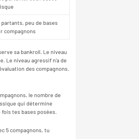
risque
8 partants, peu de bases
sur compagnons
erve sa bankroll. Le niveau
e. Le niveau agressif n’a de
re évaluation des compagnons.
compagnons, le nombre de
assique qui détermine
 fois tes bases posées.
Avec 5 compagnons, tu