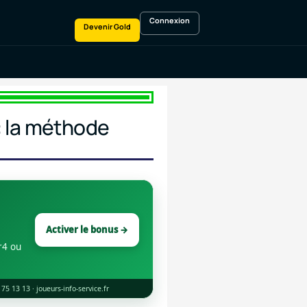
Connexion
Devenir Gold
: la méthode
Activer le bonus →
r4 ou
5 13 13 · joueurs-info-service.fr