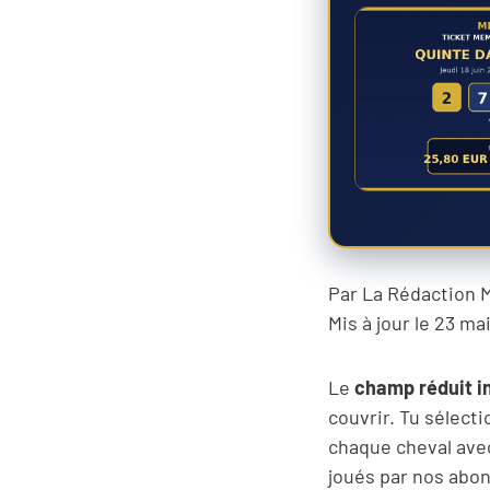
Par La Rédaction 
Mis à jour le 23 ma
Le
champ réduit in
couvrir. Tu sélect
chaque cheval avec
joués par nos abon