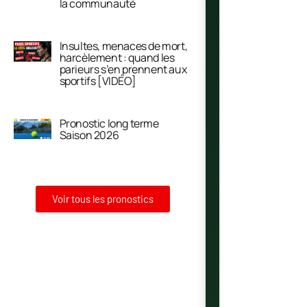
la communauté
Insultes, menaces de mort,
harcèlement : quand les
parieurs s’en prennent aux
sportifs [VIDÉO]
Pronostic long terme
Saison 2026
Voir tous les pronostics