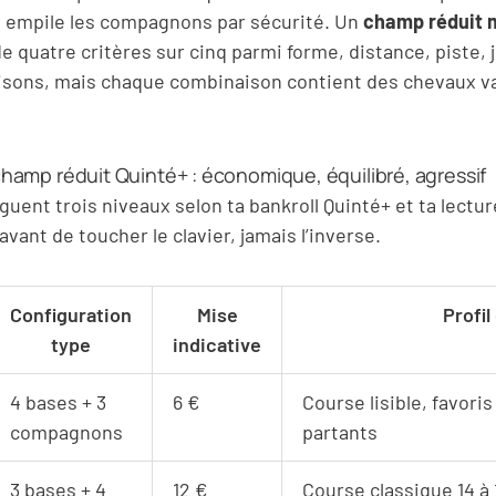
t empile les compagnons par sécurité. Un
champ réduit 
e quatre critères sur cinq parmi forme, distance, piste, 
sons, mais chaque combinaison contient des chevaux val
champ réduit Quinté+ : économique, équilibré, agressif
uent trois niveaux selon ta bankroll Quinté+ et ta lectur
 avant de toucher le clavier, jamais l’inverse.
Configuration
Mise
Profil
type
indicative
4 bases + 3
6 €
Course lisible, favori
compagnons
partants
3 bases + 4
12 €
Course classique 14 à