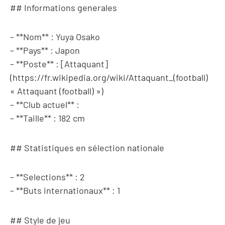
## Informations generales
– **Nom** : Yuya Osako
– **Pays** : Japon
– **Poste** : [Attaquant]
(https://fr.wikipedia.org/wiki/Attaquant_(football)
« Attaquant (football) »)
– **Club actuel** :
– **Taille** : 182 cm
## Statistiques en sélection nationale
– **Selections** : 2
– **Buts internationaux** : 1
## Style de jeu