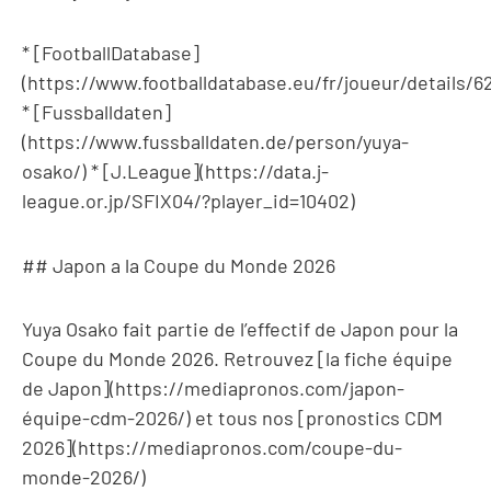
* [FootballDatabase]
(https://www.footballdatabase.eu/fr/joueur/details/6
* [Fussballdaten]
(https://www.fussballdaten.de/person/yuya-
osako/) * [J.League](https://data.j-
league.or.jp/SFIX04/?player_id=10402)
## Japon a la Coupe du Monde 2026
Yuya Osako fait partie de l’effectif de Japon pour la
Coupe du Monde 2026. Retrouvez [la fiche équipe
de Japon](https://mediapronos.com/japon-
équipe-cdm-2026/) et tous nos [pronostics CDM
2026](https://mediapronos.com/coupe-du-
monde-2026/)