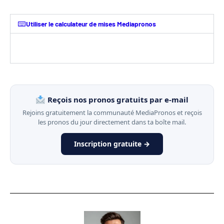
Utiliser le calculateur de mises Mediapronos
Reçois nos pronos gratuits par e-mail
Rejoins gratuitement la communauté MediaPronos et reçois
les pronos du jour directement dans ta boîte mail.
Inscription gratuite →