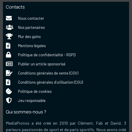
Contacts
Nous contacter
Nos partenaires
Mur des gains
Mentions légales
Politique de confidentialité - RGPD
Publier un article sponsorisé
Conditions générales de vente (CGV)
Conditions générales d'utilisation (CGU)
Politique de cookies
Jeu responsable
Qui sommes-nous ?
MediaPronos a été créé en 2010 par Clément, Fab et David, 3
parieurs passionnés de sport et de paris sportifs. Nous avons créé