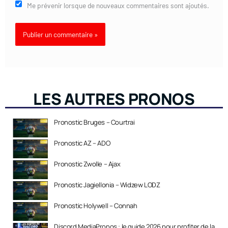
Me prévenir lorsque de nouveaux commentaires sont ajoutés.
LES AUTRES PRONOS
Pronostic Bruges – Courtrai
Pronostic AZ – ADO
Pronostic Zwolle – Ajax
Pronostic Jagiellonia – Widzew LODZ
Pronostic Holywell – Connah
Discord MediaPronos : le guide 2026 pour profiter de la