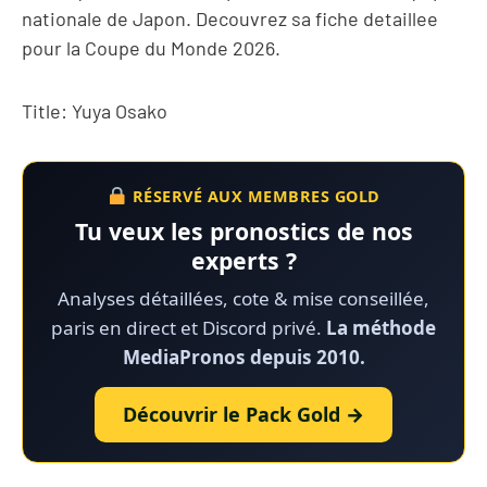
nationale de Japon. Decouvrez sa fiche detaillee
pour la Coupe du Monde 2026.
Title: Yuya Osako
RÉSERVÉ AUX MEMBRES GOLD
Tu veux les pronostics de nos
experts ?
Analyses détaillées, cote & mise conseillée,
paris en direct et Discord privé.
La méthode
MediaPronos depuis 2010.
Découvrir le Pack Gold →