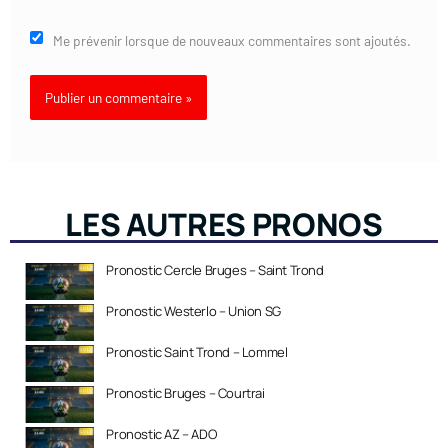
Me prévenir lorsque de nouveaux commentaires sont ajoutés.
LES AUTRES PRONOS
Pronostic Cercle Bruges – Saint Trond
Pronostic Westerlo – Union SG
Pronostic Saint Trond – Lommel
Pronostic Bruges – Courtrai
Pronostic AZ – ADO