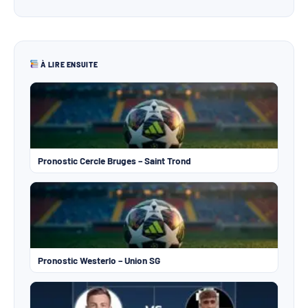
À LIRE ENSUITE
Pronostic Cercle Bruges – Saint Trond
Pronostic Westerlo – Union SG