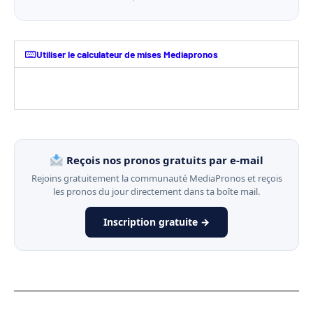
Utiliser le calculateur de mises Mediapronos
Reçois nos pronos gratuits par e-mail
Rejoins gratuitement la communauté MediaPronos et reçois
les pronos du jour directement dans ta boîte mail.
Inscription gratuite →