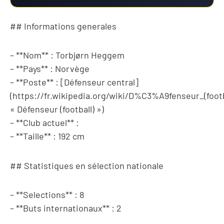
## Informations generales
– **Nom** : Torbjørn Heggem
– **Pays** : Norvège
– **Poste** : [Défenseur central]
(https://fr.wikipedia.org/wiki/D%C3%A9fenseur_(footb
« Défenseur (football) »)
– **Club actuel** :
– **Taille** : 192 cm
## Statistiques en sélection nationale
– **Selections** : 8
– **Buts internationaux** : 2