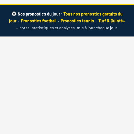
Nos pronostics du jour :
Tous nos pronostics gratuits du
jour
·
Pronostics football
·
Pronostics tennis
·
Turf & Quinté+
— cotes, statistiques et analyses, mis à jour chaque jour.