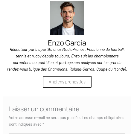
Enzo Garcia
Rédacteur paris sportifs chez MediaPronos. Passionné de football,
tennis et rugby depuis toujours, Enzo suit les championnats
européens au quotidien et partage ses analyses sur les grands
rendez-vous (Ligue des Champions, Roland-Garros, Coupe du Monde).
Anciens pronostics
Laisser un commentaire
Votre adresse e-mail ne sera pas publiée.
Les champs obligatoires
sont indiqués avec
*