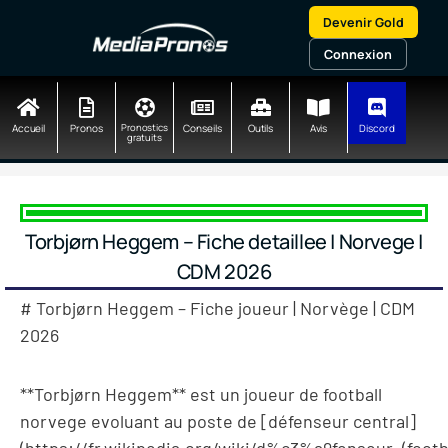
Aller
Devenir Gold
au
contenu
Connexion
Accueil
Pronos
Pronostics
Conseils
Outils
Avis
Discord
gratuits
Torbjørn Heggem – Fiche detaillee | Norvege |
CDM 2026
# Torbjørn Heggem – Fiche joueur | Norvège | CDM
2026
**Torbjørn Heggem** est un joueur de football
norvege evoluant au poste de [défenseur central]
(https://fr.wikipedia.org/wiki/d%c3%a9fenseur_(footba