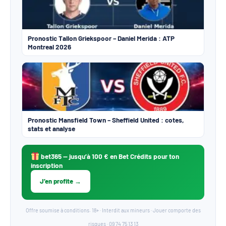
Pronostic Tallon Griekspoor – Daniel Merida : ATP
Montreal 2026
Pronostic Mansfield Town – Sheffield United : cotes,
stats et analyse
bet365
— jusqu’à 100 € en Bet Crédits pour ton
inscription
J’en profite →
Offre soumise à conditions. 18+ · Interdit aux mineurs · Jouer comporte des
risques · 09 74 75 13 13