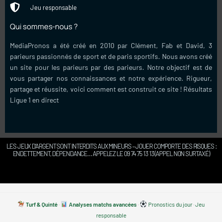
Jeu responsable
Qui sommes-nous ?
MediaPronos a été créé en 2010 par Clément, Fab et David, 3
parieurs passionnés de sport et de paris sportifs. Nous avons créé
un site pour les parieurs par des parieurs. Notre objectif est de
vous partager nos connaissances et notre expérience. Rigueur,
partage et réussite, voici comment est construit ce site !
Résultats
Ligue 1 en direct
LES JEUX D’ARGENT SONT INTERDITS AUX MINEURS – JOUER COMPORTE DES RISQUES :
ENDETTEMENT, DÉPENDANCE… APPELEZ LE 09 74 75 13 13 (APPEL NON SURTAXÉ)
Turf & Quinté
·
Analyses matchs avancées
·
Pronostics du jour
·
Jeu
responsable