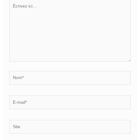
Écrivez
ici…
Nom*
E-
mail*
Site