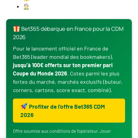
Bet365 débarque en France pour la CDM
2026
Pour le lancement officiel en France de
Bet365 (leader mondial des bookmakers),
jusqu’à 100€ offerts sur ton premier pari
Coupe du Monde 2026
. Cotes parmi les plus
fortes du marché, marchés exclusifs (buteur,
corners, cartons, score exact, combiné).
Profiter de l’offre Bet365 CDM
2026
Offre soumise aux conditions de l’opérateur.
Jouer