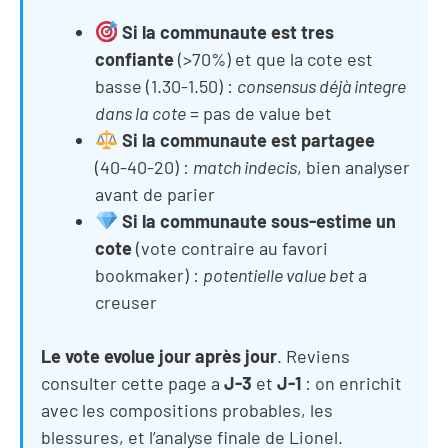
Si la communaute est tres
confiante
(>70%) et que la cote est
basse (1.30-1.50) :
consensus déjà integre
dans la cote
= pas de value bet
Si la communaute est partagee
(40-40-20) :
match indecis
, bien analyser
avant de parier
Si la communaute sous-estime un
cote
(vote contraire au favori
bookmaker) :
potentielle value bet
a
creuser
Le vote evolue jour après jour
. Reviens
consulter cette page a
J-3
et
J-1
: on enrichit
avec les compositions probables, les
blessures, et l’analyse finale de Lionel.