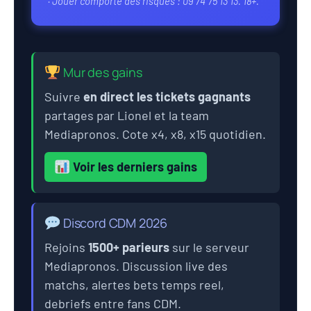
·
Jouer comporte des risques : 09 74 75 13 13. 18+.
Mur des gains
Suivre
en direct les tickets gagnants
partages par Lionel et la team
Mediapronos. Cote x4, x8, x15 quotidien.
Voir les derniers gains
Discord CDM 2026
Rejoins
1500+ parieurs
sur le serveur
Mediapronos. Discussion live des
matchs, alertes bets temps reel,
debriefs entre fans CDM.