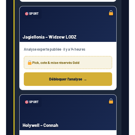
SPORT
Jagiellonia – Widzew LODZ
Analyse experte publiée · il y a 14 heures
Pick, cote & mise réservés Gold
Débloquer l'analyse →
SPORT
Holywell – Connah