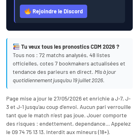
Rejoindre le Discord
Tu veux tous les pronostics CDM 2026 ?
Tous nos
: 72 matchs analysés, 48 listes
officielles, cotes 7 bookmakers actualisées et
tendance des parieurs en direct.
Mis à jour
quotidiennement jusqu’au 19 juillet 2026.
Page mise a jour le 27/05/2026 et enrichie a J-7, J-
3 et J-1 jusqu’au coup d’envoi. Aucun pari verrouille
tant que le match n’est pas joue. Jouer comporte
des risques : endettement, dependance… Appelez
le 09 74 75 13 13. Interdit aux mineurs (18+).