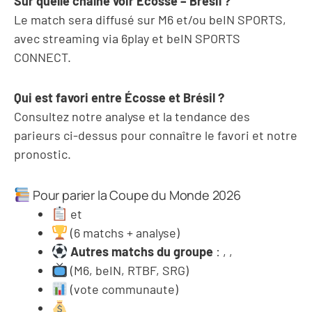
Sur quelle chaîne voir Écosse – Brésil ?
Le match sera diffusé sur M6 et/ou beIN SPORTS,
avec streaming via 6play et beIN SPORTS
CONNECT.
Qui est favori entre Écosse et Brésil ?
Consultez notre analyse et la tendance des
parieurs ci-dessus pour connaître le favori et notre
pronostic.
Pour parier la Coupe du Monde 2026
et
(6 matchs + analyse)
Autres matchs du groupe
:
,
,
(M6, beIN, RTBF, SRG)
(vote communaute)