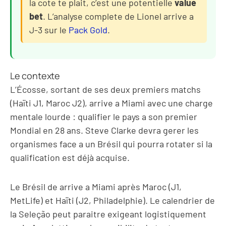
la cote te plait, c’est une potentielle
value
bet
. L’analyse complete de Lionel arrive a
J-3 sur le
Pack Gold
.
Le contexte
L’Écosse, sortant de ses deux premiers matchs
(Haïti J1, Maroc J2), arrive a Miami avec une charge
mentale lourde : qualifier le pays a son premier
Mondial en 28 ans. Steve Clarke devra gerer les
organismes face a un Brésil qui pourra rotater si la
qualification est déjà acquise.
Le Brésil de
arrive a Miami après Maroc (J1,
MetLife) et Haïti (J2, Philadelphie). Le calendrier de
la Seleção peut paraitre exigeant logistiquement