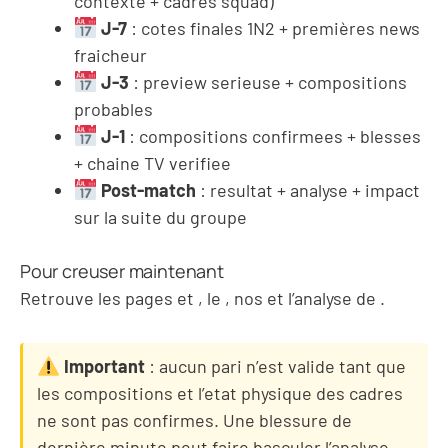
contexte + cadres squad)
J-7
: cotes finales 1N2 + premières news
fraicheur
J-3
: preview serieuse + compositions
probables
J-1
: compositions confirmees + blesses
+ chaine TV verifiee
Post-match
: resultat + analyse + impact
sur la suite du groupe
Pour creuser maintenant
Retrouve les pages
et
, le
, nos
et l’analyse de
.
Important
: aucun pari n’est valide tant que
les compositions et l’etat physique des cadres
ne sont pas confirmes. Une blessure de
dernière minute peut faire basculer l’analyse.