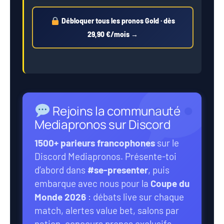
Débloquer tous les pronos Gold · dès
29,90 €/mois →
Rejoins la communauté
Mediapronos sur Discord
1500+ parieurs francophones
sur le
Discord Mediapronos. Présente-toi
d’abord dans
#se-presenter
, puis
embarque avec nous pour la
Coupe du
Monde 2026
: débats live sur chaque
match, alertes value bet, salons par
nation, concours pronos exclusifs.