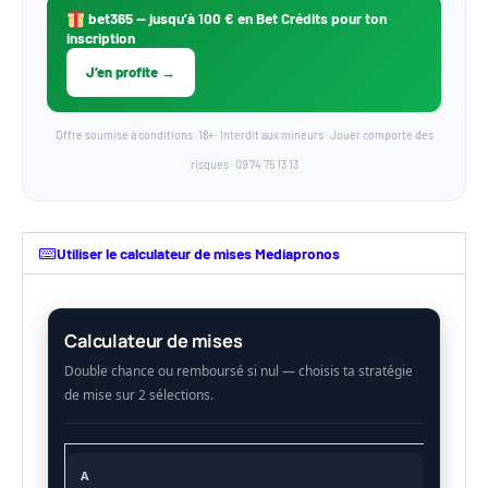
bet365
— jusqu’à 100 € en Bet Crédits pour ton
inscription
J’en profite →
Offre soumise à conditions. 18+ · Interdit aux mineurs · Jouer comporte des
risques · 09 74 75 13 13
Utiliser le calculateur de mises Mediapronos
Calculateur de mises
A