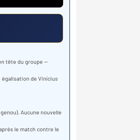
 en tête du groupe —
, égalisation de Vinícius
au genou). Aucune nouvelle
près le match contre le