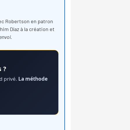
ec Robertson en patron
im Díaz à la création et
envoi.
 ?
rd privé.
La méthode