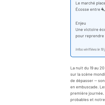
Le marché plac
Écosse entre
4,
Enjeu
Une victoire éco
pour reprendre 
Infos vérifiées le 1
La nuit du 19 au 2
sur la scène mondi
de dépasser — son 
en embuscade. Les L
première journée, 
probables et notre