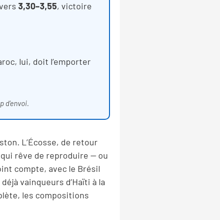
 vers
3,30–3,55
, victoire
roc, lui, doit l’emporter
p d’envoi.
oston. L’Écosse, de retour
 qui rêve de reproduire — ou
nt compte, avec le Brésil
 déjà vainqueurs d’Haïti à la
plète, les compositions