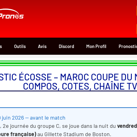
s
Outils
Avis
Discord
Mon Profil
Pronosti
TIC ÉCOSSE – MAROC COUPE DU 
COMPOS, COTES, CHAÎNE T
9 juin 2026 — avant le match
, 2e journée du groupe C, se joue dans la nuit du
vendredi
eure française)
au Gillette Stadium de Boston.