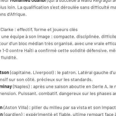
nneur
Mohamed Ouahbi
(qui a succédé à Walid Regragui ava
plus loin. La qualification s’est déroulée sans difficulté m
ons d’Afrique.
larke : effectif, forme et joueurs clés
i une équipe à son image : compacte, disciplinée, diffic
utour d’un bloc médian très organisé, avec une vraie effic
e 1-0 contre Haïti a confirmé cette solidité défensive, m
fluidité.
tson
(capitaine, Liverpool) : le patron. Latéral gauche d’u
nsif sur son côté, précieux sur les standards.
minay
(Naples) : après une saison aboutie en Serie A, le 
mension. Puissant, combatif, dangereux sur les phases arr
nn
(Aston Villa) : pilier du milieu par sa vista et son impact
on
(gardien) : expérimenté et fiable, ultime rempart face