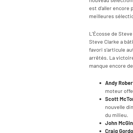
nouveau sélectio
est d’aller encore 
meilleures sélecti
L’Écosse de Steve C
Steve Clarke a bât
favori s’articule a
arrêtés. La victoir
manque encore de 
Andy Rober
moteur offe
Scott McTo
nouvelle di
du milieu.
John McGi
Craig Gord