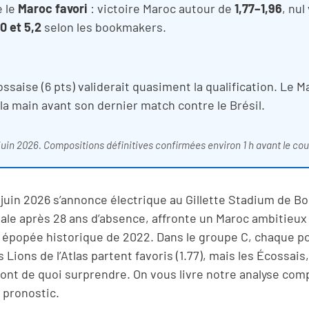
e le
Maroc favori
: victoire Maroc autour de
1,77–1,96
, nul
0 et 5,2
selon les bookmakers.
ssaise (6 pts) validerait quasiment la qualification. Le Ma
la main avant son dernier match contre le Brésil.
9 juin 2026. Compositions définitives confirmées environ 1 h avant le cou
0 juin 2026 s’annonce électrique au Gillette Stadium de B
ale après 28 ans d’absence, affronte un Maroc ambitieux
épopée historique de 2022. Dans le groupe C, chaque poi
ions de l’Atlas partent favoris (1.77), mais les Écossais,
ont de quoi surprendre. On vous livre notre analyse com
 pronostic.