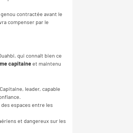
u genou contractée avant le
evra compenser par le
ahbi, qui connaît bien ce
me capitaine
et maintenu
 Capitaine, leader, capable
confiance.
er des espaces entre les
 aériens et dangereux sur les