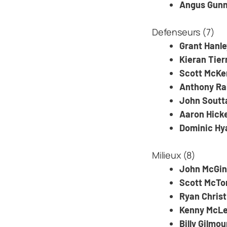
Angus Gun
Defenseurs (7)
Grant Hanle
Kieran Tier
Scott McKe
Anthony Ra
John Soutt
Aaron Hick
Dominic H
Milieux (8)
John McGi
Scott McTo
Ryan Christ
Kenny McL
Billy Gilmou