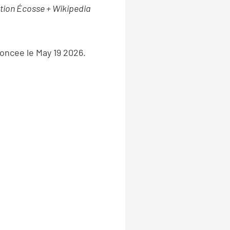
ration Écosse + Wikipedia
noncee le May 19 2026.