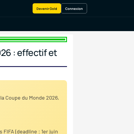
Devenir Gold
Connexion
6 : effectif et
la Coupe du Monde 2026,
 FIFA (deadline : 1er juin