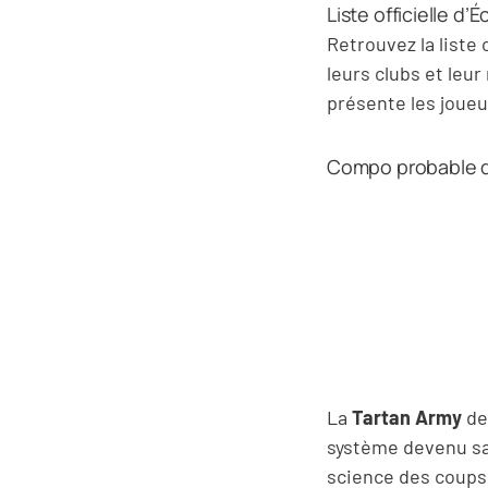
Liste officielle 
Retrouvez la liste
leurs clubs et leur
présente les joueur
Compo probable d
La
Tartan Army
de
système devenu sa 
science des coups