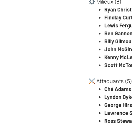
Milieux (8)
Ryan Christ
Findlay Cur
Lewis Ferg
Ben Ganno
Billy Gilmou
John McGi
Kenny McL
Scott McTo
Attaquants (5
Ché Adams
Lyndon Dyk
George Hirs
Lawrence 
Ross Stewa