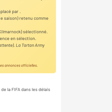
mplacé par
.
tte saison) retenu comme
Kilmarnock) sélectionné.
ence en sélection.
attente). La Tartan Army
des annonces officielles.
de la FIFA dans les délais