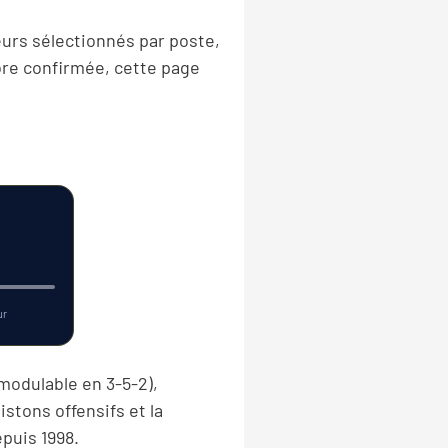
ueurs sélectionnés par poste,
core confirmée, cette page
ur
modulable en 3-5-2),
stons offensifs et la
puis 1998.