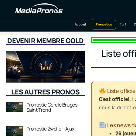
Aller
au
contenu
Accueil
Pronostics
Turf
C
DEVENIR MEMBRE GOLD
Liste of
Liste offic
LES AUTRES PRONOS
C’est officiel.
La
Pronostic Cercle Bruges –
sous la directi
Saint Trond
Les news du
Pronostic Zwolle – Ajax
26 joueu