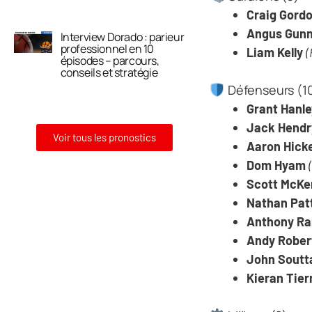
Craig Gord
Angus Gun
Interview Dorado : parieur
professionnel en 10
Liam Kelly
(
épisodes – parcours,
conseils et stratégie
Défenseurs (1
Grant Hanle
Jack Hendr
Voir tous les pronostics
Aaron Hick
Dom Hyam
Scott McKe
Nathan Pat
Anthony Ra
Andy Robert
John Soutt
Kieran Tier