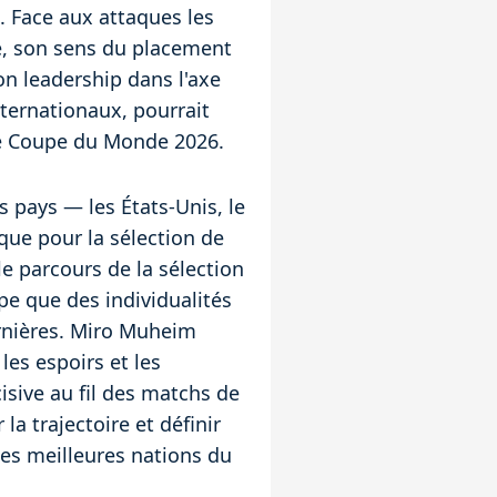
e. Face aux attaques les
le, son sens du placement
on leadership dans l'axe
ternationaux, pourrait
tte Coupe du Monde 2026.
 pays — les États-Unis, le
que pour la sélection de
le parcours de la sélection
pe que des individualités
arnières. Miro Muheim
les espoirs et les
isive au fil des matchs de
la trajectoire et définir
les meilleures nations du