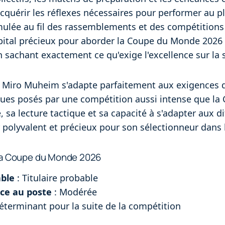
acquérir les réflexes nécessaires pour performer au p
ulée au fil des rassemblements et des compétitions 
pital précieux pour aborder la Coupe du Monde 2026 
 sachant exactement ce qu'exige l'excellence sur la
de Miro Muheim s'adapte parfaitement aux exigences 
iques posés par une compétition aussi intense que l
, sa lecture tactique et sa capacité à s'adapter aux d
 polyvalent et précieux pour son sélectionneur dans
la Coupe du Monde 2026
able
: Titulaire probable
ce au poste
: Modérée
éterminant pour la suite de la compétition