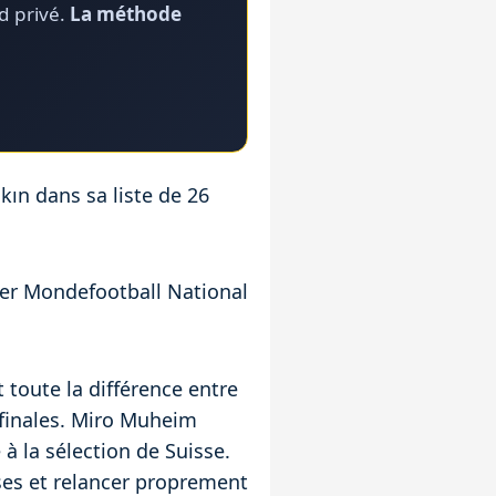
rd privé.
La méthode
kın dans sa liste de 26
ker Mondefootball National
t toute la différence entre
finales. Miro Muheim
 à la sélection de Suisse.
rses et relancer proprement