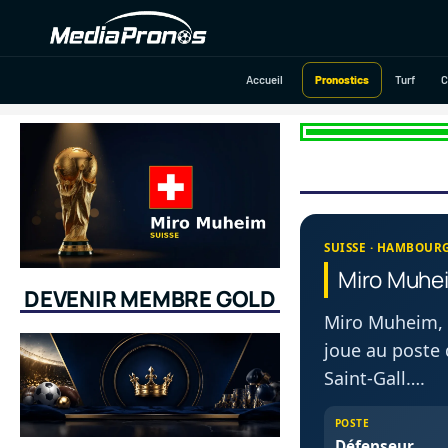
Aller
au
contenu
Accueil
Pronostics
Turf
C
SUISSE · HAMBOURG
Miro Muhei
DEVENIR MEMBRE GOLD
Miro Muheim, n
joue au poste 
Saint-Gall….
POSTE
Défenseur