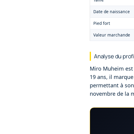
Date de naissance
Pied fort
Valeur marchande
Analyse du prof
Miro Muheim est a
19 ans, il marque
permettant à son 
novembre de la mê