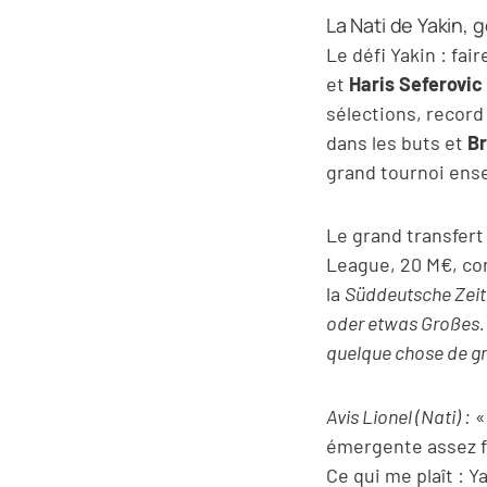
La Nati de Yakin,
Le défi Yakin : fa
et
Haris Seferovic
sélections, record
dans les buts et
Br
grand tournoi ens
Le grand transfert
League, 20 M€, cont
la
Süddeutsche Zei
oder etwas Großes.
quelque chose de gr
Avis Lionel (Nati) :
«
émergente assez fo
Ce qui me plaît : Y