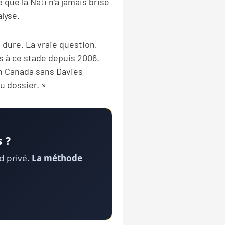
e que la Nati n’a jamais brisé
lyse.
 dure. La vraie question,
es à ce stade depuis 2006.
un Canada sans Davies
du dossier. »
 ?
rd privé.
La méthode