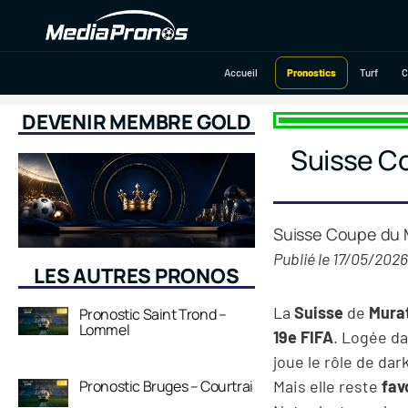
Aller
au
contenu
Accueil
Pronostics
Turf
C
DEVENIR MEMBRE GOLD
Suisse Co
Suisse Coupe du M
Publié le 17/05/2026 
LES AUTRES PRONOS
La
Suisse
de
Mura
Pronostic Saint Trond –
Lommel
19e FIFA
. Logée da
joue le rôle de da
Mais elle reste
fav
Pronostic Bruges – Courtrai