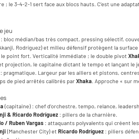
e ; le 3-4-2-1 sert face aux blocs hauts. C’est une adapt
e jeu
: bloc médian/bas très compact, pressing sélectif, couv
kanji, Rodríguez) et milieu défensif protègent la surface
 le point fort. Verticalité immédiate ; le double pivot
Xha
t projection, le capitaine dictant le tempo et lançant le j
: pragmatique. Largeur par les ailiers et pistons, centre
ps de pied arrêtés calibrés par
Xhaka
. Approche « sur me
les
ka
(capitaine) : chef d’orchestre, tempo, relance, leadersh
ji & Ricardo Rodríguez
: piliers de la charnière.
lo / Ruben Vargas
: attaquants polyvalents qui créent le
nji
(Manchester City) et
Ricardo Rodríguez
: piliers défe