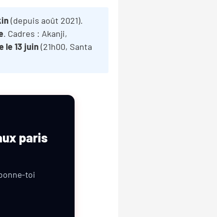
kin
(depuis août 2021).
e
. Cadres : Akanji,
 le 13 juin
(21h00, Santa
aux paris
abonne-toi