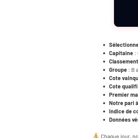
Sélectionn
Capitaine
:
Classement
Groupe
: B 
Cote vainq
Cote qualif
Premier ma
Notre pari 
Indice de c
Données vér
Chaque jour, no