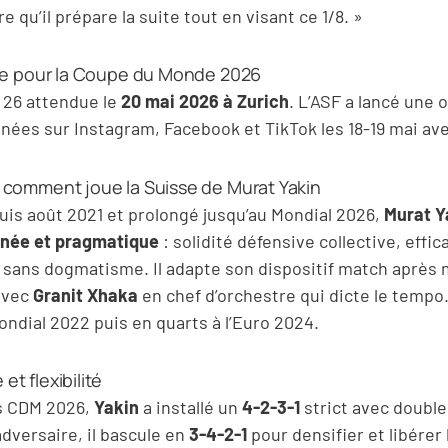
re qu’il prépare la suite tout en visant ce 1/8. »
isse pour la Coupe du Monde 2026
s 26 attendue le
20 mai 2026 à Zurich
. L’ASF a lancé une 
inées sur Instagram, Facebook et TikTok les 18-19 mai av
: comment joue la Suisse de Murat Yakin
is août 2021 et prolongé jusqu’au Mondial 2026,
Murat Y
linée et pragmatique
: solidité défensive collective, effic
ue sans dogmatisme. Il adapte son dispositif match après
 avec
Granit Xhaka
en chef d’orchestre qui dicte le temp
ondial 2022 puis en quarts à l’Euro 2024.
et flexibilité
fs CDM 2026,
Yakin
a installé un
4-2-3-1
strict avec double
adversaire, il bascule en
3-4-2-1
pour densifier et libérer