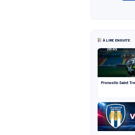
À LIRE ENSUITE
Pronostic Saint T