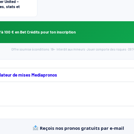
er United –
s, stats et
’à 100 € en Bet Crédits pour ton inscription
Offre soumise à conditions. 18+ · Interdit aux mineurs · Jouer comporte des risques · 09 74
culateur de mises Mediapronos
Reçois nos pronos gratuits par e-mail