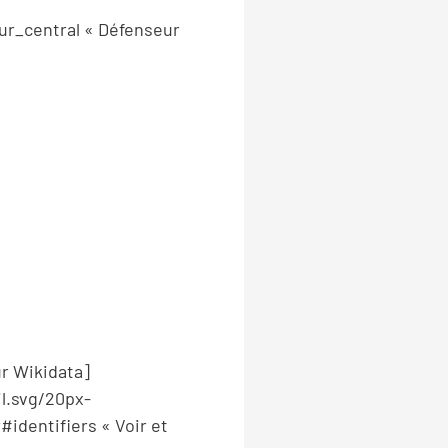
ur_central « Défenseur
ur Wikidata]
l.svg/20px-
identifiers « Voir et