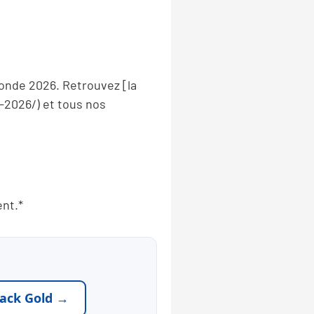
Monde 2026. Retrouvez [la
2026/) et tous nos
ent.*
Pack Gold →