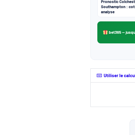
Pronostic Colchest
Southampton : cote
analyse
bet365
— jusqu
Utiliser le cal