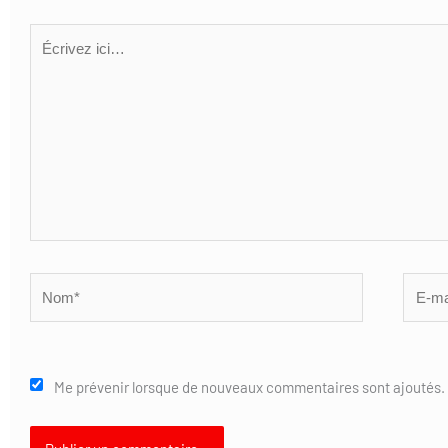
Écrivez
ici…
Nom*
E-
mail*
Me prévenir lorsque de nouveaux commentaires sont ajoutés.