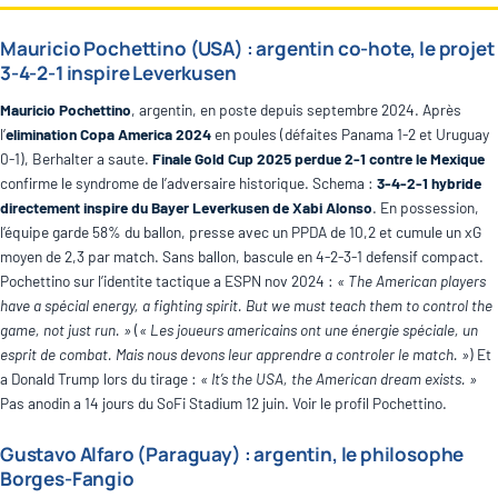
Mauricio Pochettino (USA) : argentin co-hote, le projet
3-4-2-1 inspire Leverkusen
Mauricio Pochettino
, argentin, en poste depuis septembre 2024. Après
l’
elimination Copa America 2024
en poules (défaites Panama 1-2 et Uruguay
0-1), Berhalter a saute.
Finale Gold Cup 2025 perdue 2-1 contre le Mexique
confirme le syndrome de l’adversaire historique. Schema :
3-4-2-1 hybride
directement inspire du Bayer Leverkusen de Xabi Alonso
. En possession,
l’équipe garde 58% du ballon, presse avec un PPDA de 10,2 et cumule un xG
moyen de 2,3 par match. Sans ballon, bascule en 4-2-3-1 defensif compact.
Pochettino sur l’identite tactique a ESPN nov 2024 :
« The American players
have a spécial energy, a fighting spirit. But we must teach them to control the
game, not just run. »
(
« Les joueurs americains ont une énergie spéciale, un
esprit de combat. Mais nous devons leur apprendre a controler le match. »
) Et
a Donald Trump lors du tirage :
« It’s the USA, the American dream exists. »
Pas anodin a 14 jours du SoFi Stadium 12 juin. Voir le profil Pochettino.
Gustavo Alfaro (Paraguay) : argentin, le philosophe
Borges-Fangio