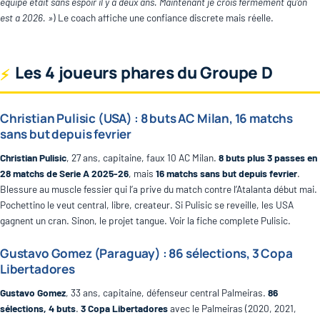
équipe etait sans espoir il y a deux ans. Maintenant je crois fermement qu’on
est a 2026. »
) Le coach affiche une confiance discrete mais réelle.
Les 4 joueurs phares du Groupe D
Christian Pulisic (USA) : 8 buts AC Milan, 16 matchs
sans but depuis fevrier
Christian Pulisic
, 27 ans, capitaine, faux 10 AC Milan.
8 buts plus 3 passes en
28 matchs de Serie A 2025-26
, mais
16 matchs sans but depuis fevrier
.
Blessure au muscle fessier qui l’a prive du match contre l’Atalanta début mai.
Pochettino le veut central, libre, createur. Si Pulisic se reveille, les USA
gagnent un cran. Sinon, le projet tangue. Voir la fiche complete Pulisic.
Gustavo Gomez (Paraguay) : 86 sélections, 3 Copa
Libertadores
Gustavo Gomez
, 33 ans, capitaine, défenseur central Palmeiras.
86
sélections, 4 buts
.
3 Copa Libertadores
avec le Palmeiras (2020, 2021,