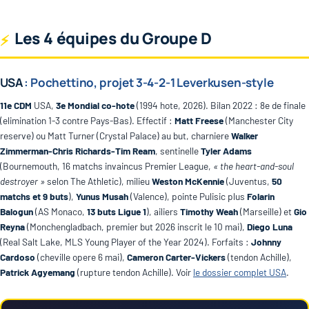
Les 4 équipes du Groupe D
USA
: Pochettino, projet 3-4-2-1 Leverkusen-style
11e CDM
USA,
3e Mondial co-hote
(1994 hote, 2026). Bilan 2022 : 8e de finale
(elimination 1-3 contre Pays-Bas). Effectif :
Matt Freese
(Manchester City
reserve) ou Matt Turner (Crystal Palace) au but, charniere
Walker
Zimmerman-Chris Richards-Tim Ream
, sentinelle
Tyler Adams
(Bournemouth, 16 matchs invaincus Premier League,
« the heart-and-soul
destroyer »
selon The Athletic), milieu
Weston McKennie
(Juventus,
50
matchs et 9 buts
),
Yunus Musah
(Valence), pointe Pulisic plus
Folarin
Balogun
(AS Monaco,
13 buts Ligue 1
), ailiers
Timothy Weah
(Marseille) et
Gio
Reyna
(Monchengladbach, premier but 2026 inscrit le 10 mai),
Diego Luna
(Real Salt Lake, MLS Young Player of the Year 2024). Forfaits :
Johnny
Cardoso
(cheville opere 6 mai),
Cameron Carter-Vickers
(tendon Achille),
Patrick Agyemang
(rupture tendon Achille). Voir
le dossier complet USA
.