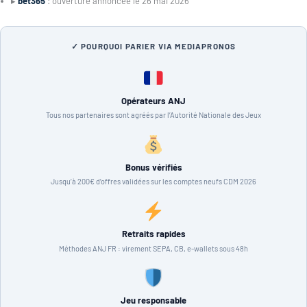
▸
bet365
: ouverture annoncée le 26 mai 2026
✓ POURQUOI PARIER VIA MEDIAPRONOS
Opérateurs ANJ
Tous nos partenaires sont agréés par l’Autorité Nationale des Jeux
Bonus vérifiés
Jusqu’à 200€ d’offres validées sur les comptes neufs CDM 2026
Retraits rapides
Méthodes ANJ FR : virement SEPA, CB, e-wallets sous 48h
Jeu responsable