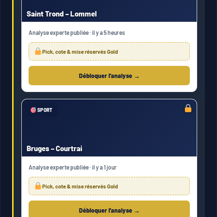
Saint Trond – Lommel
Analyse experte publiée · il y a 5 heures
Pick, cote & mise réservés Gold
Débloquer l'analyse →
SPORT
Bruges – Courtrai
Analyse experte publiée · il y a 1 jour
Pick, cote & mise réservés Gold
Débloquer l'analyse →