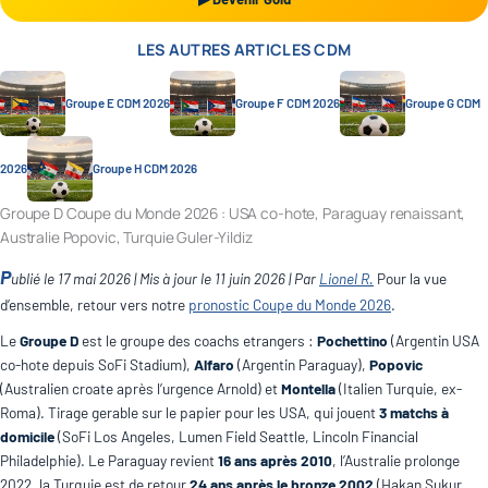
LES AUTRES ARTICLES CDM
Groupe E CDM 2026
Groupe F CDM 2026
Groupe G CDM
2026
Groupe H CDM 2026
Groupe D Coupe du Monde 2026 : USA co-hote, Paraguay renaissant,
Australie Popovic, Turquie Guler-Yildiz
P
ublié le 17 mai 2026 | Mis à jour le 11 juin 2026 | Par
Lionel R.
Pour la vue
d’ensemble, retour vers notre
pronostic Coupe du Monde 2026
.
Le
Groupe D
est le groupe des coachs etrangers :
Pochettino
(Argentin USA
co-hote depuis SoFi Stadium),
Alfaro
(Argentin Paraguay),
Popovic
(Australien croate après l’urgence Arnold) et
Montella
(Italien Turquie, ex-
Roma). Tirage gerable sur le papier pour les USA, qui jouent
3 matchs à
domicile
(SoFi Los Angeles, Lumen Field Seattle, Lincoln Financial
Philadelphie). Le Paraguay revient
16 ans après 2010
, l’Australie prolonge
2022, la Turquie est de retour
24 ans après le bronze 2002
(Hakan Sukur,