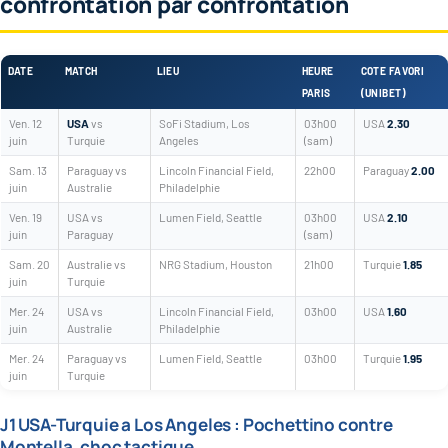
confrontation par confrontation
DATE
MATCH
LIEU
HEURE
COTE FAVORI
PARIS
(UNIBET)
Ven. 12
USA
vs
SoFi Stadium, Los
03h00
USA
2.30
juin
Turquie
Angeles
(sam)
Sam. 13
Paraguay vs
Lincoln Financial Field,
22h00
Paraguay
2.00
juin
Australie
Philadelphie
Ven. 19
USA vs
Lumen Field, Seattle
03h00
USA
2.10
juin
Paraguay
(sam)
Sam. 20
Australie vs
NRG Stadium, Houston
21h00
Turquie
1.85
juin
Turquie
Mer. 24
USA vs
Lincoln Financial Field,
03h00
USA
1.60
juin
Australie
Philadelphie
Mer. 24
Paraguay vs
Lumen Field, Seattle
03h00
Turquie
1.95
juin
Turquie
J1 USA-Turquie a Los Angeles : Pochettino contre
Montella, choc tactique