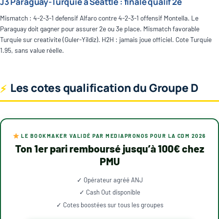
J3 Paraguay-Turquie a Seattle : finale qualif 2e
Mismatch : 4-2-3-1 defensif Alfaro contre 4-2-3-1 offensif Montella. Le
Paraguay doit gagner pour assurer 2e ou 3e place. Mismatch favorable
Turquie sur creativite (Guler-Yildiz). H2H : jamais joue officiel. Cote Turquie
1.95, sans value réelle.
Les cotes qualification du Groupe D
LE BOOKMAKER VALIDÉ PAR MEDIAPRONOS POUR LA CDM 2026
Ton 1er pari remboursé jusqu’à 100€ chez
PMU
✓ Opérateur agréé ANJ
✓ Cash Out disponible
✓ Cotes boostées sur tous les groupes