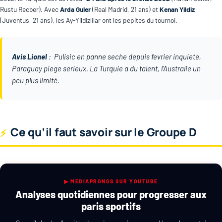
Rustu Recber). Avec
Arda Guler
(Real Madrid, 21 ans) et
Kenan Yildiz
(Juventus, 21 ans), les Ay-Yildizlilar ont les pepites du tournoi.
Avis Lionel
: Pulisic en panne seche depuis fevrier inquiete,
Paraguay piege serieux. La Turquie a du talent, l’Australie un
peu plus limité.
Ce qu’il faut savoir sur le Groupe D
▶ MEDIAPRONOS SUR YOUTUBE
Analyses quotidiennes pour progresser aux
paris sportifs