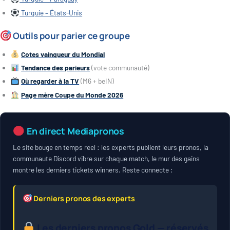
Turquie – États-Unis
Outils pour parier ce groupe
Cotes vainqueur du Mondial
Tendance des parieurs
(vote communauté)
Où regarder à la TV
(M6 + beIN)
Page mère Coupe du Monde 2026
En direct Mediapronos
Le site bouge en temps reel : les experts publient leurs pronos, la
communaute Discord vibre sur chaque match, le mur des gains
montre les derniers tickets winners. Reste connecte :
Derniers pronos des experts
Les derniers pronos Gold — réservés