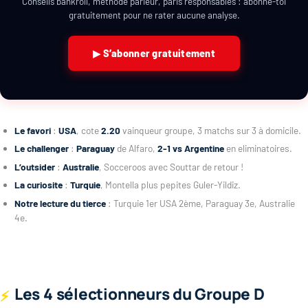
Conseils bankroll, méthode parieur, paris responsables : abonne-toi
gratuitement pour ne rater aucune analyse.
▶ S’abonner gratuitement
Le favori
:
USA
, cote
2.20
vainqueur groupe, 3 matchs sur 3 à domicile.
Le challenger
:
Paraguay
de Alfaro,
2-1 vs Argentine
en eliminatoires.
L’outsider
:
Australie
, Socceroos avec Souttar de retour !
La curiosite
:
Turquie
, Montella plus pepites Guler-Yildiz.
Notre lecture du tierce
: Turquie 1er USA 2ème, Paraguay 3e, Australie
4e.
Les 4 sélectionneurs du Groupe D