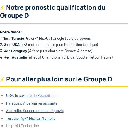
Notre pronostic qualification du
Groupe D
Notre tierce
:
1.
1er
:
Turquie
(Guler-Yildiz-Calhanoglu top 5 europeen)
2.
2e
:
USA
(3/3 matchs domicile plus Pochettino tactique)
3.
3e
:
Paraguay
(Alfaro plus charniere Gomez-Alderete)
4.
4e
:
Australie
(effectif Championship-Liga, Souttar retour fragile)
Pour aller plus loin sur le Groupe D
USA, le co-hote de Pochettino
Paraguay, Albirroja renaissante
Australie, Socceroos sous Popovic
Turquie, Ay-Yildizlilar Montella
Le profil Pochettino