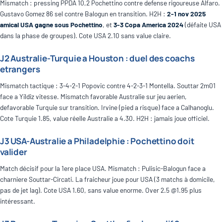
Mismatch : pressing PPDA 10,2 Pochettino contre defense rigoureuse Alfaro.
Gustavo Gomez 86 sel contre Balogun en transition. H2H :
2-1 nov 2025
amical USA gagne sous Pochettino
, et
3-3 Copa America 2024
(défaite USA
dans la phase de groupes). Cote USA 2.10 sans value claire.
J2 Australie-Turquie a Houston : duel des coachs
etrangers
Mismatch tactique : 3-4-2-1 Popovic contre 4-2-3-1 Montella. Souttar 2m01
face a Yildiz vitesse. Mismatch favorable Australie sur jeu aerien,
defavorable Turquie sur transition. Irvine (pied a risque) face a Calhanoglu.
Cote Turquie 1.85, value réelle Australie a 4.30. H2H : jamais joue officiel.
J3 USA-Australie a Philadelphie : Pochettino doit
valider
Match décisif pour la 1ere place USA. Mismatch : Pulisic-Balogun face a
charniere Souttar-Circati. La fraicheur joue pour USA (3 matchs à domicile,
pas de jet lag). Cote USA 1.60, sans value enorme. Over 2.5 @1.95 plus
intéressant.