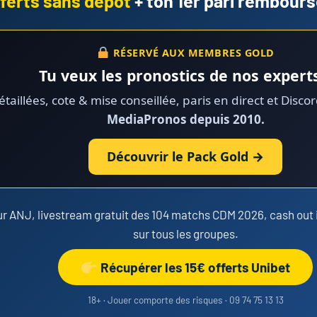
ferts sans dépôt
+ ton 1er pari rembours
RÉSERVÉ AUX MEMBRES GOLD
Tu veux les pronostics de nos experts
taillées, cote & mise conseillée, paris en direct et Disco
MediaPronos depuis 2010.
Découvrir le Pack Gold →
ur ANJ, livestream gratuit des 104 matchs CDM 2026, cash out
sur tous les groupes.
Récupérer les 15€ offerts Unibet
18+ · Jouer comporte des risques · 09 74 75 13 13