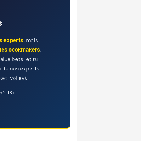
s
s experts
, mais
e les bookmakers
.
alue bets, et tu
s de nos experts
et, volley).
é · 18+