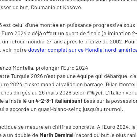
isser de but, Roumanie et Kosovo.
 est celui d’une montée en puissance progressive sous M
Euro 2024 a déjà offert un quart de finale (élimination 2-
rt un retour mondial 24 ans après le bronze de 2002. Pour
, voir notre
dossier complet sur ce Mondial nord-améric
enzo Montella, prolonger l’Euro 2024
: cette Turquie 2026 n’est pas une équipe qui débarque, c’
’Euro 2024, ticket mondial validé en barrage. Bilan Montel
ches dirigés au 26 mars 2026 selon
Milliyet
. L’Italien ve
le a installé un
4-2-3-1 italianisant
basé sur la possession
lui a accorde un quasi-blanc-seing jusqu’au tournoi.
ctique se mesure en chiffres concrets. A l’Euro 2024, la T
e a un double de
Merih Demiral
(record du but le plus ra