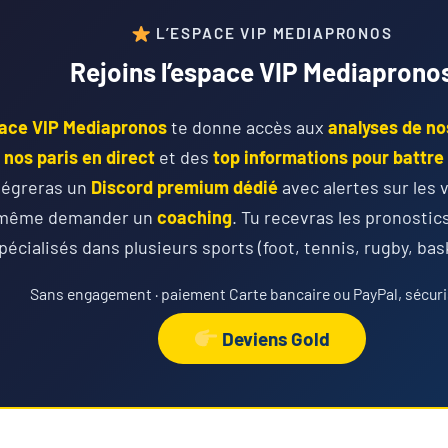
L’ESPACE VIP MEDIAPRONOS
Rejoins l’espace VIP Mediaprono
ace VIP Mediapronos
te donne accès aux
analyses de no
à
nos paris en direct
et des
top informations pour battr
tégreras un
Discord premium dédié
avec alertes sur les v
même demander un
coaching
. Tu recevras les pronostic
pécialisés dans plusieurs sports (foot, tennis, rugby, bask
Sans engagement · paiement Carte bancaire ou PayPal, sécuris
Deviens Gold