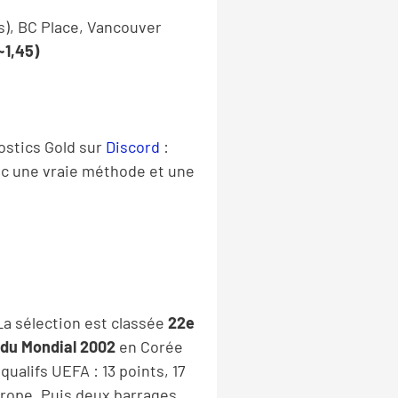
is), BC Place, Vancouver
~1,45)
ostics Gold sur
Discord
:
avec une vraie méthode et une
 La sélection est classée
22e
 du Mondial 2002
en Corée
ualifs UEFA : 13 points, 17
rope. Puis deux barrages