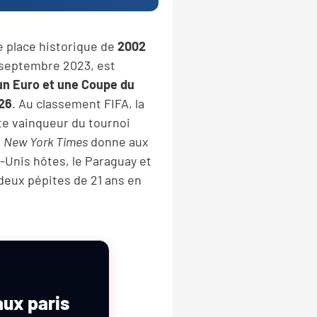
3e place historique de
2002
s septembre 2023, est
 un Euro et une Coupe du
026
. Au classement FIFA, la
ote vainqueur du tournoi
u
New York Times
donne aux
-Unis hôtes, le Paraguay et
 deux pépites de 21 ans en
aux paris