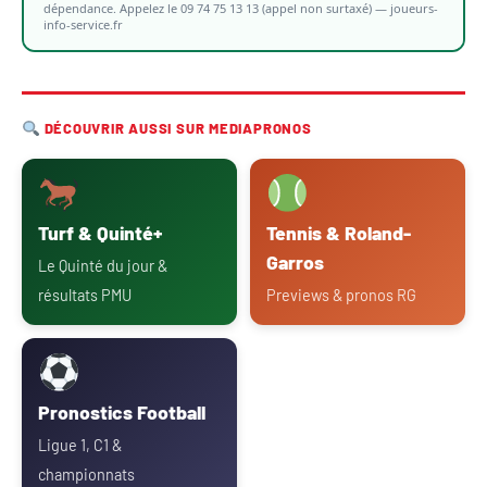
dépendance. Appelez le 09 74 75 13 13 (appel non surtaxé) — joueurs-
info-service.fr
DÉCOUVRIR AUSSI SUR MEDIAPRONOS
Turf & Quinté+
Tennis & Roland-
Garros
Le Quinté du jour &
résultats PMU
Previews & pronos RG
Pronostics Football
Ligue 1, C1 &
championnats