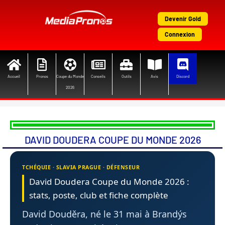
Aller
au
Devenir Gold
contenu
Connexion
Accueil
Pronos
Coupe du Monde
Conseils
Outils
Avis
Discord
2026
DAVID DOUDERA COUPE DU MONDE 2026
TCHÉQUIE · SLAVIA PRAGUE · DÉFENSEUR
David Doudera Coupe du Monde 2026 :
stats, poste, club et fiche complète
David Douděra, né le 31 mai à Brandýs