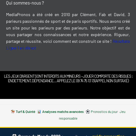
Qui sommes-nous ?
MediaPronos a été créé en 2010 par Clément, Fab et David, 3
parieurs passionnés de sport et de paris sportifs. Nous avons créé
un site pour les parieurs par des parieurs. Notre objectif est de
vous partager nos connaissances et notre expérience. Rigueur,
partage et réussite, voici comment est construit ce site !
Résultats
Ligue 1 en direct
LES JEUX D’ARGENT SONT INTERDITS AUX MINEURS – JOUER COMPORTE DES RISQUES :
ENDETTEMENT, DÉPENDANCE… APPELEZ LE 09 74 75 13 13 (APPEL NON SURTAXÉ)
Turf & Quinté
·
Analyses matchs avancées
·
Pronostics du jour
·
Jeu
responsable