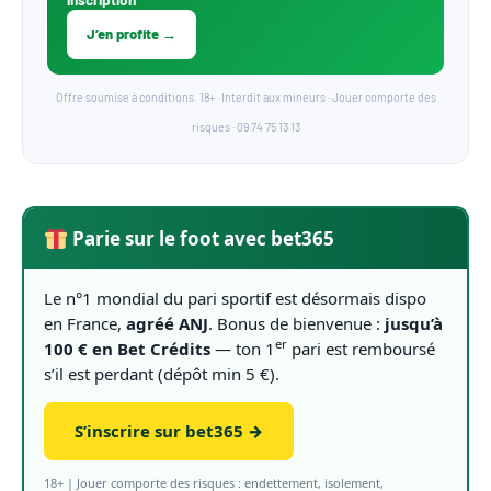
J’en profite →
Offre soumise à conditions. 18+ · Interdit aux mineurs · Jouer comporte des
risques · 09 74 75 13 13
Parie sur le foot avec bet365
Le n°1 mondial du pari sportif est désormais dispo
en France,
agréé ANJ
. Bonus de bienvenue :
jusqu’à
er
100 € en Bet Crédits
— ton 1
pari est remboursé
s’il est perdant (dépôt min 5 €).
S’inscrire sur bet365 →
18+ | Jouer comporte des risques : endettement, isolement,