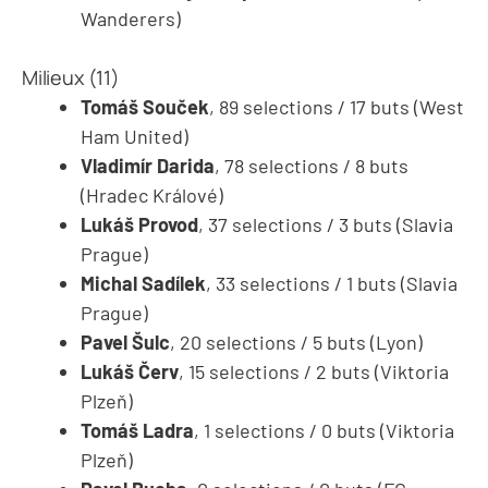
Wanderers)
Milieux (11)
Tomáš Souček
, 89 selections / 17 buts (West
Ham United)
Vladimír Darida
, 78 selections / 8 buts
(Hradec Králové)
Lukáš Provod
, 37 selections / 3 buts (Slavia
Prague)
Michal Sadílek
, 33 selections / 1 buts (Slavia
Prague)
Pavel Šulc
, 20 selections / 5 buts (Lyon)
Lukáš Červ
, 15 selections / 2 buts (Viktoria
Plzeň)
Tomáš Ladra
, 1 selections / 0 buts (Viktoria
Plzeň)