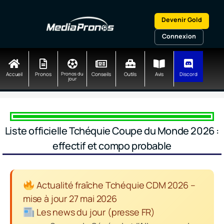
Aller
au
Devenir Gold
contenu
Connexion
Accueil
Pronos
Pronos du
Conseils
Outils
Avis
Discord
jour
Liste officielle Tchéquie Coupe du Monde 2026 :
effectif et compo probable
Actualité fraîche Tchéquie CDM 2026 –
mise à jour 27 mai 2026
Les news du jour (presse FR)