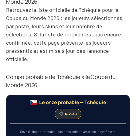
Monde 2026
Retrouvez la liste officielle de Tchéquie pour la
Coupe du Monde 2026 : les joueurs sélectionnés
par poste, leurs clubs et leur nombre de
sélections. Si la liste définitive n’est pas encore
confirmée, cette page présente les joueurs
pressentis et est mise à jour dès l’annonce
officielle.
Compo probable de Tchéquie à la Coupe du
Monde 2026
Le onze probable — Tchéquie
4-2-3-1
Pavel Šulc
Vladimír Coufal
Ladislav Krejčí
Lukáš Provod
Tomáš Souček
Michal Sadílek
Robin Hranáč
Adam Hložek
Jindřich Staněk
David Jurásek
Patrik Schick
Onze de départ probable · positions indicatives selon le système du