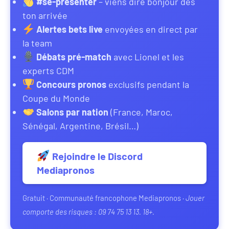
#se-presenter
– viens dire bonjour dès
ton arrivée
Alertes bets live
envoyées en direct par
la team
Débats pré-match
avec Lionel et les
experts CDM
Concours pronos
exclusifs pendant la
Coupe du Monde
Salons par nation
(France, Maroc,
Sénégal, Argentine, Brésil…)
Rejoindre le Discord
Mediapronos
Gratuit · Communauté francophone Mediapronos ·
Jouer
comporte des risques : 09 74 75 13 13. 18+.