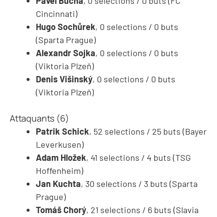
Pavel Bucha
, 0 selections / 0 buts (FC
Cincinnati)
Hugo Sochůrek
, 0 selections / 0 buts
(Sparta Prague)
Alexandr Sojka
, 0 selections / 0 buts
(Viktoria Plzeň)
Denis Višinský
, 0 selections / 0 buts
(Viktoria Plzeň)
Attaquants (6)
Patrik Schick
, 52 selections / 25 buts (Bayer
Leverkusen)
Adam Hložek
, 41 selections / 4 buts (TSG
Hoffenheim)
Jan Kuchta
, 30 selections / 3 buts (Sparta
Prague)
Tomáš Chorý
, 21 selections / 6 buts (Slavia