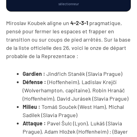
sélectionneur
Miroslav Koubek aligne un
4-2-3-1
pragmatique,
pensé pour fermer les espaces et frapper en
transition ou sur coups de pied arrêtés. Sur la base
de la liste officielle des 26, voici le onze de départ
probable de la Reprezentace :
Gardien :
Jindřich Staněk (Slavia Prague)
Défense :
(Hoffenheim), Ladislav Krejčí
(Wolverhampton, capitaine), Robin Hranáč
(Hoffenheim), David Jurásek (Slavia Prague)
Milieu :
Tomáš Souček (West Ham), Michal
Sadílek (Slavia Prague)
Attaque :
Pavel Šulc (Lyon), Lukáš
(Slavia
Prague), Adam Hložek (Hoffenheim) ;
(Bayer