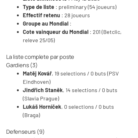
Type de liste
: preliminary (54 joueurs)
Effectif retenu
: 28 joueurs
Groupe au Mondial
:
Cote vainqueur du Mondial
: 201 (Betclic,
releve 25/05)
La liste complete par poste
Gardiens (3)
Matěj Kovář
, 19 selections / 0 buts (PSV
Eindhoven)
Jindřich Staněk
, 14 selections / 0 buts
(Slavia Prague)
Lukáš Horníček
, 0 selections / 0 buts
(Braga)
Defenseurs (9)