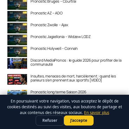
Pronostic Bruges – Courtrai
Pronostic AZ – ADO
Pronostic Zwolle – Ajax
Pronostic Jagiellonia – Widzew LODZ
Pronostic Holywell – Connah
Discord MediaPronos : le guide 2026 pour profiter de la
communauté
Insultes, menaces de mort, harcèlement : quand les
parieurs s’en prennent aux sportifs [VIDÉO]
Pronostic long terme Saison 2026
En poursuivant votre navigation, vous acceptez le dépôt de
10 bonnes raisons de rejoindre le Discord MediaPronos
cookies destinés au suivi des visites, aux boutons de partage et
aux contenus des réseaux sociaux.
En savoir plus
Interview Dorado : parieur professionnel en 10 épisodes
bet365
PARIER SUR LE FOOT •
×
Profiter de l'offre →
– parcours, conseils et stratégie
Refuser
J’accepte
FREEBET 100 €