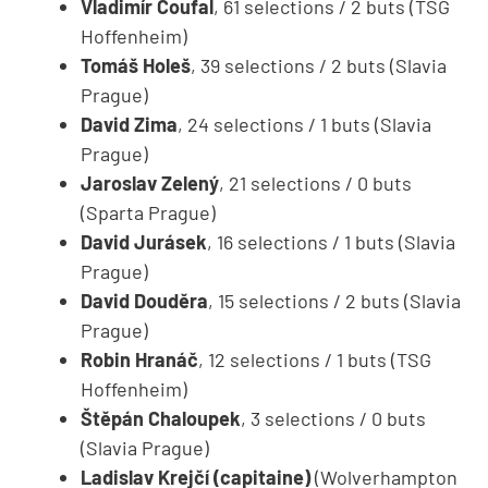
Vladimír Coufal
, 61 selections / 2 buts (TSG
Hoffenheim)
Tomáš Holeš
, 39 selections / 2 buts (Slavia
Prague)
David Zima
, 24 selections / 1 buts (Slavia
Prague)
Jaroslav Zelený
, 21 selections / 0 buts
(Sparta Prague)
David Jurásek
, 16 selections / 1 buts (Slavia
Prague)
David Douděra
, 15 selections / 2 buts (Slavia
Prague)
Robin Hranáč
, 12 selections / 1 buts (TSG
Hoffenheim)
Štěpán Chaloupek
, 3 selections / 0 buts
(Slavia Prague)
Ladislav Krejčí (capitaine)
(Wolverhampton