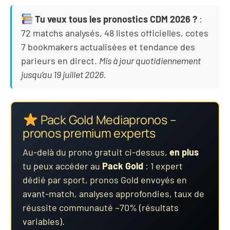
Tu veux tous les pronostics CDM 2026 ?
:
72 matchs analysés, 48 listes officielles, cotes
7 bookmakers actualisées et tendance des
parieurs en direct.
Mis à jour quotidiennement
jusqu’au 19 juillet 2026.
Pack Gold Mediapronos –
pronos premium experts
Au-delà du prono gratuit ci-dessus,
en plus
tu peux accéder au
Pack Gold
: 1 expert
dédié par sport, pronos Gold envoyés en
avant-match, analyses approfondies, taux de
réussite communauté ~70% (résultats
variables).