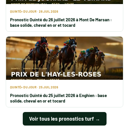
QUINTÉ+ DU JOUR · 26 JUIL 2026
Pronostic Quinté du 26 juillet 2026 à Mont De Marsan :
base solide, cheval en or et tocard
QUINTÉ+ DU JOUR · 25 JUIL 2026
Pronostic Quinté du 25 juillet 2026 à Enghien : base
solide, cheval en or et tocard
Voir tous les pronostics turf →