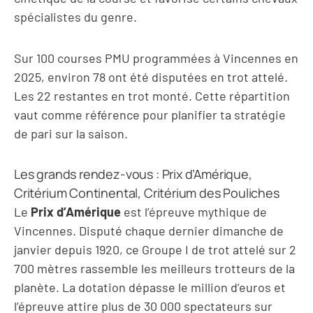
spécialistes du genre.
Sur 100 courses PMU programmées à Vincennes en
2025, environ 78 ont été disputées en trot attelé.
Les 22 restantes en trot monté. Cette répartition
vaut comme référence pour planifier ta stratégie
de pari sur la saison.
Les grands rendez-vous : Prix d’Amérique,
Critérium Continental, Critérium des Pouliches
Le
Prix d’Amérique
est l’épreuve mythique de
Vincennes. Disputé chaque dernier dimanche de
janvier depuis 1920, ce Groupe I de trot attelé sur 2
700 mètres rassemble les meilleurs trotteurs de la
planète. La dotation dépasse le million d’euros et
l’épreuve attire plus de 30 000 spectateurs sur