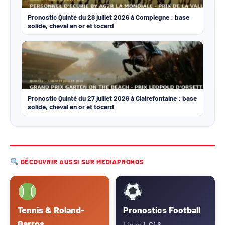
Pronostic Quinté du 28 juillet 2026 à Compiegne : base
solide, cheval en or et tocard
Pronostic Quinté du 27 juillet 2026 à Clairefontaine : base
solide, cheval en or et tocard
DÉCOUVRIR AUSSI SUR MEDIAPRONOS
Tennis & Roland-
Pronostics Football
Garros