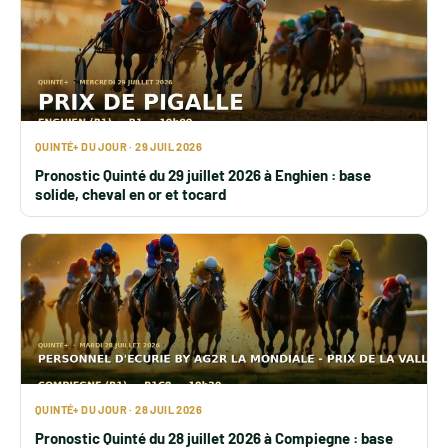
QUINTÉ+ DU JOUR · 29 JUIL 2026
Pronostic Quinté du 29 juillet 2026 à Enghien : base
solide, cheval en or et tocard
QUINTÉ+ DU JOUR · 28 JUIL 2026
Pronostic Quinté du 28 juillet 2026 à Compiegne : base