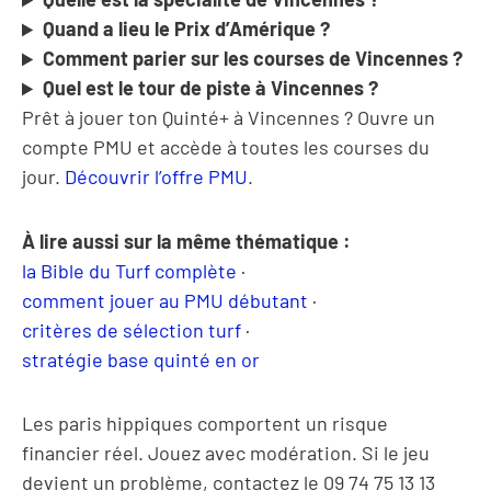
Quand a lieu le Prix d’Amérique ?
Comment parier sur les courses de Vincennes ?
Quel est le tour de piste à Vincennes ?
Prêt à jouer ton Quinté+ à Vincennes ? Ouvre un
compte PMU et accède à toutes les courses du
jour.
Découvrir l’offre PMU
.
À lire aussi sur la même thématique :
la Bible du Turf complète
·
comment jouer au PMU débutant
·
critères de sélection turf
·
stratégie base quinté en or
Les paris hippiques comportent un risque
financier réel. Jouez avec modération. Si le jeu
devient un problème, contactez le 09 74 75 13 13