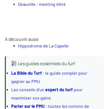
Deauville : meeting d’été
À découvrir aussi
Hippodrome de La Capelle
Les guides essentiels du turf
La Bible du Turf
: le guide complet pour
gagner au PMU
Les conseils d’un
expert du turf
pour
maximiser vos gains
Parier sur le PMU
: toutes les notions de