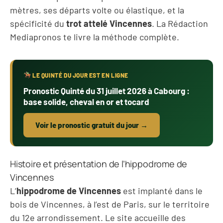
mètres, ses départs volte ou élastique, et la
spécificité du
trot attelé Vincennes
. La Rédaction
Mediapronos te livre la méthode complète.
LE QUINTÉ DU JOUR EST EN LIGNE
Pronostic Quinté du 31 juillet 2026 à Cabourg :
base solide, cheval en or et tocard
Voir le pronostic gratuit du jour →
Histoire et présentation de l’hippodrome de
Vincennes
L’
hippodrome de Vincennes
est implanté dans le
bois de Vincennes, à l’est de Paris, sur le territoire
du 12e arrondissement. Le site accueille des