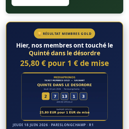
RÉSULTAT MEMBRES GOLD
Hier, nos membres ont touché le
Quinté dans le désordre
25,80 € pour 1 € de mise
JEUDI 18 JUIN 2026 · PARISLONGCHAMP · R1