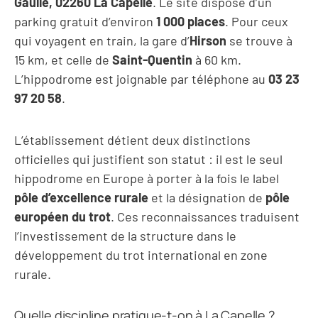
Gaulle, 02260 La Capelle
. Le site dispose d’un
parking gratuit d’environ
1 000 places
. Pour ceux
qui voyagent en train, la gare d’
Hirson
se trouve à
15 km, et celle de
Saint-Quentin
à 60 km.
L’hippodrome est joignable par téléphone au
03 23
97 20 58
.
L’établissement détient deux distinctions
officielles qui justifient son statut : il est le seul
hippodrome en Europe à porter à la fois le label
pôle d’excellence rurale
et la désignation de
pôle
européen du trot
. Ces reconnaissances traduisent
l’investissement de la structure dans le
développement du trot international en zone
rurale.
Quelle discipline pratique-t-on à La Capelle ?