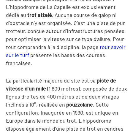
L’hippodrome de La Capelle est exclusivement
dédié au
trot attelé
. Aucune course de galop ni
d’obstacle n’y est organisée. C’est une piste de pur
trotteur, conçue autour d’infrastructures pensées
pour optimiser la vitesse sur ce type d’allure. Pour
tout comprendre à la discipline, la page
tout savoir
sur le turf
présente les bases des courses
françaises.
La particularité majeure du site est sa
piste de
vitesse d’un mile
(1 609 mètres), composée de deux
lignes droites de 400 mètres et de deux virages
inclinés à 10°, réalisée en
pouzzolane
. Cette
configuration, inaugurée en 1990, est unique en
Europe dans le monde du trot. L’hippodrome
dispose également d’une piste de trot en cendres