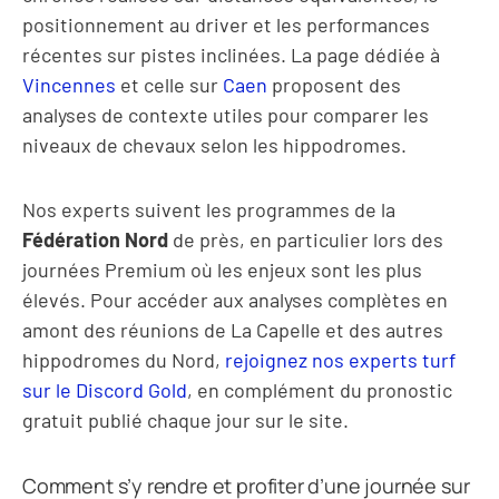
positionnement au driver et les performances
récentes sur pistes inclinées. La page dédiée à
Vincennes
et celle sur
Caen
proposent des
analyses de contexte utiles pour comparer les
niveaux de chevaux selon les hippodromes.
Nos experts suivent les programmes de la
Fédération Nord
de près, en particulier lors des
journées Premium où les enjeux sont les plus
élevés. Pour accéder aux analyses complètes en
amont des réunions de La Capelle et des autres
hippodromes du Nord,
rejoignez nos experts turf
sur le Discord Gold
, en complément du pronostic
gratuit publié chaque jour sur le site.
Comment s’y rendre et profiter d’une journée sur