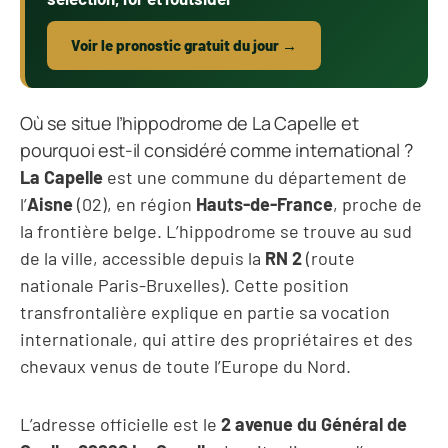
Voir le pronostic gratuit du jour →
Où se situe l’hippodrome de La Capelle et
pourquoi est-il considéré comme international ?
La Capelle
est une commune du département de
l’
Aisne
(02), en région
Hauts-de-France
, proche de
la frontière belge. L’hippodrome se trouve au sud
de la ville, accessible depuis la
RN 2
(route
nationale Paris-Bruxelles). Cette position
transfrontalière explique en partie sa vocation
internationale, qui attire des propriétaires et des
chevaux venus de toute l’Europe du Nord.
L’adresse officielle est le
2 avenue du Général de