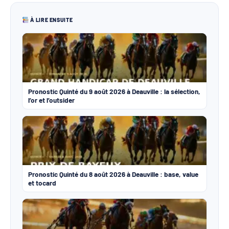
À LIRE ENSUITE
Pronostic Quinté du 9 août 2026 à Deauville : la sélection,
l’or et l’outsider
Pronostic Quinté du 8 août 2026 à Deauville : base, value
et tocard