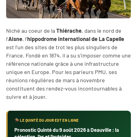
Niché au coeur de la
Thiérache
, dans le nord de
l’
Aisne
, l’
hippodrome international de La Capelle
est l’un des sites de trot les plus singuliers de
France. Fondé en 1874, il a su s’imposer comme une
référence nationale grâce à une infrastructure
unique en Europe. Pour les parieurs PMU, ses
réunions régulières de mars à novembre
constituent des rendez-vous incontournables à
suivre et à jouer.
LE QUINTÉ DU JOUR EST EN LIGNE
Pronostic Quinté du 9 août 2026 à Deauville : la
sélection, l’or et l’outsider