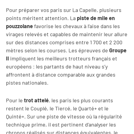
Pour préparer vos paris sur La Capelle, plusieurs
points méritent attention. La
piste de mile en
pouzzolane
favorise les chevaux à l’aise dans les
virages relevés et capables de maintenir leur allure
sur des distances comprises entre 1 700 et 2 200
mètres selon les courses. Les épreuves de
Groupe
II
impliquent les meilleurs trotteurs français et
européens : les partants de haut niveau s’y
affrontent à distance comparable aux grandes
pistes nationales.
Pour le
trot attelé
, les paris les plus courants
restent le Couplé, le Tiercé, le Quarté+ et le
Quinté+. Sur une piste de vitesse où la régularité
technique prime, il est pertinent d’analyser les
chronos réalisés sur distances équivalentes, le