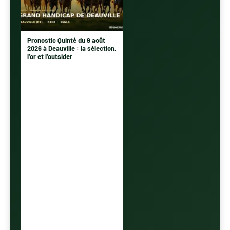
Pronostic Quinté du 9 août
2026 à Deauville : la sélection,
l’or et l’outsider