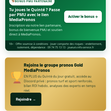
BONUS PMU PARTENAIRE
Tu joues le Quinté ? Passe
par PMU avec le lien
Activer le bonus →
MediaPronos
Inscription via notre lien partenaire,
bonus de bienvenue PMU et soutien
direct à MediaPronos.
18+ · Offre soumise à conditions · Jouer comporte des risques : endettement,
isolement, dépendance · 09 74 75 13 13 · joueurs-info-service.fr
Rejoins le groupe pronos Gold
MediaPronos
EN PLUS du Quinté du jour gratuit, accède au
Discord privé : pronos turf et sport renforcés,
bilan ROI hebdo, analyses des experts en temps
réel.
Rejoindre →