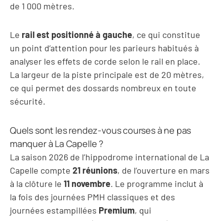
de 1 000 mètres.
Le
rail est positionné à gauche
, ce qui constitue
un point d’attention pour les parieurs habitués à
analyser les effets de corde selon le rail en place.
La largeur de la piste principale est de 20 mètres,
ce qui permet des dossards nombreux en toute
sécurité.
Quels sont les rendez-vous courses à ne pas
manquer à La Capelle ?
La saison 2026 de l’hippodrome international de La
Capelle compte
21 réunions
, de l’ouverture en mars
à la clôture le
11 novembre
. Le programme inclut à
la fois des journées PMH classiques et des
journées estampillées
Premium
, qui