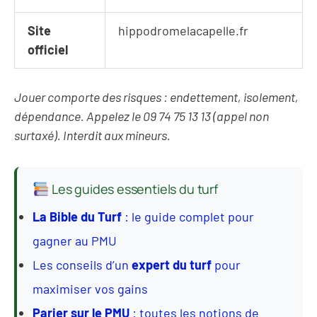
Site
hippodromelacapelle.fr
officiel
Jouer comporte des risques : endettement, isolement,
dépendance. Appelez le 09 74 75 13 13 (appel non
surtaxé). Interdit aux mineurs.
Les guides essentiels du turf
La Bible du Turf
: le guide complet pour
gagner au PMU
Les conseils d’un
expert du turf
pour
maximiser vos gains
Parier sur le PMU
: toutes les notions de