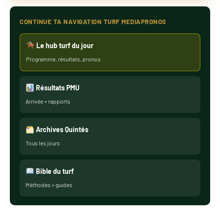
CONTINUE TA NAVIGATION TURF MEDIAPRONOS
Le hub turf du jour
Programme, résultats, pronos
Résultats PMU
Arrivée + rapports
Archives Quintés
Tous les jours
Bible du turf
Méthodes + guides