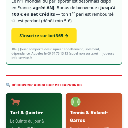
Le n°1 mondial du pari sportif est désormais dispo
en France,
agréé ANJ
. Bonus de bienvenue :
jusqu’à
er
100 € en Bet Crédits
— ton 1
pari est remboursé
s’il est perdant (dépôt min 5 €).
S’inscrire sur bet365 →
18+ | Jouer comporte des risques : endettement, isolement,
dépendance. Appelez le 09 74 75 13 13 (appel non surtaxé) — joueurs-
info-service.fr
DÉCOUVRIR AUSSI SUR MEDIAPRONOS
Turf & Quinté+
Tennis & Roland-
Garros
Le Quinté du jour &