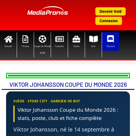
Aller
au
Devenir Gold
contenu
Connexion
Accueil
Pronos
Coupe du Monde
Conseils
Outils
Avis
Discord
2026
VIKTOR JOHANSSON COUPE DU MONDE 2026
SUÈDE · STOKE CITY · GARDIEN DE BUT
Viktor Johansson Coupe du Monde 2026 :
stats, poste, club et fiche complète
Viktor Johansson, né le 14 septembre à