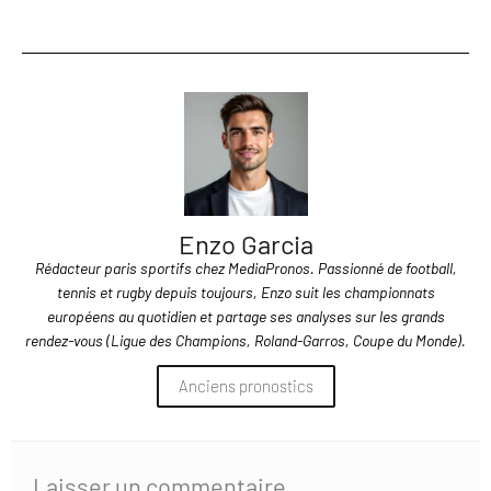
Enzo Garcia
Rédacteur paris sportifs chez MediaPronos. Passionné de football,
tennis et rugby depuis toujours, Enzo suit les championnats
européens au quotidien et partage ses analyses sur les grands
rendez-vous (Ligue des Champions, Roland-Garros, Coupe du Monde).
Anciens pronostics
Laisser un commentaire