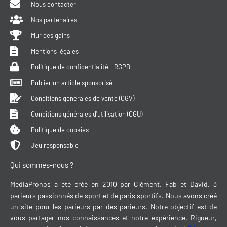
Nous contacter
Nos partenaires
Mur des gains
Mentions légales
Politique de confidentialité - RGPD
Publier un article sponsorisé
Conditions générales de vente (CGV)
Conditions générales d'utilisation (CGU)
Politique de cookies
Jeu responsable
Qui sommes-nous ?
MediaPronos a été créé en 2010 par Clément, Fab et David, 3
parieurs passionnés de sport et de paris sportifs. Nous avons créé
un site pour les parieurs par des parieurs. Notre objectif est de
vous partager nos connaissances et notre expérience. Rigueur,