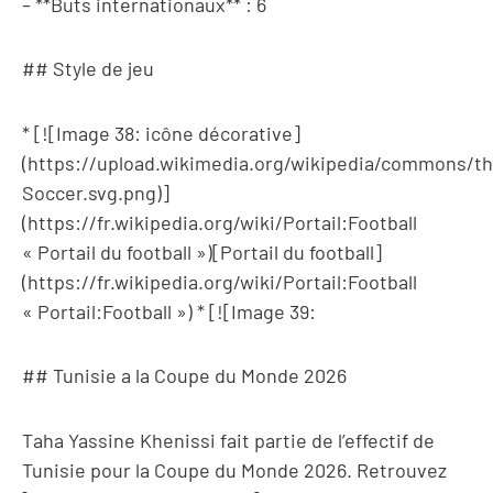
– **Buts internationaux** : 6
## Style de jeu
* [![Image 38: icône décorative]
(https://upload.wikimedia.org/wikipedia/commons/t
Soccer.svg.png)]
(https://fr.wikipedia.org/wiki/Portail:Football
« Portail du football »)[Portail du football]
(https://fr.wikipedia.org/wiki/Portail:Football
« Portail:Football ») * [![Image 39:
## Tunisie a la Coupe du Monde 2026
Taha Yassine Khenissi fait partie de l’effectif de
Tunisie pour la Coupe du Monde 2026. Retrouvez