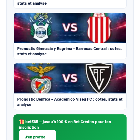
stats et analyse
Pronostic Gimnasia y Esgrima – Barracas Central : cotes,
stats et analyse
Pronostic Benfica – Académico Viseu FC : cotes, stats et
analyse
bet365
— jusqu’à 100 € en Bet Crédits pour ton
inscription
J’en profite →