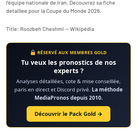
l’équipe nationale de Iran. Decouvrez sa fiche
detaillee pour la Coupe du Monde 2026.
Title: Roozbeh Cheshmi — Wikipédia
RÉSERVÉ AUX MEMBRES GOLD
Tu veux les pronostics de nos
experts ?
Analyses détaillées, cote & mise conseillée,
paris en direct et Discord privé.
La méthode
MediaPronos depuis 2010.
Découvrir le Pack Gold →