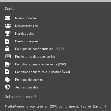
Contacts
Nous contacter
Nos partenaires
Mur des gains
Mentions légales
Politique de confidentialité - RGPD
Publier un article sponsorisé
Conditions générales de vente (CGV)
Conditions générales d'utilisation (CGU)
Politique de cookies
Jeu responsable
Qui sommes-nous ?
MediaPronos a été créé en 2010 par Clément, Fab et David, 3