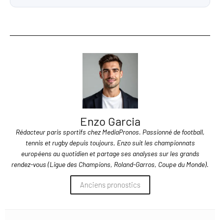
Enzo Garcia
Rédacteur paris sportifs chez MediaPronos. Passionné de football,
tennis et rugby depuis toujours, Enzo suit les championnats
européens au quotidien et partage ses analyses sur les grands
rendez-vous (Ligue des Champions, Roland-Garros, Coupe du Monde).
Anciens pronostics