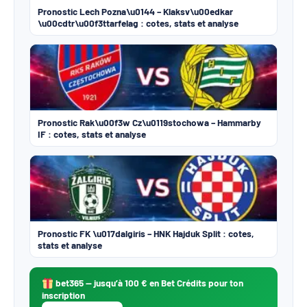
Pronostic Lech Pozna\u0144 – Klaksv\u00edkar
\u00cdtr\u00f3ttarfelag : cotes, stats et analyse
Pronostic Rak\u00f3w Cz\u0119stochowa – Hammarby
IF : cotes, stats et analyse
Pronostic FK \u017dalgiris – HNK Hajduk Split : cotes,
stats et analyse
bet365
— jusqu’à 100 € en Bet Crédits pour ton
inscription