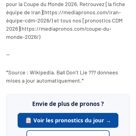
pour la Coupe du Monde 2026. Retrouvez [la fiche
équipe de Iran](https://mediapronos.com/iran-
équipe-cdm-2026/) et tous nos [pronostics CDM
2026](https://mediapronos.com/coupe-du-
monde-2026/)
—
*Source : Wikipedia, Ball Don’t Lie ??? donnees
mises a jour automatiquement.*
Envie de plus de pronos ?
Voir les pronostics du jour →