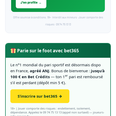
J’en profite →
Offre soumise à conditions. 18+ · Interdit aux mineurs · Jouer comporte des
risques · 09 74 75 13 13
Parie sur le foot avec bet365
Le n°1 mondial du pari sportif est désormais dispo
en France,
agréé ANJ
. Bonus de bienvenue :
jusqu’à
er
100 € en Bet Crédits
— ton 1
pari est remboursé
s’il est perdant (dépôt min 5 €).
S’inscrire sur bet365 →
18+ | Jouer comporte des risques : endettement, isolement,
dépendance. Appelez le 09 74 75 13 13 (appel non surtaxé) — joueurs-