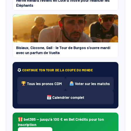
Hervé Renard revient en Côte d’Ivoire pour relancer les
Éléphants
Bisiaux, Ciccone, Gall : le Tour de Burgos s’ouvre mardi
avec un parfum de Vuelta
CONTINUE TON TOUR DE LA COUPE DU MONDE
Tous les pronos CDM
Voter sur les matchs
Calendrier complet
bet365
— jusqu’à 100 € en Bet Crédits pour ton
inscription