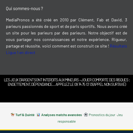
Qui sommes-nous ?
MediaPronos a été créé en 2010 par Clément, Fab et David, 3
parieurs passionnés de sport et de paris sportifs. Nous avons créé
un site pour les parieurs par des parieurs. Notre objectif est de
vous partager nos connaissances et notre expérience. Rigueur,
partage et réussite, voici comment est construit ce site !
Résultats
Ligue 1 en direct
LES JEUX D’ARGENT SONT INTERDITS AUX MINEURS – JOUER COMPORTE DES RISQUES :
ENDETTEMENT, DÉPENDANCE… APPELEZ LE 09 74 75 13 13 (APPEL NON SURTAXÉ)
Turf & Quinté
·
Analyses matchs avancées
·
Pronostics du jour
·
Jeu
responsable