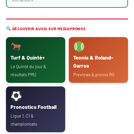
info-service.fr
DÉCOUVRIR AUSSI SUR MEDIAPRONOS
Turf & Quinté+
Tennis & Roland-
Garros
Le Quinté du jour &
résultats PMU
Previews & pronos RG
Pronostics Football
Ligue 1, C1 &
championnats