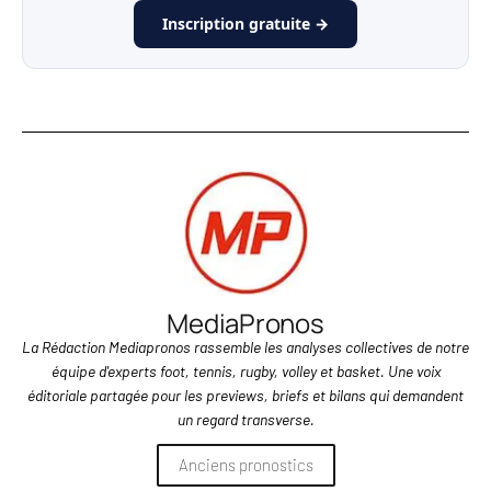
Inscription gratuite →
MediaPronos
La Rédaction Mediapronos rassemble les analyses collectives de notre
équipe d'experts foot, tennis, rugby, volley et basket. Une voix
éditoriale partagée pour les previews, briefs et bilans qui demandent
un regard transverse.
Anciens pronostics