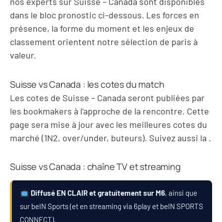
nos experts sur Suisse – Canada sont disponibles
dans le bloc pronostic ci-dessous. Les forces en
présence, la forme du moment et les enjeux de
classement orientent notre sélection de paris à
valeur.
Suisse vs Canada : les cotes du match
Les cotes de Suisse – Canada seront publiées par
les bookmakers à l’approche de la rencontre. Cette
page sera mise à jour avec les meilleures cotes du
marché (1N2, over/under, buteurs). Suivez aussi la
.
Suisse vs Canada : chaîne TV et streaming
Diffusé EN CLAIR et gratuitement sur M6
, ainsi que
sur beIN Sports (et en streaming via 6play et beIN SPORTS
CONNECT).