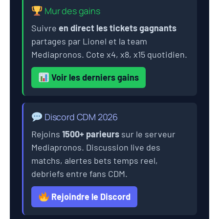
Mur des gains
Suivre
en direct les tickets gagnants
partages par Lionel et la team
Mediapronos. Cote x4, x8, x15 quotidien.
Voir les derniers gains
Discord CDM 2026
Rejoins
1500+ parieurs
sur le serveur
Mediapronos. Discussion live des
matchs, alertes bets temps reel,
debriefs entre fans CDM.
Rejoindre le Discord