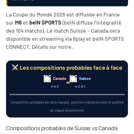
La Coupe du Monde 2026 est diffusée en France
sur
M6
et
beIN SPORTS
(beIN diffuse l’intégralité
des 104 matchs). Le match Suisse – Canada sera
disponible en streaming via 6play et beIN SPORTS
CONNECT. Détails sur notre
.
Les compositions probables face à face
Canada
Suisse
vs
4-4-2
4-2-3-1
Dan Ndoye
Alistair Johnston
Silvan Widmer
Tajon Buchanan
Granit Xhaka
Stephen Eustáquio
Ruben Vargas
Derek Cornelius
Jonathan David
Manuel Akanji
Gregor Kobel
Maxime Crépeau
Remo Freuler
Denis Zakaria
Ismaël Koné
Nico Elvedi
Cyle Larin
Jacob Shaffelburg
Breel Embolo
Ricardo Rodriguez
Richie Laryea
Moïse Bombito
forfait officiel
Compositions probables des deux équipes · positions indicatives selon le système
de chaque sélectionneur
Compositions probables de Suisse vs Canada