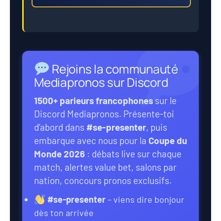
Rejoins la communauté
Mediapronos sur Discord
1500+ parieurs francophones
sur le
Discord Mediapronos. Présente-toi
d’abord dans
#se-presenter
, puis
embarque avec nous pour la
Coupe du
Monde 2026
: débats live sur chaque
match, alertes value bet, salons par
nation, concours pronos exclusifs.
#se-presenter
– viens dire bonjour
dès ton arrivée