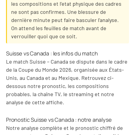
les compositions et l’etat physique des cadres
ne sont pas confirmes. Une blessure de
dernière minute peut faire basculer l’analyse.
On attend les feuilles de match avant de
verrouiller quoi que ce soit.
Suisse vs Canada : les infos du match
Le match Suisse – Canada se dispute dans le cadre
de la Coupe du Monde 2026, organisée aux États-
Unis, au Canada et au Mexique. Retrouvez ci-
dessous notre pronostic, les compositions
probables, la chaîne TV, le streaming et notre
analyse de cette affiche.
Pronostic Suisse vs Canada : notre analyse
Notre analyse complète et le pronostic chiffré de