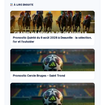
À LIRE ENSUITE
Pronostic Quinté du 9 août 2026 à Deauville : la sélection,
l’or et l’outsider
Pronostic Cercle Bruges – Saint Trond