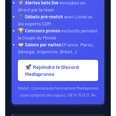
Alertes bets live
envoyées en
direct par la team
Débats pré-match
avec Lionel et
les experts CDM
Concours pronos
exclusifs pendant
la Coupe du Monde
Salons par nation
(France, Maroc,
Sénégal, Argentine, Brésil…)
Rejoindre le Discord
Mediapronos
Gratuit · Communauté francophone Mediapronos
·
Jouer comporte des risques : 09 74 75 13 13. 18+.