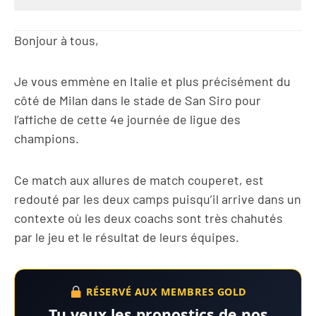
Bonjour à tous,
Je vous emmène en Italie et plus précisément du
côté de Milan dans le stade de San Siro pour
l’affiche de cette 4e journée de ligue des
champions.
Ce match aux allures de match couperet, est
redouté par les deux camps puisqu’il arrive dans un
contexte où les deux coachs sont très chahutés
par le jeu et le résultat de leurs équipes.
RÉSERVÉ AUX MEMBRES GOLD
Tu veux les pronostics de nos