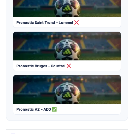
Pronostic Saint Trond – Lommel
Pronostic Bruges – Courtrai
Pronostic AZ – ADO