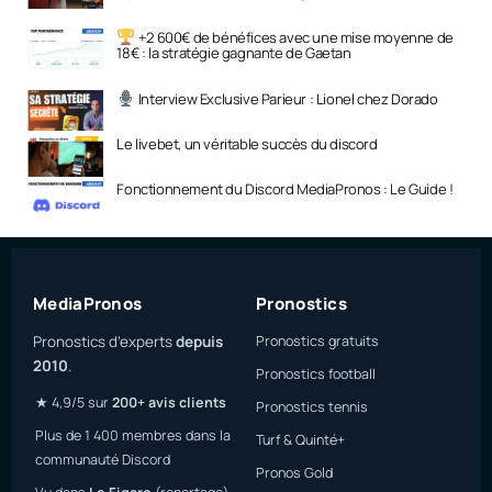
+2 600€ de bénéfices avec une mise moyenne de
18€ : la stratégie gagnante de Gaetan
Interview Exclusive Parieur : Lionel chez Dorado
Le livebet, un véritable succès du discord
Fonctionnement du Discord MediaPronos : Le Guide !
MediaPronos
Pronostics
Pronostics d’experts
depuis
Pronostics gratuits
2010
.
Pronostics football
★ 4,9/5 sur
200+ avis clients
Pronostics tennis
Plus de 1 400 membres dans la
Turf & Quinté+
communauté Discord
Pronos Gold