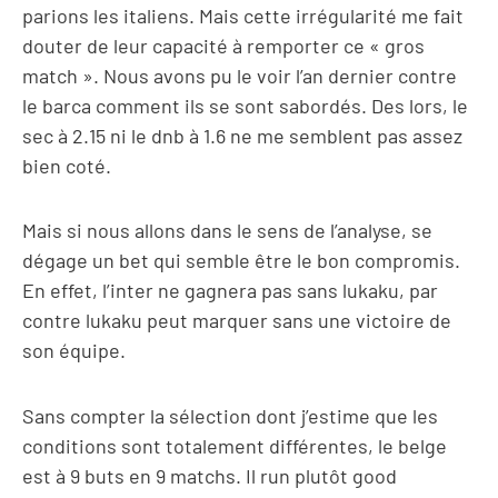
parions les italiens. Mais cette irrégularité me fait
douter de leur capacité à remporter ce « gros
match ». Nous avons pu le voir l’an dernier contre
le barca comment ils se sont sabordés. Des lors, le
sec à 2.15 ni le dnb à 1.6 ne me semblent pas assez
bien coté.
Mais si nous allons dans le sens de l’analyse, se
dégage un bet qui semble être le bon compromis.
En effet, l’inter ne gagnera pas sans lukaku, par
contre lukaku peut marquer sans une victoire de
son équipe.
Sans compter la sélection dont j’estime que les
conditions sont totalement différentes, le belge
est à 9 buts en 9 matchs. Il run plutôt good