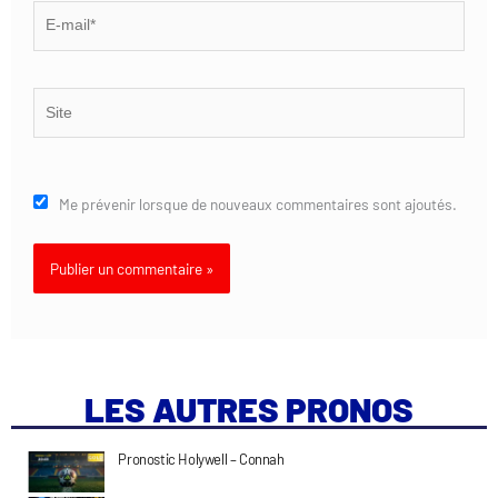
E-
mail*
Site
Me prévenir lorsque de nouveaux commentaires sont ajoutés.
LES AUTRES PRONOS
Pronostic Holywell – Connah