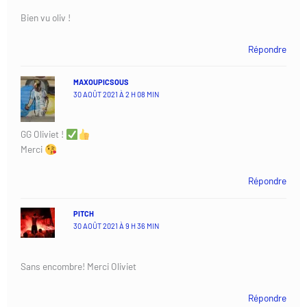
Bien vu oliv !
Répondre
MAXOUPICSOUS
30 AOÛT 2021 À 2 H 08 MIN
GG Oliviet !
Merci
Répondre
PITCH
30 AOÛT 2021 À 9 H 36 MIN
Sans encombre! Merci Oliviet
Répondre