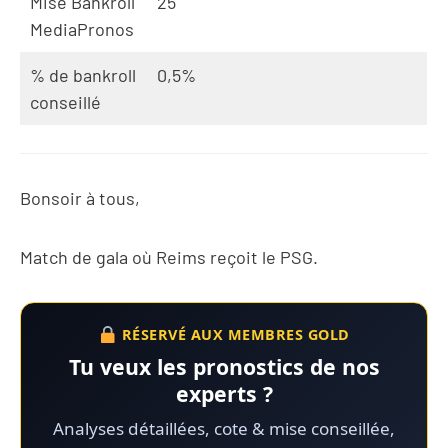
Mise Bankroll
25
MediaPronos
% de bankroll
0,5%
conseillé
Bonsoir à tous,
Match de gala où Reims reçoit le PSG.
RÉSERVÉ AUX MEMBRES GOLD
Tu veux les pronostics de nos
experts ?
Analyses détaillées, cote & mise conseillée,