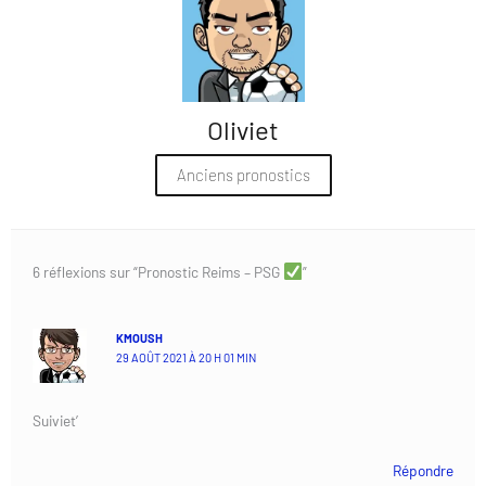
Oliviet
Anciens pronostics
6 réflexions sur “Pronostic Reims – PSG
”
KMOUSH
29 AOÛT 2021 À 20 H 01 MIN
Suiviet’
Répondre