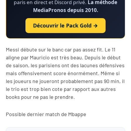
paris en direct et Discord privé.
La méthode
MediaPronos depuis 2010.
Découvrir le Pack Gold →
Messi débute sur le banc car pas assez fit. Le 11
aligne par Mauricio est très beau. Depuis le début
de saison, les parisiens ont des lacunes défensives
mais offensivement score énormément. Même si
les joueurs ne joueront probablement pas 90 min, il
le trio est trop bien cote par rapport aux autres
books pour ne pas le prendre.
Possible dernier match de Mbappe