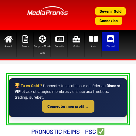
Aller
au
Devenir Gold
contenu
Connexion
Accueil
Pronos
Coupe du Monde
Conseils
Outils
Avis
Discord
2026
Tu es Gold ?
Connecte ton profil pour accéder au
Discord
VIP
et aux stratégies membres : chasse aux freebets,
trading, surebet.
Connecter mon profil →
PRONOSTIC REIMS – PSG