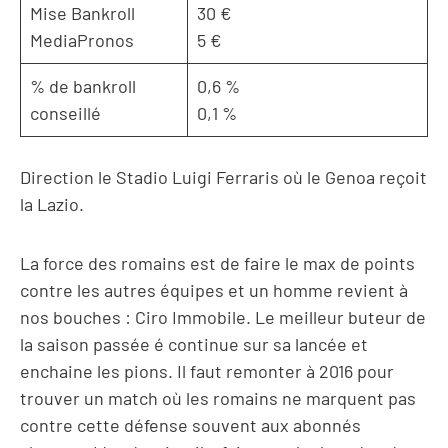
Mise Bankroll
30 €
MediaPronos
5 €
% de bankroll
0,6 %
conseillé
0,1 %
Direction le Stadio Luigi Ferraris où le Genoa reçoit
la Lazio.
La force des romains est de faire le max de points
contre les autres équipes et un homme revient à
nos bouches : Ciro Immobile. Le meilleur buteur de
la saison passée é continue sur sa lancée et
enchaine les pions. Il faut remonter à 2016 pour
trouver un match où les romains ne marquent pas
contre cette défense souvent aux abonnés