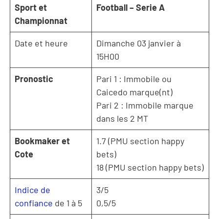
Sport et
Football – Serie A
Championnat
Date et heure
Dimanche 03 janvier à
15H00
Pronostic
Pari 1 : Immobile ou
Caicedo marque(nt)
Pari 2 : Immobile marque
dans les 2 MT
Bookmaker et
1.7 (PMU section happy
Cote
bets)
18 (PMU section happy bets)
Indice de
3/5
confiance
de 1 à 5
0,5/5