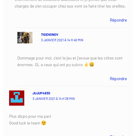
chargés de s’en occuper chez eux vont se faire tirer les oreilles.
Répondre
TIGEHONOV
3 JANVIER 2021 À 14 H 46 MIN
Dommage pour moi, c’est le jeu et j’avoue que les côtes sont
énormes. GL a ceux qui ont pu suivre
Répondre
JUJUP4830
3 JANVIER 2021 À 14 H 38 MIN
Plus dispo pour ma part
Good luck la team