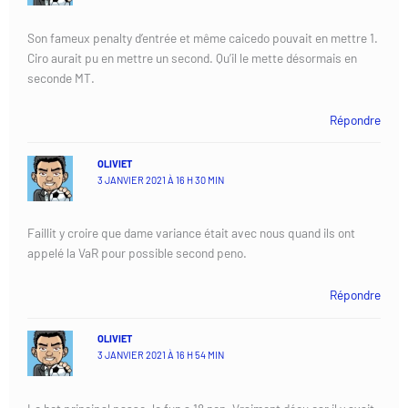
Son fameux penalty d’entrée et même caicedo pouvait en mettre 1.
Ciro aurait pu en mettre un second. Qu’il le mette désormais en
seconde MT.
Répondre
OLIVIET
3 JANVIER 2021 À 16 H 30 MIN
Faillit y croire que dame variance était avec nous quand ils ont
appelé la VaR pour possible second peno.
Répondre
OLIVIET
3 JANVIER 2021 À 16 H 54 MIN