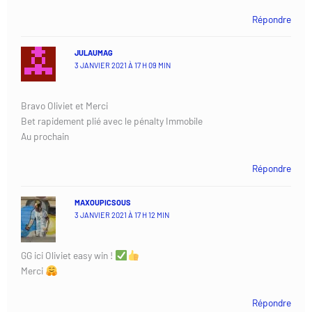
Répondre
JULAUMAG
3 JANVIER 2021 À 17 H 09 MIN
Bravo Oliviet et Merci
Bet rapidement plié avec le pénalty Immobile
Au prochain
Répondre
MAXOUPICSOUS
3 JANVIER 2021 À 17 H 12 MIN
GG ici Oliviet easy win !
Merci
Répondre