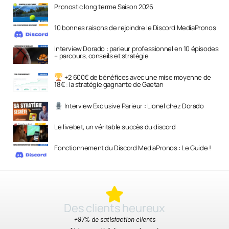
Pronostic long terme Saison 2026
10 bonnes raisons de rejoindre le Discord MediaPronos
Interview Dorado : parieur professionnel en 10 épisodes
– parcours, conseils et stratégie
+2 600€ de bénéfices avec une mise moyenne de
18€ : la stratégie gagnante de Gaetan
Interview Exclusive Parieur : Lionel chez Dorado
Le livebet, un véritable succès du discord
Fonctionnement du Discord MediaPronos : Le Guide !
Des clients heureux​
+97% de satisfaction clients