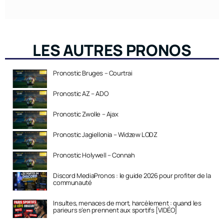
LES AUTRES PRONOS
Pronostic Bruges – Courtrai
Pronostic AZ – ADO
Pronostic Zwolle – Ajax
Pronostic Jagiellonia – Widzew LODZ
Pronostic Holywell – Connah
Discord MediaPronos : le guide 2026 pour profiter de la
communauté
Insultes, menaces de mort, harcèlement : quand les
parieurs s’en prennent aux sportifs [VIDÉO]