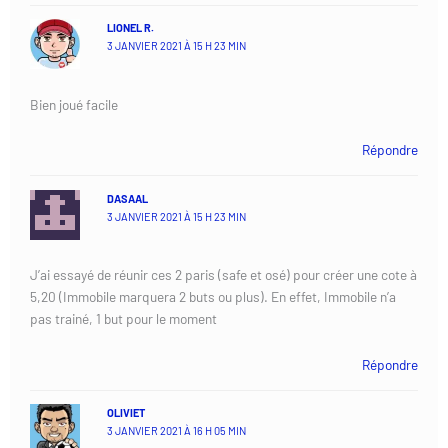
LIONEL R.
3 JANVIER 2021 À 15 H 23 MIN
Bien joué facile
Répondre
DASAAL
3 JANVIER 2021 À 15 H 23 MIN
J’ai essayé de réunir ces 2 paris (safe et osé) pour créer une cote à
5,20 (Immobile marquera 2 buts ou plus). En effet, Immobile n’a
pas trainé, 1 but pour le moment
Répondre
OLIVIET
3 JANVIER 2021 À 16 H 05 MIN