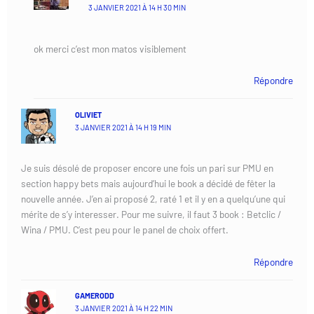
3 JANVIER 2021 À 14 H 30 MIN
ok merci c’est mon matos visiblement
Répondre
OLIVIET
3 JANVIER 2021 À 14 H 19 MIN
Je suis désolé de proposer encore une fois un pari sur PMU en
section happy bets mais aujourd’hui le book a décidé de fêter la
nouvelle année. J’en ai proposé 2, raté 1 et il y en a quelqu’une qui
mérite de s’y interesser. Pour me suivre, il faut 3 book : Betclic /
Wina / PMU. C’est peu pour le panel de choix offert.
Répondre
GAMERODD
3 JANVIER 2021 À 14 H 22 MIN