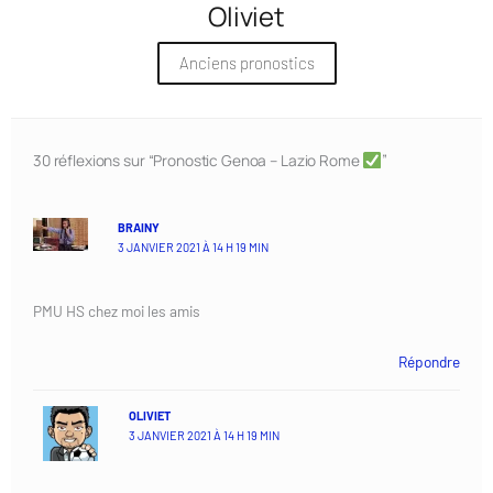
Oliviet
Anciens pronostics
30 réflexions sur “Pronostic Genoa – Lazio Rome
”
BRAINY
3 JANVIER 2021 À 14 H 19 MIN
PMU HS chez moi les amis
Répondre
OLIVIET
3 JANVIER 2021 À 14 H 19 MIN