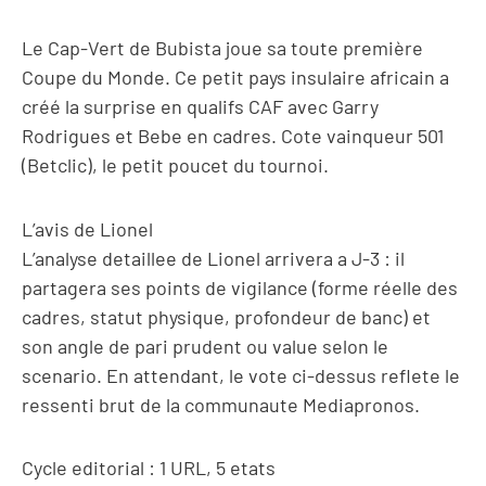
Le Cap-Vert de Bubista joue sa toute première
Coupe du Monde. Ce petit pays insulaire africain a
créé la surprise en qualifs CAF avec Garry
Rodrigues et Bebe en cadres. Cote vainqueur 501
(Betclic), le petit poucet du tournoi.
L’avis de Lionel
L’analyse detaillee de Lionel arrivera a J-3 : il
partagera ses points de vigilance (forme réelle des
cadres, statut physique, profondeur de banc) et
son angle de pari prudent ou value selon le
scenario. En attendant, le vote ci-dessus reflete le
ressenti brut de la communaute Mediapronos.
Cycle editorial : 1 URL, 5 etats