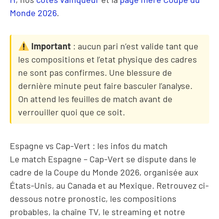
Monde 2026
.
Important
: aucun pari n’est valide tant que
les compositions et l’etat physique des cadres
ne sont pas confirmes. Une blessure de
dernière minute peut faire basculer l’analyse.
On attend les feuilles de match avant de
verrouiller quoi que ce soit.
Espagne vs Cap-Vert : les infos du match
Le match Espagne – Cap-Vert se dispute dans le
cadre de la Coupe du Monde 2026, organisée aux
États-Unis, au Canada et au Mexique. Retrouvez ci-
dessous notre pronostic, les compositions
probables, la chaîne TV, le streaming et notre