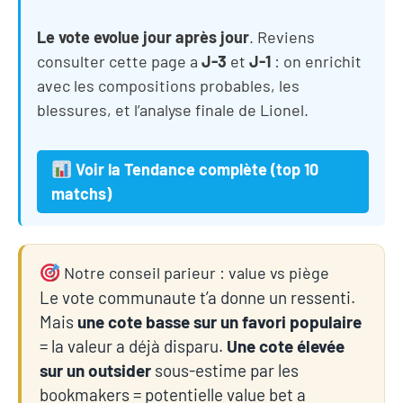
Le vote evolue jour après jour
. Reviens
consulter cette page a
J-3
et
J-1
: on enrichit
avec les compositions probables, les
blessures, et l’analyse finale de Lionel.
Voir la Tendance complète (top 10
matchs)
Notre conseil parieur : value vs piège
Le vote communaute t’a donne un ressenti.
Mais
une cote basse sur un favori populaire
= la valeur a déjà disparu.
Une cote élevée
sur un outsider
sous-estime par les
bookmakers = potentielle value bet a