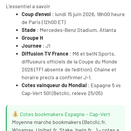
L’essentiel a savoir
Coup d’envoi
: lundi 15 juin 2026, 18h00 heure
de Paris (12h00 ET)
Stade
: Mercedes-Benz Stadium, Atlanta
Groupe H
Journee
: J1
Diffusion TV France
: M6 et beIN Sports,
diffuseurs officiels de la Coupe du Monde
2026 (TF1 absente de l’edition). Chaine et
horaire precis a confirmer J-1.
Cotes vainqueur du Mondial
: Espagne 5 vs
Cap-Vert 501 (Betclic, releve 25/05)
Cotes bookmakers Espagne – Cap-Vert
Moyenne marche bookmakers (Betclic.fr,
Winamax, Unibet.fr, Stake, bwin.fr…) – cotes a