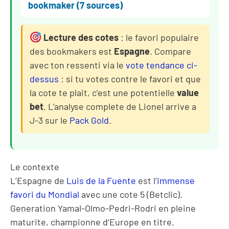
bookmaker (7 sources)
Lecture des cotes
: le favori populaire
des bookmakers est
Espagne
. Compare
avec ton ressenti via le
vote tendance ci-
dessus
: si tu votes contre le favori et que
la cote te plait, c’est une potentielle
value
bet
. L’analyse complete de Lionel arrive a
J-3 sur le
Pack Gold
.
Le contexte
L’Espagne de
Luis de la Fuente
est l’
immense
favori du Mondial
avec une cote 5 (Betclic).
Generation Yamal-Olmo-Pedri-Rodri en pleine
maturite, championne d’Europe en titre.