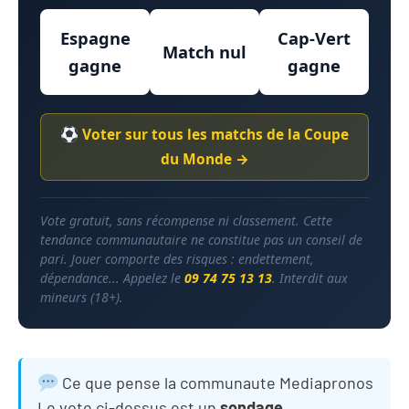
Espagne
Cap-Vert
Match nul
gagne
gagne
Voter sur tous les matchs de la Coupe
du Monde →
Vote gratuit, sans récompense ni classement. Cette
tendance communautaire ne constitue pas un conseil de
pari. Jouer comporte des risques : endettement,
dépendance... Appelez le
09 74 75 13 13
. Interdit aux
mineurs (18+).
Ce que pense la communaute Mediapronos
Le vote ci-dessus est un
sondage