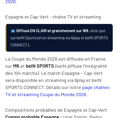
2026
.
Espagne vs Cap-Vert : chaîne TV et streaming
Diffusé EN CLAIR et gratuitement sur W9
, ainsi que
sur beIN Sports (et en streaming via 6play et beIN SPORTS
CONNECT).
La Coupe du Monde 2026 est diffusée en France
sur
M6
et
beIN SPORTS
(beIN diffuse l’intégralité
des 104 matchs). Le match Espagne – Cap-Vert
sera disponible en streaming via 6play et beIN
SPORTS CONNECT. Détails sur notre
page chaînes
TV et streaming Coupe du Monde 2026
.
Compositions probables de Espagne vs Cap-Vert
Compo probable Espagne :
Unai Simón, Pedro