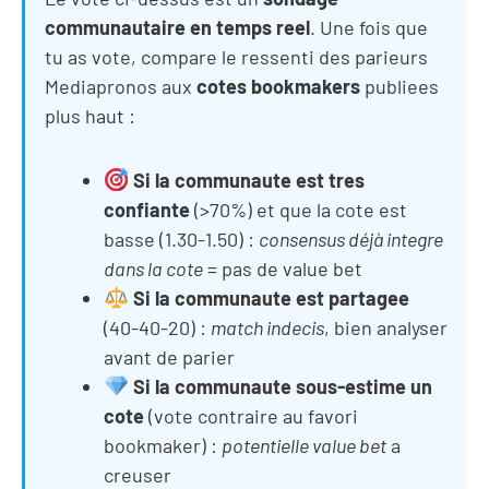
communautaire en temps reel
. Une fois que
tu as vote, compare le ressenti des parieurs
Mediapronos aux
cotes bookmakers
publiees
plus haut :
Si la communaute est tres
confiante
(>70%) et que la cote est
basse (1.30-1.50) :
consensus déjà integre
dans la cote
= pas de value bet
Si la communaute est partagee
(40-40-20) :
match indecis
, bien analyser
avant de parier
Si la communaute sous-estime un
cote
(vote contraire au favori
bookmaker) :
potentielle value bet
a
creuser