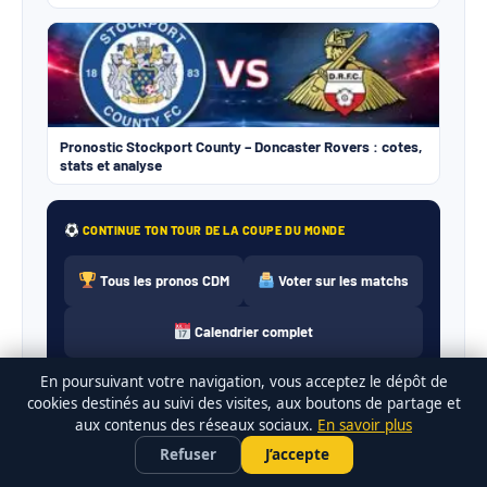
Pronostic Stockport County – Doncaster Rovers : cotes,
stats et analyse
CONTINUE TON TOUR DE LA COUPE DU MONDE
Tous les pronos CDM
Voter sur les matchs
Calendrier complet
En poursuivant votre navigation, vous acceptez le dépôt de
cookies destinés au suivi des visites, aux boutons de partage et
bet365
— jusqu’à 100 € en Bet Crédits pour ton
aux contenus des réseaux sociaux.
En savoir plus
inscription
bet365
PARIER SUR LE FOOT •
×
Profiter de l'offre →
×
Refuser
J’accepte
FREEBET 100 €
Voir le Gold →
Les
pronos experts
sont réservés aux membres Gold
J’en profite →