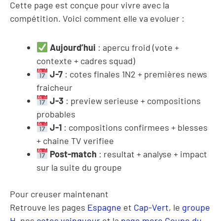
Cette page est conçue pour vivre avec la
compétition. Voici comment elle va evoluer :
Aujourd’hui
: apercu froid (vote +
contexte + cadres squad)
J-7
: cotes finales 1N2 + premières news
fraicheur
J-3
: preview serieuse + compositions
probables
J-1
: compositions confirmees + blesses
+ chaine TV verifiee
Post-match
: resultat + analyse + impact
sur la suite du groupe
Pour creuser maintenant
Retrouve les pages
Espagne
et
Cap-Vert
, le
groupe
H
, nos
cotes vainqueur
et la
page mere Coupe du