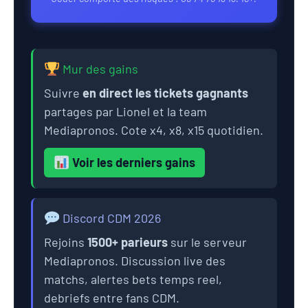
Mur des gains
Suivre
en direct les tickets gagnants
partages par Lionel et la team
Mediapronos. Cote x4, x8, x15 quotidien.
Voir les derniers gains
Discord CDM 2026
Rejoins
1500+ parieurs
sur le serveur
Mediapronos. Discussion live des
matchs, alertes bets temps reel,
debriefs entre fans CDM.