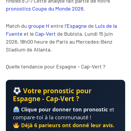
finales a J-7
Cette analyse fait partie de notre
pronostics Coupe du Monde 2026
.
Match du
groupe H
entre l’
Espagne
de
Luis de la
Fuente
et le
Cap-Vert
de Bubista. Lundi 15 juin
2026, 18h00 heure de Paris au Mercedes-Benz
Stadium de Atlanta.
Quelle tendance pour Espagne – Cap-Vert ?
Votre pronostic pour
Espagne - Cap-Vert ?
Clique pour donner ton pronostic
et
compare-toi à la communauté !
Déjà 6 parieurs ont donné leur avis.