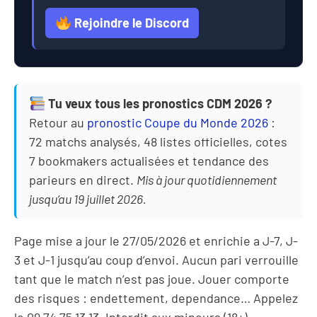
Rejoindre le Discord
Tu veux tous les pronostics CDM 2026 ?
Retour au
pronostic Coupe du Monde 2026
:
72 matchs analysés, 48 listes officielles, cotes
7 bookmakers actualisées et tendance des
parieurs en direct.
Mis à jour quotidiennement
jusqu’au 19 juillet 2026.
Page mise a jour le 27/05/2026 et enrichie a J-7, J-
3 et J-1 jusqu’au coup d’envoi. Aucun pari verrouille
tant que le match n’est pas joue. Jouer comporte
des risques : endettement, dependance… Appelez