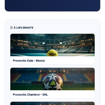
À LIRE ENSUITE
Pronostic Eala – Bencic
Pronostic Charleroi – OHL