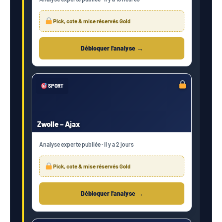
Pick, cote & mise réservés Gold
Débloquer l'analyse →
SPORT
Zwolle – Ajax
Analyse experte publiée · il y a 2 jours
Pick, cote & mise réservés Gold
Débloquer l'analyse →