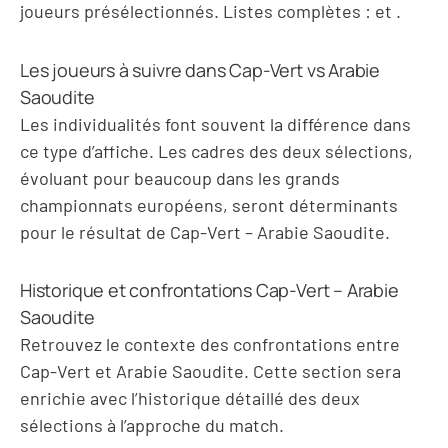
joueurs présélectionnés. Listes complètes :
et
.
Les joueurs à suivre dans Cap-Vert vs Arabie
Saoudite
Les individualités font souvent la différence dans
ce type d’affiche. Les cadres des deux sélections,
évoluant pour beaucoup dans les grands
championnats européens, seront déterminants
pour le résultat de Cap-Vert – Arabie Saoudite.
Historique et confrontations Cap-Vert – Arabie
Saoudite
Retrouvez le contexte des confrontations entre
Cap-Vert et Arabie Saoudite. Cette section sera
enrichie avec l’historique détaillé des deux
sélections à l’approche du match.