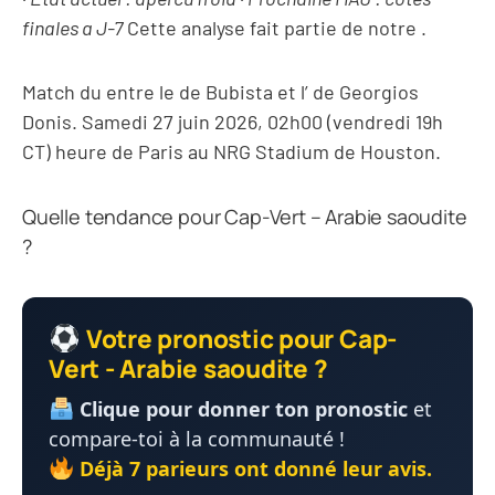
finales a J-7
Cette analyse fait partie de notre
.
Match du
entre le
de Bubista et l’
de Georgios
Donis. Samedi 27 juin 2026, 02h00 (vendredi 19h
CT) heure de Paris au NRG Stadium de Houston.
Quelle tendance pour Cap-Vert – Arabie saoudite
?
Votre pronostic pour Cap-
Vert - Arabie saoudite ?
Clique pour donner ton pronostic
et
compare-toi à la communauté !
Déjà 7 parieurs ont donné leur avis.