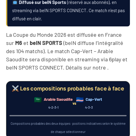
Diffusé sur beIN Sports
(réservé aux abonnés), en
streaming via beIN SPORTS CONNECT. Ce match n'est pas
diffusé en clair.
La Coupe du Monde 2026 est diffusée en France
sur
M6
et
beIN SPORTS
(beIN diffuse l’intégralité
des 104 matchs). Le match Cap-Vert – Arabie
Saoudite sera disponible en streaming via 6play et
beIN SPORTS CONNECT. Détails sur notre
.
Les compositions probables face à face
Arabie Saoudite
Cap-Vert
vs
4-2-3-1
4-3-3
Saud Abdulhamid
Steven Moreira
Ayman Yahya
Jamiro Monteiro
Garry Rodrigues
Logan Costa
Mohamed Kanno
Hassan Al-Tambakti
Ryan Mendes
Deroy Duarte
Musab Al-Juwayr
Vozinha / Josimar Dias
Mohammed Al-Owais
Firas Al-Buraikan
Nasser Al-Dawsari
Abdulelah Al-Amri
Roberto Lopes
Dailon Livramento
Abdullah Al-Khaibari
Telmo Arcanjo
Ali Majrashi
Sidny Lopes Cabral
Compositions probables des deux équipes · positions indicatives selon le système
de chaque sélectionneur