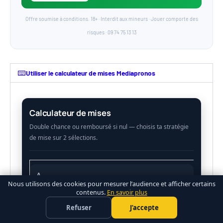
Offre soumise à conditions. 18+ · Interdit aux mineurs · Jouer comporte des
risques · 09 74 75 13 13
Utiliser le calculateur de mises Mediapronos
Calculateur de mises
A
Nous utilisons des cookies pour mesurer l’audience et afficher certains
contenus.
En savoir plus
×
Refuser
J’accepte
Voir le Gold →
Les
pronos experts
sont réservés aux membres Gold
B