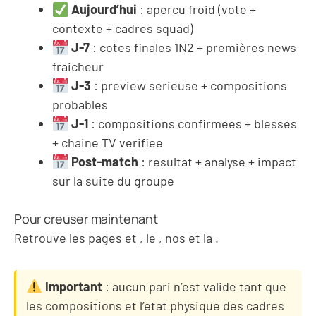
Aujourd’hui
: apercu froid (vote +
contexte + cadres squad)
J-7
: cotes finales 1N2 + premières news
fraicheur
J-3
: preview serieuse + compositions
probables
J-1
: compositions confirmees + blesses
+ chaine TV verifiee
Post-match
: resultat + analyse + impact
sur la suite du groupe
Pour creuser maintenant
Retrouve les pages
et
, le
, nos
et la
.
Important
: aucun pari n’est valide tant que
les compositions et l’etat physique des cadres