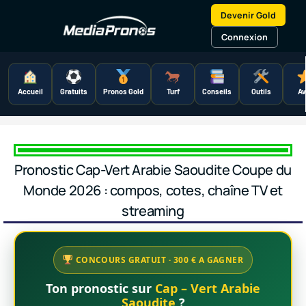
Aller
Devenir Gold
au
contenu
Connexion
Accueil
Gratuits
Pronos Gold
Turf
Conseils
Outils
Av
Pronostic Cap-Vert Arabie Saoudite Coupe du
Monde 2026 : compos, cotes, chaîne TV et
streaming
CONCOURS GRATUIT · 300 € A GAGNER
Ton pronostic sur
Cap – Vert Arabie
Saoudite
?