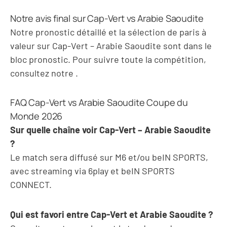
Notre avis final sur Cap-Vert vs Arabie Saoudite
Notre pronostic détaillé et la sélection de paris à
valeur sur Cap-Vert – Arabie Saoudite sont dans le
bloc pronostic. Pour suivre toute la compétition,
consultez notre
.
FAQ Cap-Vert vs Arabie Saoudite Coupe du
Monde 2026
Sur quelle chaîne voir Cap-Vert – Arabie Saoudite
?
Le match sera diffusé sur M6 et/ou beIN SPORTS,
avec streaming via 6play et beIN SPORTS
CONNECT.
Qui est favori entre Cap-Vert et Arabie Saoudite ?