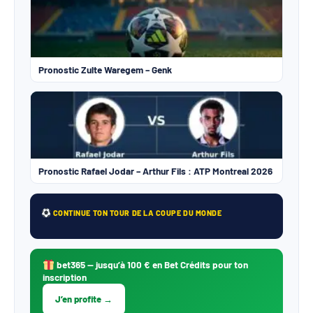
Pronostic Zulte Waregem – Genk
Pronostic Rafael Jodar – Arthur Fils : ATP Montreal 2026
CONTINUE TON TOUR DE LA COUPE DU MONDE
bet365
— jusqu’à 100 € en Bet Crédits pour ton
inscription
J’en profite →