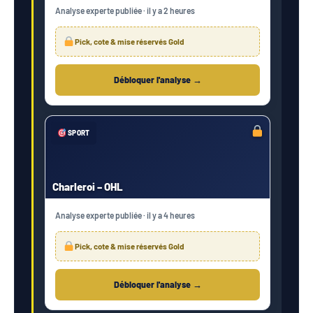
Analyse experte publiée · il y a 2 heures
Pick, cote & mise réservés Gold
Débloquer l'analyse →
SPORT
Charleroi – OHL
Analyse experte publiée · il y a 4 heures
Pick, cote & mise réservés Gold
Débloquer l'analyse →