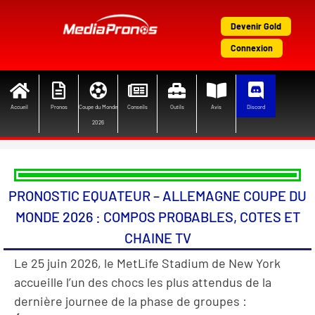
Aller
au
Devenir Gold
contenu
Connexion
Accueil
Pronos
Coupe du Monde
Conseils
Outils
Avis
Discord
2026
PRONOSTIC EQUATEUR – ALLEMAGNE COUPE DU
MONDE 2026 : COMPOS PROBABLES, COTES ET
CHAINE TV
Le 25 juin 2026, le MetLife Stadium de New York
accueille l’un des chocs les plus attendus de la
dernière journee de la phase de groupes :