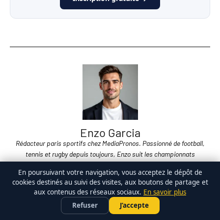
Enzo Garcia
Rédacteur paris sportifs chez MediaPronos. Passionné de football,
tennis et rugby depuis toujours, Enzo suit les championnats
européens au quotidien et partage ses analyses sur les grands
En poursuivant votre navigation, vous acceptez le dépôt de
rendez-vous (Ligue des Champions, Roland-Garros, Coupe du Monde).
cookies destinés au suivi des visites, aux boutons de partage et
aux contenus des réseaux sociaux.
En savoir plus
Anciens pronostics
bet365
PARIER SUR LE FOOT •
×
Profiter de l'offre →
×
Refuser
J’accepte
FREEBET 100 €
Voir le Gold →
Les
pronos experts
sont réservés aux membres Gold