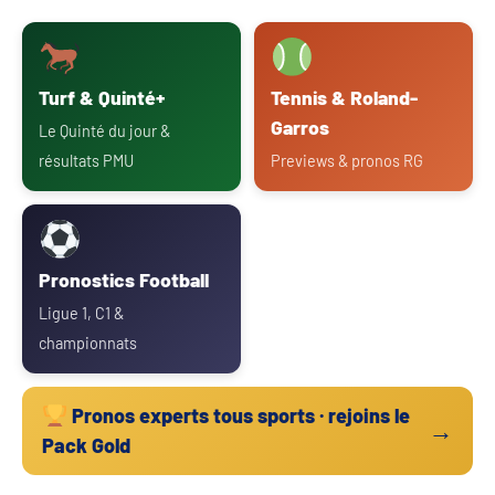
Turf & Quinté+
Tennis & Roland-
Garros
Le Quinté du jour &
résultats PMU
Previews & pronos RG
Pronostics Football
Ligue 1, C1 &
championnats
Pronos experts tous sports · rejoins le
→
Pack Gold