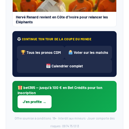
Hervé Renard revient en Côte d’Ivoire pour relancer les
Éléphants
CONTINUE TON TOUR DE LA COUPE DU MONDE
Tous les pronos CDM
Voter sur les matchs
Calendrier complet
bet365
— jusqu’à 100 € en Bet Crédits pour ton
inscription
J’en profite →
Offre soumise à conditions. 18+ · Interdit aux mineurs · Jouer comporte des
risques · 09 74 75 13 13