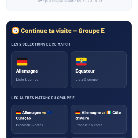
18+ · Jeu responsable · 09 74 75 13 13
Continue ta visite — Groupe E
LES 2 SÉLECTIONS DE CE MATCH
Allemagne
Équateur
Liste & compo
Liste & compo
LES AUTRES MATCHS DU GROUPE E
Allemagne
Allemagne
Côte
vs
vs
Curaçao
d'Ivoire
Pronostic & cotes
Pronostic & cotes