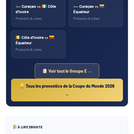
Curaçao
Côte
Curaçao
vs
vs
d'Ivoire
Équateur
Pronostic & cotes
Pronostic & cotes
Côte d'Ivoire
vs
Équateur
Pronostic & cotes
Voir tout le Groupe E →
Tous les pronostics de la Coupe du Monde 2026
→
À LIRE ENSUITE