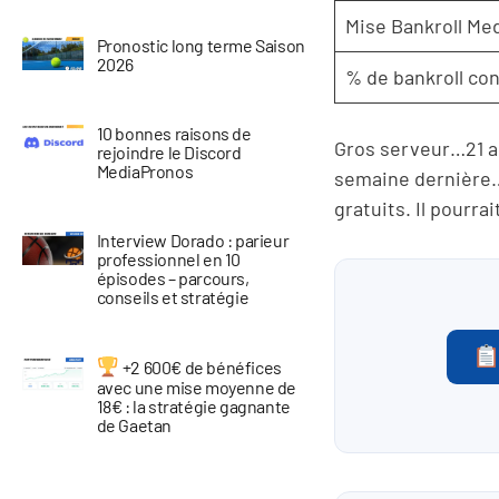
Mise Bankroll Me
Pronostic long terme Saison
2026
% de bankroll con
10 bonnes raisons de
Gros serveur…21 ac
rejoindre le Discord
MediaPronos
semaine dernière…il
gratuits. Il pourra
Interview Dorado : parieur
professionnel en 10
épisodes – parcours,
conseils et stratégie
+2 600€ de bénéfices
avec une mise moyenne de
18€ : la stratégie gagnante
de Gaetan