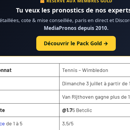
RÉSERVÉ AUX MEMBRES GOLD
Tu veux les pronostics de nos experts
taillées, cote & mise conseillée, paris en direct et Disco
MediaPronos depuis 2010.
Découvrir le Pack Gold →
onnat
Tennis – Wimbledon
Dimanche 3 juillet à partir de
Van Rijthoven gagne plus de 1
te
@1.7
5 Betclic
nce
de 1 à 5
3,5/5