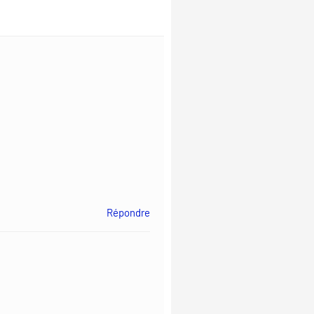
Répondre