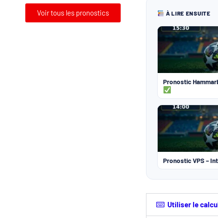
Voir tous les pronostics
À LIRE ENSUITE
Pronostic Hammarb
Pronostic VPS – In
Utiliser le cal