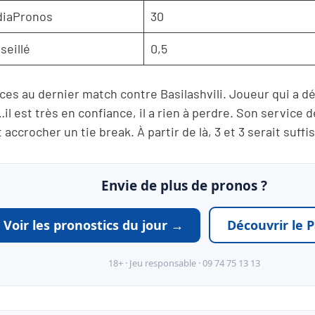
diaPronos
30
seillé
0,5
es au dernier match contre Basilashvili. Joueur qui a déj
 est très en confiance, il a rien à perdre. Son service d
it accrocher un tie break. À partir de là, 3 et 3 serait suff
Envie de plus de pronos ?
Voir les pronostics du jour →
Découvrir le 
18+ · Jeu responsable · 09 74 75 13 13