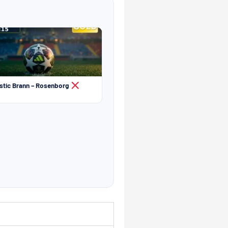
stic Brann – Rosenborg