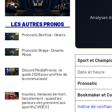
Analyses dé
LES AUTRES PRONOS
Pronostic Benfica – Hearts
Pronostic Braga – Dinamo
Minsk
Sport et Champi
Discord MediaPronos : le
Date et heure
guide 2026 pour profiter de
la communauté
Pronostic
Insultes, menaces de mort,
Bookmaker et Co
harcèlement : quand les
parieurs s’en prennent aux
Indice de confia
sportifs [VIDÉO]