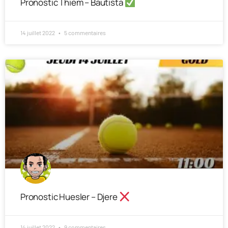
Pronostic Thiem – Bautista
14 juillet 2022
5 commentaires
Pronostic Huesler – Djere
14 juillet 2022
9 commentaires