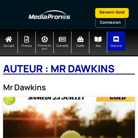
Aller
au
Devenir Gold
contenu
Connexion
Accueil
Pronos
Pronos du
Conseils
Outils
Avis
Discord
jour
AUTEUR :
MR DAWKINS
Mr Dawkins