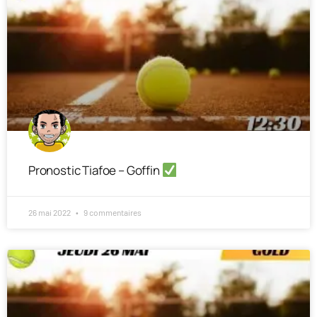
Pronostic Tiafoe – Goffin
26 mai 2022
9 commentaires