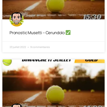
Pronostic Musetti – Cerundolo
23 juillet 2022
9 commentaires