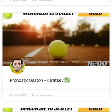
Pronostic Gaston – Karatsev
13 juillet 2022
10 commentaires