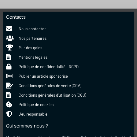
Contacts
Nous contacter
Nos partenaires
Mur des gains
Mentions légales
Politique de confidentialité - RGPD
Publier un article sponsorisé
Conditions générales de vente (CGV)
Conditions générales d'utilisation (CGU)
Politique de cookies
Jeu responsable
Qui sommes-nous ?