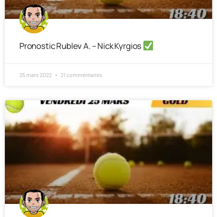
Pronostic Rublev A. – Nick Kyrgios
25 mars 2022
21 commentaires