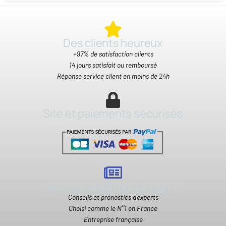
Des clients heureux​
+97% de satisfaction clients
14 jours satisfait ou remboursé
Réponse service client en moins de 24h
Site et paiements sécurisés
Recommandé par Le Figaro
Conseils et pronostics d'experts
Choisi comme le N°1 en France
Entreprise française