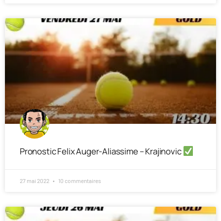
Pronostic Felix Auger-Aliassime – Krajinovic
27 mai 2022
10 commentaires