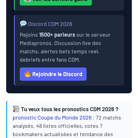
Discord CDM 2026
Rejoins
1500+ parieurs
sur le serveur
Mediapronos. Discussion live des
matchs, alertes bets temps reel,
debriefs entre fans CDM.
Rejoindre le Discord
Tu veux tous les pronostics CDM 2026 ?
pronostic Coupe du Monde 2026
: 72 matchs
analysés, 48 listes officielles, cotes 7
bookmakers actualisées et tendance des