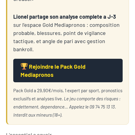
Lionel partage son analyse complete a J-3
sur l’espace Gold Mediapronos : composition
probable, blessures, point de vigilance
tactique, et angle de pari avec gestion
bankroll.
Rejoindre le Pack Gold
Mediapronos
Pack Gold a 29,90€/mois, 1 expert par sport, pronostics
exclusifs et analyses live.
Le jeu comporte des risques :
endettement, dependance… Appelez le 09 74 75 13 13.
Interdit aux mineurs (18+).
L’essentiel a savoir