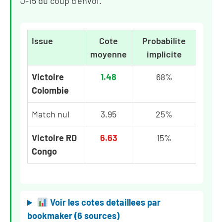
J-15 du coup d’envoi.
Issue
Cote
Probabilite
moyenne
implicite
Victoire
1.48
68%
Colombie
Match nul
3.95
25%
Victoire RD
6.63
15%
Congo
Voir les cotes detaillees par
bookmaker (6 sources)