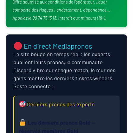
Offre soumise aux conditions de l’opérateur.
Jouer
comporte des risques : endettement, dépendance…
Appelez le 09 74 75 13 13. Interdit aux mineurs (18+).
En direct Mediapronos
Le site bouge en temps reel : les experts
publient leurs pronos, la communaute
Discord vibre sur chaque match, le mur des
gains montre les derniers tickets winners.
Reste connecte :
Derniers pronos des experts
Les derniers pronos Gold —
réservés membres Gold