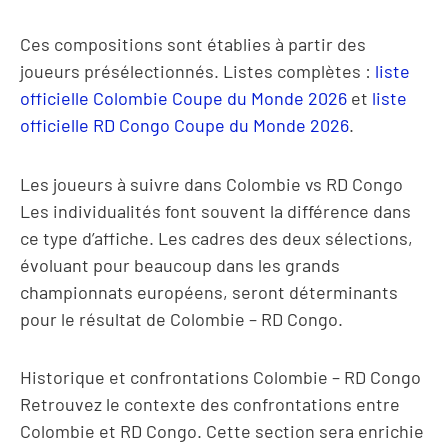
Ces compositions sont établies à partir des
joueurs présélectionnés. Listes complètes :
liste
officielle Colombie Coupe du Monde 2026
et
liste
officielle RD Congo Coupe du Monde 2026
.
Les joueurs à suivre dans Colombie vs RD Congo
Les individualités font souvent la différence dans
ce type d’affiche. Les cadres des deux sélections,
évoluant pour beaucoup dans les grands
championnats européens, seront déterminants
pour le résultat de Colombie – RD Congo.
Historique et confrontations Colombie – RD Congo
Retrouvez le contexte des confrontations entre
Colombie et RD Congo. Cette section sera enrichie