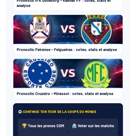
Pronostic IFK Göteborg – Kalmar FF : cotes, stats et
analyse
Pronostic Feirense – Felgueiras : cotes, stats et analyse
Pronostic Cruzeiro – Mirassol : cotes, stats et analyse
CONTINUE TON TOUR DE LA COUPE DU MONDE
Tous les pronos CDM
Voter sur les matchs