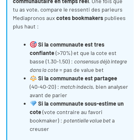
communautaire en temps reel
. Une fois que
tu as vote, compare le ressenti des parieurs
Mediapronos aux
cotes bookmakers
publiees
plus haut :
Si la communaute est tres
confiante
(>70%) et que la cote est
basse (1.30-1.50) :
consensus déjà integre
dans la cote
= pas de value bet
Si la communaute est partagee
(40-40-20) :
match indecis
, bien analyser
avant de parier
Si la communaute sous-estime un
cote
(vote contraire au favori
bookmaker) :
potentielle value bet
a
creuser