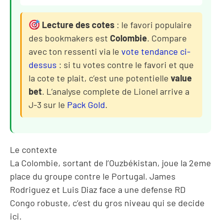
Lecture des cotes
: le favori populaire
des bookmakers est
Colombie
. Compare
avec ton ressenti via le
vote tendance ci-
dessus
: si tu votes contre le favori et que
la cote te plait, c’est une potentielle
value
bet
. L’analyse complete de Lionel arrive a
J-3 sur le
Pack Gold
.
Le contexte
La Colombie, sortant de l’Ouzbékistan, joue la 2eme
place du groupe contre le Portugal. James
Rodriguez et Luis Diaz face a une defense RD
Congo robuste, c’est du gros niveau qui se decide
ici.