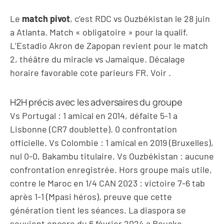
Le
match pivot
, c’est RDC vs Ouzbékistan le 28 juin
a Atlanta. Match « obligatoire » pour la qualif.
L’Estadio Akron de Zapopan revient pour le match
2, théâtre du miracle vs Jamaique. Décalage
horaire favorable cote parieurs FR. Voir
.
H2H précis avec les adversaires du groupe
Vs Portugal : 1 amical en 2014, défaite 5-1 a
Lisbonne (CR7 doublette). 0 confrontation
officielle. Vs Colombie : 1 amical en 2019 (Bruxelles),
nul 0-0, Bakambu titulaire. Vs Ouzbékistan : aucune
confrontation enregistrée. Hors groupe mais utile,
contre le Maroc en 1/4 CAN 2023 : victoire 7-6 tab
après 1-1 (Mpasi héros), preuve que cette
génération tient les séances. La diaspora se
souvient encore du 6 février 2024 a Bouake.