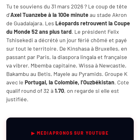
Tu te souviens du 31 mars 2026 ? Le coup de tête
d’
Axel Tuanzebe à la 100e minute
au stade Akron
de Guadalajara. Les
Léopards retrouvent la Coupe
du Monde 52 ans plus tard
. Le président Felix
Tshisekedi a décrété un jour férié chômé et payé
sur tout le territoire. De Kinshasa à Bruxelles, en
passant par Paris, la diaspora lingala et française
va vibrer. Mbemba capitaine, Wissa à Newcastle,
Bakambu au Betis, Mayele au Pyramids. Groupe K
avec le
Portugal, la Colombie, l’Ouzbékistan
. Cote
qualif round of 32 à
1.70
, on regarde si elle est
justifiée.
Verdict
express
▶ MEDIAPRONOS SUR YOUTUBE