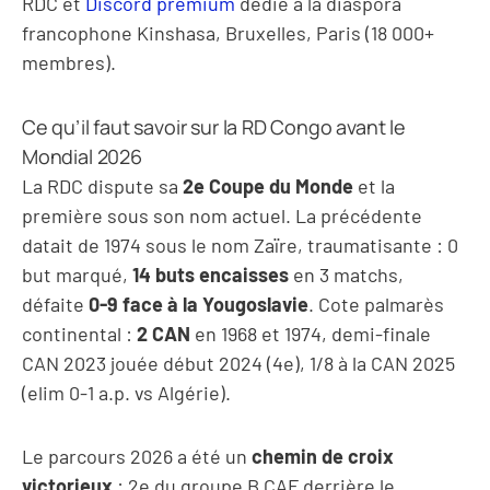
RDC et
Discord premium
dedie a la diaspora
francophone Kinshasa, Bruxelles, Paris (18 000+
membres).
Ce qu’il faut savoir sur la RD Congo avant le
Mondial 2026
La RDC dispute sa
2e Coupe du Monde
et la
première sous son nom actuel. La précédente
datait de 1974 sous le nom Zaïre, traumatisante : 0
but marqué,
14 buts encaisses
en 3 matchs,
défaite
0-9 face à la Yougoslavie
. Cote palmarès
continental :
2 CAN
en 1968 et 1974, demi-finale
CAN 2023 jouée début 2024 (4e), 1/8 à la CAN 2025
(elim 0-1 a.p. vs Algérie).
Le parcours 2026 a été un
chemin de croix
victorieux
: 2e du groupe B CAF derrière le