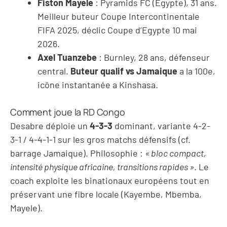
Fiston Mayele
: Pyramids FC (Égypte), 31 ans.
Meilleur buteur Coupe Intercontinentale
FIFA 2025, déclic Coupe d’Egypte 10 mai
2026.
Axel Tuanzebe
: Burnley, 28 ans, défenseur
central.
Buteur qualif vs Jamaique
a la 100e,
icône instantanée a Kinshasa.
Comment joue la RD Congo
Desabre déploie un
4-3-3
dominant, variante 4-2-
3-1 / 4-4-1-1 sur les gros matchs défensifs (cf.
barrage Jamaique). Philosophie :
« bloc compact,
intensité physique africaine, transitions rapides »
. Le
coach exploite les binationaux européens tout en
préservant une fibre locale (Kayembe, Mbemba,
Mayele).