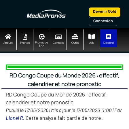
Aller
au
Devenir Gold
contenu
Connexion
Accueil
Pronos
Pronos du
Conseils
Outils
Avis
Discord
jour
RD Congo Coupe du Monde 2026 : effectif,
calendrier et notre pronostic
RD Congo Coupe du Monde 2026 : effectif,
calendrier et notre pronostic
Publié le 17/05/2026 | Mis à jour le 17/05/2026 11:00 | Par
Lionel R.
Cette analyse fait partie de notre
.