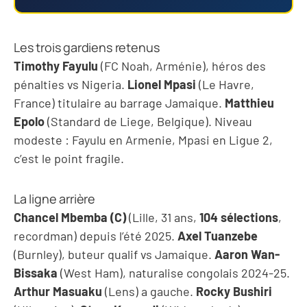
Les trois gardiens retenus
Timothy Fayulu
(FC Noah, Arménie), héros des
pénalties vs Nigeria.
Lionel Mpasi
(Le Havre,
France) titulaire au barrage Jamaique.
Matthieu
Epolo
(Standard de Liege, Belgique). Niveau
modeste : Fayulu en Armenie, Mpasi en Ligue 2,
c’est le point fragile.
La ligne arrière
Chancel Mbemba (C)
(Lille, 31 ans,
104 sélections
,
recordman) depuis l’été 2025.
Axel Tuanzebe
(Burnley), buteur qualif vs Jamaique.
Aaron Wan-
Bissaka
(West Ham), naturalise congolais 2024-25.
Arthur Masuaku
(Lens) a gauche.
Rocky Bushiri