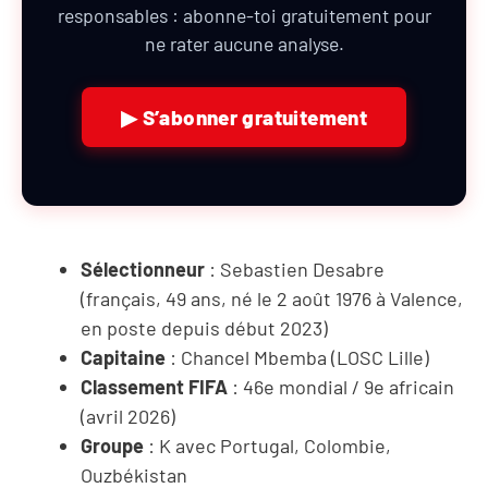
responsables : abonne-toi gratuitement pour
ne rater aucune analyse.
▶ S’abonner gratuitement
Sélectionneur
: Sebastien Desabre
(français, 49 ans, né le 2 août 1976 à Valence,
en poste depuis début 2023)
Capitaine
: Chancel Mbemba (LOSC Lille)
Classement FIFA
: 46e mondial / 9e africain
(avril 2026)
Groupe
: K avec Portugal, Colombie,
Ouzbékistan