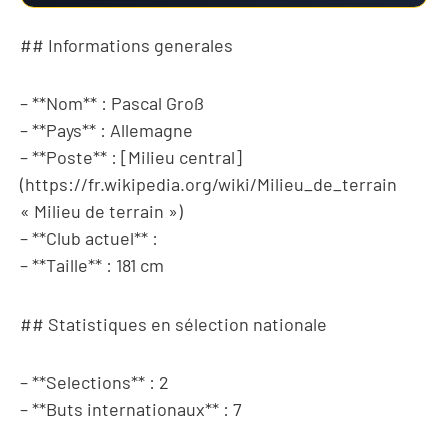
## Informations generales
– **Nom** : Pascal Groß
– **Pays** : Allemagne
– **Poste** : [Milieu central]
(https://fr.wikipedia.org/wiki/Milieu_de_terrain
« Milieu de terrain »)
– **Club actuel** :
– **Taille** : 181 cm
## Statistiques en sélection nationale
– **Selections** : 2
– **Buts internationaux** : 7