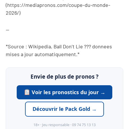
(https://mediapronos.com/coupe-du-monde-
2026/)
—
*Source : Wikipedia, Ball Don’t Lie ??? donnees
mises a jour automatiquement.*
Envie de plus de pronos ?
Voir les pronostics du jour →
Découvrir le Pack Gold →
18+ · Jeu responsable · 09 74 75 13 13