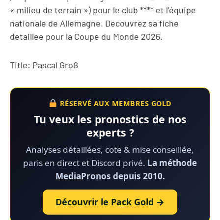
« milieu de terrain ») pour le club **** et l’équipe
nationale de Allemagne. Decouvrez sa fiche
detaillee pour la Coupe du Monde 2026.
Title: Pascal Groß
RÉSERVÉ AUX MEMBRES GOLD
Tu veux les pronostics de nos
experts ?
Analyses détaillées, cote & mise conseillée,
paris en direct et Discord privé.
La méthode
MediaPronos depuis 2010.
Découvrir le Pack Gold →