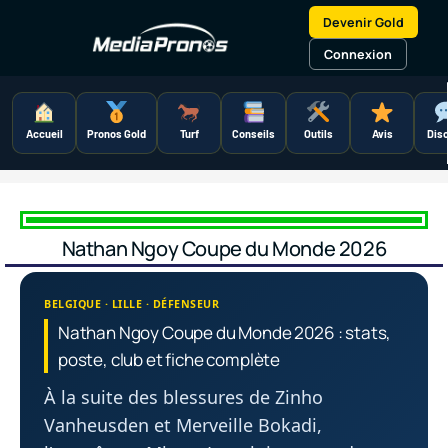
Aller
Devenir Gold
au
contenu
Connexion
Accueil
Pronos Gold
Turf
Conseils
Outils
Avis
Dis
Nathan Ngoy Coupe du Monde 2026
BELGIQUE · LILLE · DÉFENSEUR
Nathan Ngoy Coupe du Monde 2026 : stats,
poste, club et fiche complète
À la suite des blessures de Zinho
Vanheusden et Merveille Bokadi,