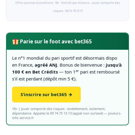
Offre soumise à conditions. 18+ · Interdit aux mineurs · Jouer comporte des
risques · 09 74 75 13 13
Parie sur le foot avec bet365
Le n°1 mondial du pari sportif est désormais dispo
en France,
agréé ANJ
. Bonus de bienvenue :
jusqu’à
er
100 € en Bet Crédits
— ton 1
pari est remboursé
s’il est perdant (dépôt min 5 €).
S’inscrire sur bet365 →
18+ | Jouer comporte des risques : endettement, isolement,
dépendance. Appelez le 09 74 75 13 13 (appel non surtaxé) — joueurs-
info-service.fr