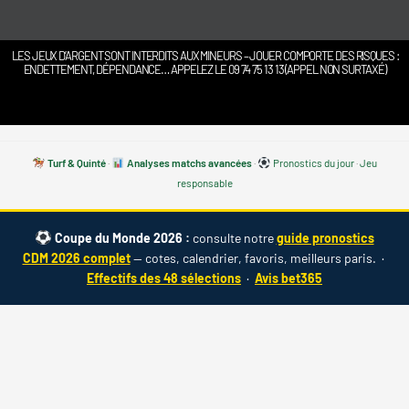
LES JEUX D’ARGENT SONT INTERDITS AUX MINEURS – JOUER COMPORTE DES RISQUES :
ENDETTEMENT, DÉPENDANCE… APPELEZ LE 09 74 75 13 13 (APPEL NON SURTAXÉ)
Turf & Quinté
·
Analyses matchs avancées
·
Pronostics du jour
·
Jeu
responsable
Coupe du Monde 2026 :
consulte notre
guide pronostics
CDM 2026 complet
— cotes, calendrier, favoris, meilleurs paris. ·
Effectifs des 48 sélections
·
Avis bet365