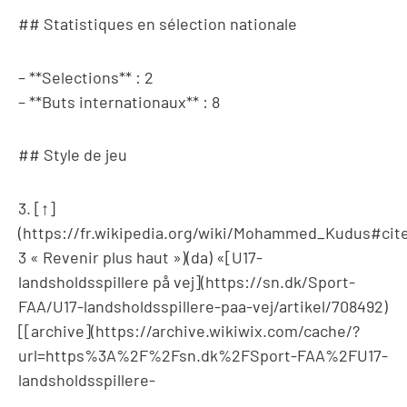
## Statistiques en sélection nationale
– **Selections** : 2
– **Buts internationaux** : 8
## Style de jeu
3. [↑]
(https://fr.wikipedia.org/wiki/Mohammed_Kudus#cite
3 « Revenir plus haut »)(da) «[U17-
landsholdsspillere på vej](https://sn.dk/Sport-
FAA/U17-landsholdsspillere-paa-vej/artikel/708492)
[[archive](https://archive.wikiwix.com/cache/?
url=https%3A%2F%2Fsn.dk%2FSport-FAA%2FU17-
landsholdsspillere-