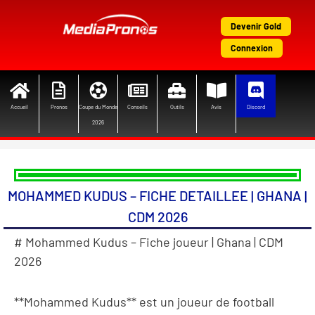
Aller
au
Devenir Gold
contenu
Connexion
Accueil
Pronos
Coupe du Monde
Conseils
Outils
Avis
Discord
2026
MOHAMMED KUDUS – FICHE DETAILLEE | GHANA |
CDM 2026
# Mohammed Kudus – Fiche joueur | Ghana | CDM
2026
**Mohammed Kudus** est un joueur de football