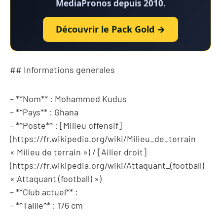
MediaPronos depuis 2010.
Découvrir le Pack Gold →
## Informations generales
– **Nom** : Mohammed Kudus
– **Pays** : Ghana
– **Poste** : [Milieu offensif]
(https://fr.wikipedia.org/wiki/Milieu_de_terrain
« Milieu de terrain ») / [Ailier droit]
(https://fr.wikipedia.org/wiki/Attaquant_(football)
« Attaquant (football) »)
– **Club actuel** :
– **Taille** : 176 cm