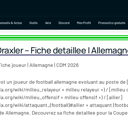
onseils & Actus
Outils
Avis
Discord
Mon Profil
Pronostics gratuits
Draxler – Fiche detaillee | Allema
 Fiche joueur | Allemagne | CDM 2026
est un joueur de football allemagne evoluant au poste de 
ia.org/wiki/milieu_relayeur « milieu relayeur ») / [milieu 
a.org/wiki/milieu_offensif « milieu offensif ») / [ailier]
ia.org/wiki/attaquant_(football)#ailier « attaquant (football
 de Allemagne. Decouvrez sa fiche detaillee pour la Coup