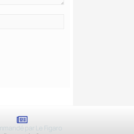
mandé par Le Figaro