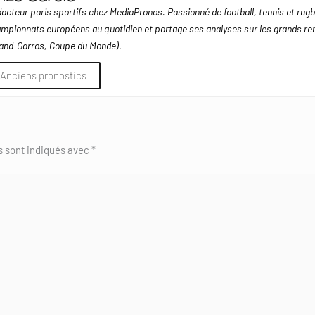
acteur paris sportifs chez MediaPronos. Passionné de football, tennis et rugby
mpionnats européens au quotidien et partage ses analyses sur les grands r
and-Garros, Coupe du Monde).
Anciens pronostics
s sont indiqués avec
*