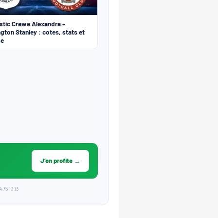
stic Crewe Alexandra –
gton Stanley : cotes, stats et
se
J’en profite →
 75 13 13