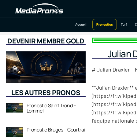
Aller
au
contenu
Accueil
Pronostics
Turf
C
DEVENIR MEMBRE GOLD
Julian 
# Julian Draxler –
**Julian Draxler** 
LES AUTRES PRONOS
(https://fr.wikiped
(https://fr.wikipedi
Pronostic Saint Trond –
Lommel
(https://fr.wikiped
l’équipe nationale
Pronostic Bruges – Courtrai