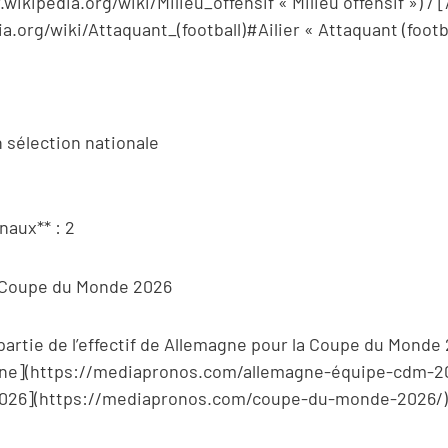
.wikipedia.org/wiki/Milieu_offensif « Milieu offensif ») / [
ia.org/wiki/Attaquant_(football)#Ailier « Attaquant (footba
 sélection nationale
2
naux** : 2
 Coupe du Monde 2026
 partie de l’effectif de Allemagne pour la Coupe du Monde
ne](https://mediapronos.com/allemagne-équipe-cdm-20
2026](https://mediapronos.com/coupe-du-monde-2026/)