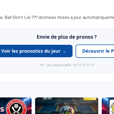
a, Ball Don’t Lie ??? donnees mises a jour automatiquem
Envie de plus de pronos ?
Voir les pronostics du jour →
Découvrir le 
18+ · Jeu responsable · 09 74 75 13 13