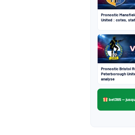
Pronostic Mansfiel
United : cotes, sta
Pronostic Bristol R
Peterborough Unite
analyse
bet365
— jusqu