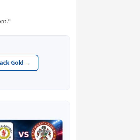
ent.*
Pack Gold →