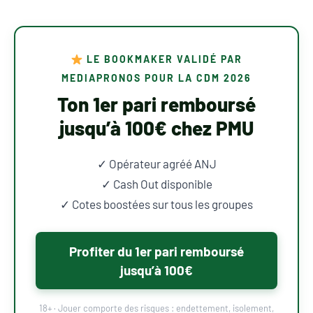
LE BOOKMAKER VALIDÉ PAR
MEDIAPRONOS POUR LA CDM 2026
Ton 1er pari remboursé
jusqu’à 100€ chez PMU
✓ Opérateur agréé ANJ
✓ Cash Out disponible
✓ Cotes boostées sur tous les groupes
Profiter du 1er pari remboursé
jusqu’à 100€
18+ · Jouer comporte des risques : endettement, isolement,