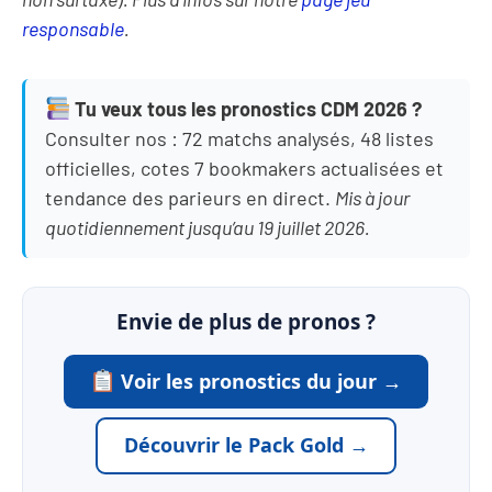
responsable
.
Tu veux tous les pronostics CDM 2026 ?
Consulter nos
: 72 matchs analysés, 48 listes
officielles, cotes 7 bookmakers actualisées et
tendance des parieurs en direct.
Mis à jour
quotidiennement jusqu’au 19 juillet 2026.
Envie de plus de pronos ?
Voir les pronostics du jour →
Découvrir le Pack Gold →