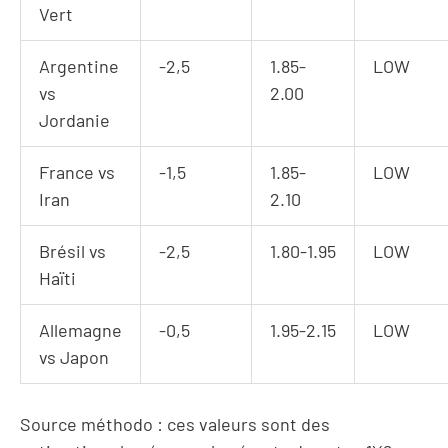
Vert
Argentine
-2,5
1.85-
LOW
vs
2.00
Jordanie
France vs
-1,5
1.85-
LOW
Iran
2.10
Brésil vs
-2,5
1.80-1.95
LOW
Haïti
Allemagne
-0,5
1.95-2.15
LOW
vs Japon
Source méthodo : ces valeurs sont des