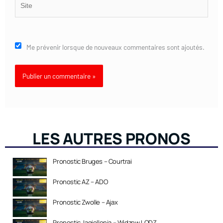
Me prévenir lorsque de nouveaux commentaires sont ajoutés.
LES AUTRES PRONOS
Pronostic Bruges – Courtrai
Pronostic AZ – ADO
Pronostic Zwolle – Ajax
Pronostic Jagiellonia – Widzew LODZ