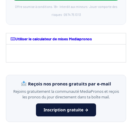
Offre soumise à conditions. 18+ · Interdit aux mineurs · Jouer comporte des
risques · 09 74 75 13 13
Utiliser le calculateur de mises Mediapronos
Reçois nos pronos gratuits par e-mail
Rejoins gratuitement la communauté MediaPronos et reçois
les pronos du jour directement dans ta boîte mail.
Inscription gratuite →