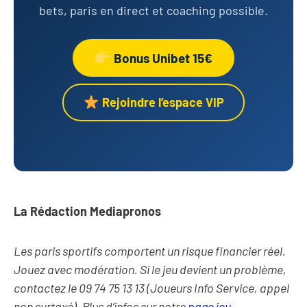
bets, paris en direct et coaching possible.
Bonus Unibet 15€
Rejoindre l’espace VIP
La Rédaction Mediapronos
Les paris sportifs comportent un risque financier réel.
Jouez avec modération. Si le jeu devient un problème,
contactez le 09 74 75 13 13 (Joueurs Info Service, appel
non surtaxé). Plus d’infos sur notre
page jeu