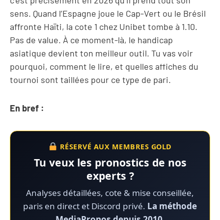
sens. Quand l’Espagne joue le Cap-Vert ou le Brésil
affronte Haïti, la cote 1 chez Unibet tombe à 1.10.
Pas de value. À ce moment-là, le handicap
asiatique devient ton meilleur outil. Tu vas voir
pourquoi, comment le lire, et quelles affiches du
tournoi sont taillées pour ce type de pari.
En bref :
RÉSERVÉ AUX MEMBRES GOLD
Tu veux les pronostics de nos
experts ?
Analyses détaillées, cote & mise conseillée,
paris en direct et Discord privé.
La méthode
MediaPronos depuis 2010.