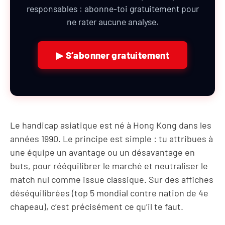
responsables : abonne-toi gratuitement pour
ne rater aucune analyse.
▶ S’abonner gratuitement
Le handicap asiatique est né à Hong Kong dans les
années 1990. Le principe est simple : tu attribues à
une équipe un avantage ou un désavantage en
buts, pour rééquilibrer le marché et neutraliser le
match nul comme issue classique. Sur des affiches
déséquilibrées (top 5 mondial contre nation de 4e
chapeau), c’est précisément ce qu’il te faut.