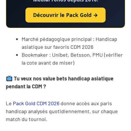
Découvrir le Pack Gold →
Marché pédagogique principal : Handicap
asiatique sur favoris CDM 2026
Bookmaker : Unibet, Betsson, PMU (vérifier
la cote avant de miser)
Tu veux nos value bets handicap asiatique
pendant la CDM ?
Le
Pack Gold CDM 2026
donne accès aux paris
handicap analysés quotidiennement, sur chaque
match du tournoi.