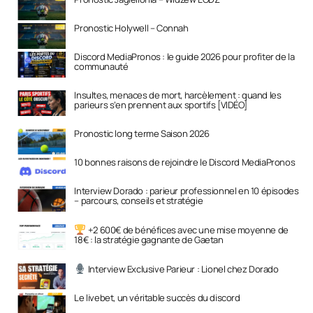
Pronostic Holywell – Connah
Discord MediaPronos : le guide 2026 pour profiter de la
communauté
Insultes, menaces de mort, harcèlement : quand les
parieurs s’en prennent aux sportifs [VIDÉO]
Pronostic long terme Saison 2026
10 bonnes raisons de rejoindre le Discord MediaPronos
Interview Dorado : parieur professionnel en 10 épisodes
– parcours, conseils et stratégie
+2 600€ de bénéfices avec une mise moyenne de
18€ : la stratégie gagnante de Gaetan
Interview Exclusive Parieur : Lionel chez Dorado
Le livebet, un véritable succès du discord