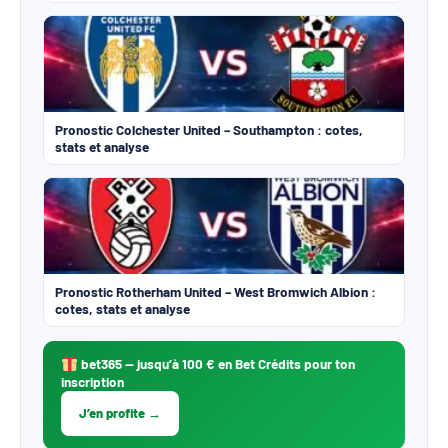
Pronostic Colchester United – Southampton : cotes,
stats et analyse
Pronostic Rotherham United – West Bromwich Albion :
cotes, stats et analyse
bet365
— jusqu’à 100 € en Bet Crédits pour ton
inscription
J’en profite →