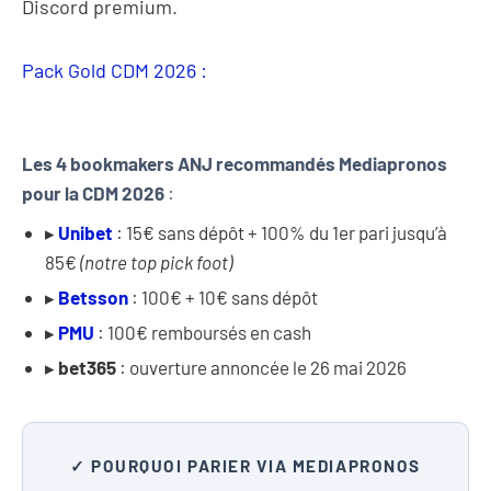
Discord premium.
Pack Gold CDM 2026 :
Les 4 bookmakers ANJ recommandés Mediapronos
pour la CDM 2026
:
▸
Unibet
: 15€ sans dépôt + 100% du 1er pari jusqu’à
85€
(notre top pick foot)
▸
Betsson
: 100€ + 10€ sans dépôt
▸
PMU
: 100€ remboursés en cash
▸
bet365
: ouverture annoncée le 26 mai 2026
✓ POURQUOI PARIER VIA MEDIAPRONOS