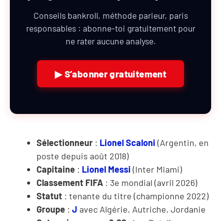
Conseils bankroll, méthode parieur, paris
responsables : abonne-toi gratuitement pour
ne rater aucune analyse.
▶ S’abonner gratuitement
Sélectionneur
:
Lionel Scaloni
(Argentin, en
poste depuis août 2018)
Capitaine
:
Lionel Messi
(Inter Miami)
Classement FIFA
: 3e mondial (avril 2026)
Statut
: tenante du titre (championne 2022)
Groupe
:
J
avec Algérie, Autriche, Jordanie