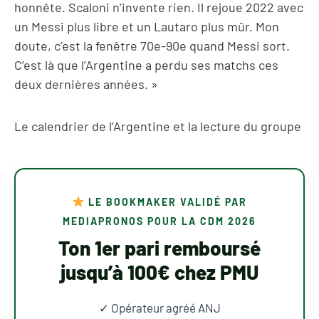
honnête. Scaloni n’invente rien. Il rejoue 2022 avec
un Messi plus libre et un Lautaro plus mûr. Mon
doute, c’est la fenêtre 70e-90e quand Messi sort.
C’est là que l’Argentine a perdu ses matchs ces
deux dernières années. »
Le calendrier de l’Argentine et la lecture du groupe
LE BOOKMAKER VALIDÉ PAR
MEDIAPRONOS POUR LA CDM 2026
Ton 1er pari remboursé
jusqu’à 100€ chez PMU
✓ Opérateur agréé ANJ