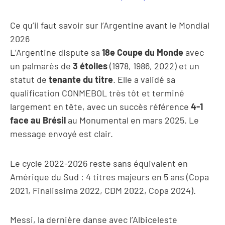
Ce qu’il faut savoir sur l’Argentine avant le Mondial
2026
L’Argentine dispute sa
18e Coupe du Monde
avec
un palmarès de
3 étoiles
(1978, 1986, 2022) et un
statut de
tenante du titre
. Elle a validé sa
qualification CONMEBOL très tôt et terminé
largement en tête, avec un succès référence
4-1
face au Brésil
au Monumental en mars 2025. Le
message envoyé est clair.
Le cycle 2022-2026 reste sans équivalent en
Amérique du Sud : 4 titres majeurs en 5 ans (Copa
2021, Finalissima 2022, CDM 2022, Copa 2024).
Messi, la dernière danse avec l’Albiceleste