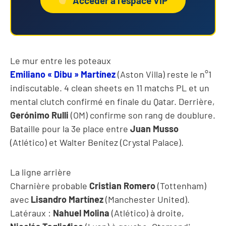
Accéder à l’espace VIP
Le mur entre les poteaux
Emiliano « Dibu » Martínez
(Aston Villa) reste le n°1
indiscutable. 4 clean sheets en 11 matchs PL et un
mental clutch confirmé en finale du Qatar. Derrière,
Gerónimo Rulli
(OM) confirme son rang de doublure.
Bataille pour la 3e place entre
Juan Musso
(Atlético) et Walter Benítez (Crystal Palace).
La ligne arrière
Charnière probable
Cristian Romero
(Tottenham)
avec
Lisandro Martínez
(Manchester United).
Latéraux :
Nahuel Molina
(Atlético) à droite,