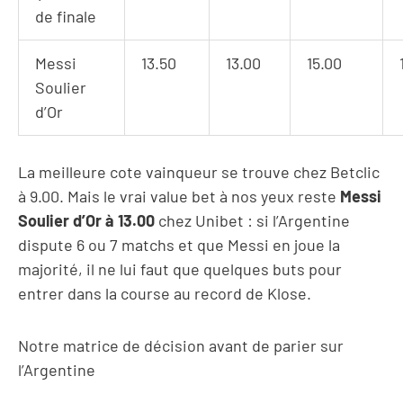
de finale
Messi
13.50
13.00
15.00
Soulier
d’Or
La meilleure cote vainqueur se trouve chez Betclic
à 9.00. Mais le vrai value bet à nos yeux reste
Messi
Soulier d’Or à 13.00
chez Unibet : si l’Argentine
dispute 6 ou 7 matchs et que Messi en joue la
majorité, il ne lui faut que quelques buts pour
entrer dans la course au record de Klose.
Notre matrice de décision avant de parier sur
l’Argentine