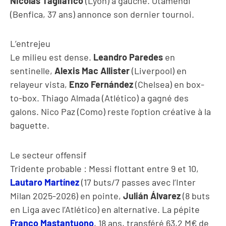
Nicolás Tagliafico
(Lyon) à gauche. Otamendi
(Benfica, 37 ans) annonce son dernier tournoi.
L’entrejeu
Le milieu est dense.
Leandro Paredes
en
sentinelle,
Alexis Mac Allister
(Liverpool) en
relayeur vista,
Enzo Fernández
(Chelsea) en box-
to-box. Thiago Almada (Atlético) a gagné des
galons. Nico Paz (Como) reste l’option créative à la
baguette.
Le secteur offensif
Tridente probable : Messi flottant entre 9 et 10,
Lautaro Martínez
(17 buts/7 passes avec l’Inter
Milan 2025-2026) en pointe,
Julián Álvarez
(8 buts
en Liga avec l’Atlético) en alternative. La pépite
Franco Mastantuono
, 18 ans, transféré 63,2 M€ de