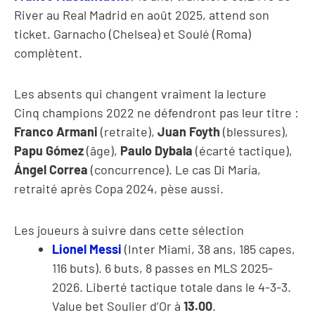
River au Real Madrid en août 2025, attend son
ticket. Garnacho (Chelsea) et Soulé (Roma)
complètent.
Les absents qui changent vraiment la lecture
Cinq champions 2022 ne défendront pas leur titre :
Franco Armani
(retraite),
Juan Foyth
(blessures),
Papu Gómez
(âge),
Paulo Dybala
(écarté tactique),
Ángel Correa
(concurrence). Le cas Di María,
retraité après Copa 2024, pèse aussi.
Les joueurs à suivre dans cette sélection
Lionel Messi
(Inter Miami, 38 ans, 185 capes,
116 buts). 6 buts, 8 passes en MLS 2025-
2026. Liberté tactique totale dans le 4-3-3.
Value bet Soulier d’Or à
13.00
.