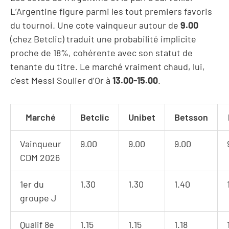
L’Argentine figure parmi les tout premiers favoris
du tournoi. Une cote vainqueur autour de
9.00
(chez Betclic) traduit une probabilité implicite
proche de 18%, cohérente avec son statut de
tenante du titre. Le marché vraiment chaud, lui,
c’est Messi Soulier d’Or à
13.00-15.00
.
Marché
Betclic
Unibet
Betsson
Vainqueur
9.00
9.00
9.00
CDM 2026
1er du
1.30
1.30
1.40
groupe J
Qualif 8e
1.15
1.15
1.18