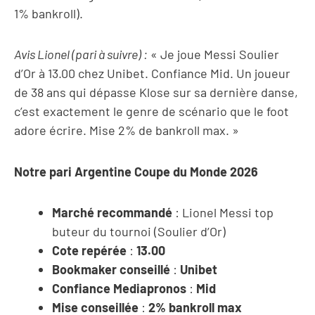
1% bankroll).
Avis Lionel (pari à suivre) :
« Je joue Messi Soulier
d’Or à 13.00 chez Unibet. Confiance Mid. Un joueur
de 38 ans qui dépasse Klose sur sa dernière danse,
c’est exactement le genre de scénario que le foot
adore écrire. Mise 2% de bankroll max. »
Notre pari Argentine Coupe du Monde 2026
Marché recommandé
: Lionel Messi top
buteur du tournoi (Soulier d’Or)
Cote repérée
:
13.00
Bookmaker conseillé
:
Unibet
Confiance Mediapronos
:
Mid
Mise conseillée
:
2% bankroll max