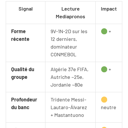
Signal
Lecture
Impact
Mediapronos
Forme
9V-1N-2D sur les
+
récente
12 derniers,
dominateur
CONMEBOL
Qualité du
Algérie 37e FIFA,
+
groupe
Autriche ~25e,
Jordanie ~80e
Profondeur
Tridente Messi-
du banc
Lautaro-Álvarez
neutre
+ Mastantuono