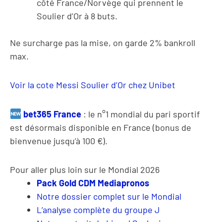
côté France/Norvège qui prennent le
Soulier d’Or à 8 buts.
Ne surcharge pas la mise, on garde 2% bankroll
max.
Voir la cote Messi Soulier d’Or chez Unibet
bet365 France
: le n°1 mondial du pari sportif
est désormais disponible en France (bonus de
bienvenue jusqu’à 100 €).
Pour aller plus loin sur le Mondial 2026
Pack Gold CDM Mediapronos
Notre dossier complet sur le Mondial
L’analyse complète du groupe J