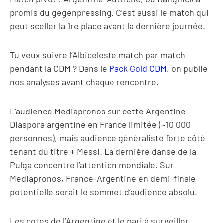
promis du gegenpressing. C’est aussi le match qui
peut sceller la 1re place avant la dernière journée.
Tu veux suivre l’Albiceleste match par match
pendant la CDM ? Dans le
Pack Gold CDM
, on publie
nos analyses avant chaque rencontre.
L’audience Mediapronos sur cette Argentine
Diaspora argentine en France limitée (~10 000
personnes), mais audience généraliste forte côté
tenant du titre + Messi. La dernière danse de la
Pulga concentre l’attention mondiale. Sur
Mediapronos, France-Argentine en demi-finale
potentielle serait le sommet d’audience absolu.
Les cotes de l’Argentine et le pari à surveiller