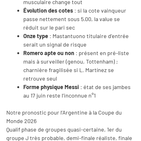
musculaire change tout
Évolution des cotes
: si la cote vainqueur
passe nettement sous 5.00, la value se
réduit sur le pari sec
Onze type
: Mastantuono titulaire d’entrée
serait un signal de risque
Romero apte ou non
: présent en pré-liste
mais à surveiller (genou, Tottenham) ;
charnière fragilisée si L. Martínez se
retrouve seul
Forme physique Messi
: état de ses jambes
au 17 juin reste l’inconnue n°1
Notre pronostic pour l’Argentine à la Coupe du
Monde 2026
Qualif phase de groupes quasi-certaine, 1er du
groupe J très probable, demi-finale réaliste, finale