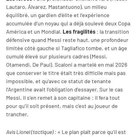
Lautaro, Álvarez, Mastantuono), un milieu
équilibré, un gardien d’élite et l’expérience
accumulée d’un noyau qui a déjà soulevé deux Copa
América et un Mondial.
Les fragilités
: la transition
défensive quand Messi reste haut, une profondeur
limitée côté gauche si Tagliafico tombe, et un âge
cumulé élevé sur plusieurs cadres (Messi,
Otamendi, De Paul). Scaloni a martelé en mai 2026
que conserver le titre était très difficile mais pas
impossible, et qu’avec ce statut de tenante
l’Argentine avait l’obligation d’essayer. Sur le cas
Messi, il s’en remet à son capitaine : il fera tout
pour qu’il soit présent, mais c’est au joueur de
trancher.
Avis Lionel (tactique) :
« Le plan plaît parce qu’il est